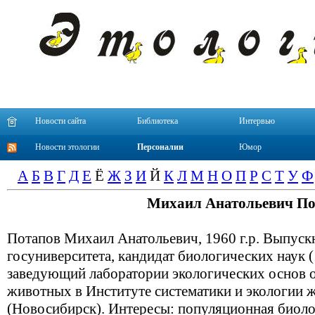
Новости сайта
Библиотека
Интервью
Новости этологии
Персоналии
Юмор
А
Б
В
Г
Д
Е
Ё
Ж
З
И
Й
К
Л
М
Н
О
П
Р
С
Т
У
Ф
Михаил Анатольевич По
Потапов Михаил Анатольевич, 1960 г.р. Выпус
госуниверситета, кандидат биологических наук (
заведующий лаборатории экологических основ 
животных в Институте систематики и экологии 
(Новосибирск). Интересы: популяционная биол