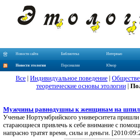
Новости сайта
Библиотека
Интервью
Новости этологии
Персоналии
Юмор
Все
|
Индивидуальное поведение
|
Обществе
теоретические основы этологии
|
По
Мужчины равнодушны к женщинам на шпил
Ученые Нортумбрийского университета пришли 
старающиеся привлечь к себе внимание с помощ
напрасно тратят время, силы и деньги. [2010:09: