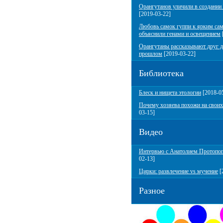
Орангутанов уличили в создании
[2019-03-22]
Любовь самок гуппи к ярким са
объяснили генами и освещением
Орангутаны рассказывают друг д
прошлом
[2019-03-22]
Библиотека
Блеск и нищета этологии
[2018-0
Почему хозяева похожи на своих
03-15]
Видео
Интервью с Анатолием Протопо
02-13]
Цирки: развлечение vs мучение
[
Разное