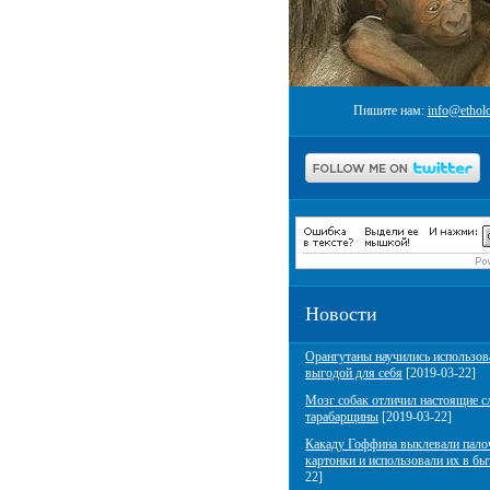
Пишите нам:
info@etholo
Новости
Орангутаны научились использов
выгодой для себя
[2019-03-22]
Мозг собак отличил настоящие с
тарабарщины
[2019-03-22]
Какаду Гоффина выклевали пало
картонки и использовали их в бы
22]