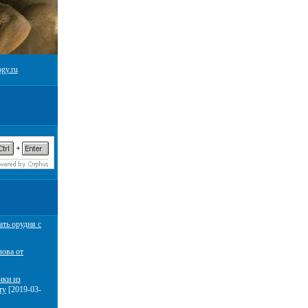
gy.ru
ать орудия с
лова от
чки из
ту
[2019-03-