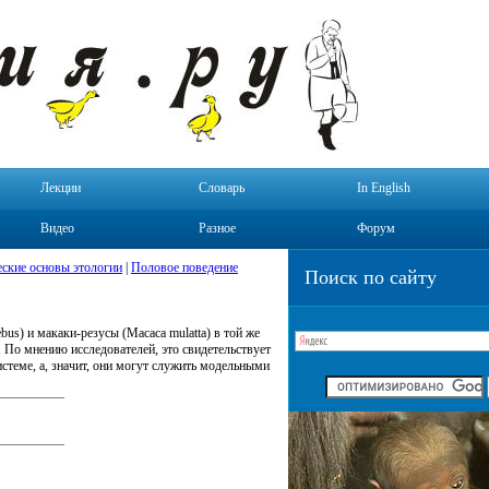
Лекции
Словарь
In English
Видео
Разное
Форум
ские основы этологии
|
Половое поведение
Поиск по сайту
s) и макаки-резусы (Macaca mulatta) в той же
 По мнению исследователей, это свидетельствует
стеме, а, значит, они могут служить модельными