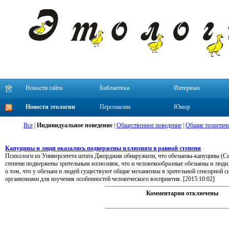
Новости сайта
Библиотека
Интервью
Новости этологии
Персоналии
Юмор
Все
|
Индивидуальное поведение
|
Общественное поведение
|
Общие теоретиче
Капуцины и люди оказались подвержены иллюзиям в равной степени
Психологи из Университета штата Джорджия обнаружили, что обезьяны-капуцины (Cebu
степени подвержены зрительным иллюзиям, что и человекообразные обезьяны и люди.
о том, что у обезьян и людей существуют общие механизмы в зрительной сенсорной си
организмами для изучения особенностей человеческого восприятия. [2015:10:02]
Комментарии отключены