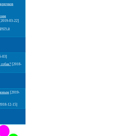
 крючков
мцам
[2019-03-22]
ругу о
5-03]
 собак?
[2018-
повым
[2019-
2018-12-15]