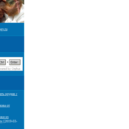
gy.ru
ать орудия с
лова от
чки из
ту
[2019-03-