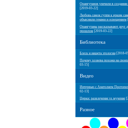
Орангутанов уличили в создании
[2019-03-22]
Любовь самок гуппи к ярким са
объяснили генами и освещением
Орангутаны рассказывают друг д
прошлом
[2019-03-22]
Библиотека
Блеск и нищета этологии
[2018-0
Почему хозяева похожи на своих
03-15]
Видео
Интервью с Анатолием Протопо
02-13]
Цирки: развлечение vs мучение
[
Разное