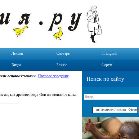
Лекции
Словарь
In English
Видео
Разное
Форум
кие основы этологии
|
Половое поведение
Поиск по сайту
ак же, как древние люди. Они изготовляют копья