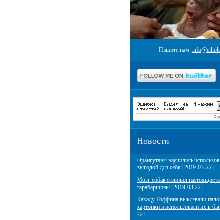
Пишите нам:
info@etholo
Новости
Орангутаны научились использов
выгодой для себя
[2019-03-22]
Мозг собак отличил настоящие с
тарабарщины
[2019-03-22]
Какаду Гоффина выклевали пало
картонки и использовали их в бы
22]