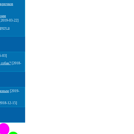
 крючков
мцам
[2019-03-22]
ругу о
5-03]
 собак?
[2018-
повым
[2019-
2018-12-15]