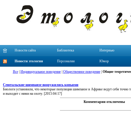
Новости сайта
Библиотека
Интервью
Новости этологии
Персоналии
Юмор
Все
|
Индивидуальное поведение
|
Общественное поведение
|
Общие теоретичес
Сенегальские шимпанзе вооружились копьями
Биологи установили, что некоторые популяции шимпанзе в Африке ведут себя точно т
и выходят с ними на охоту. [2015:04:17]
Комментарии отключены