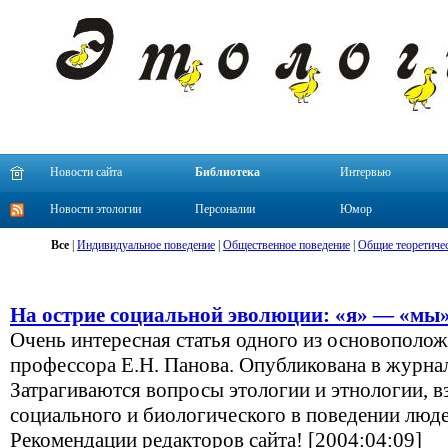
Новости сайта
Библиотека
Интервью
Новости этологии
Персоналии
Юмор
Все
|
Индивидуальное поведение
|
Общественное поведение
|
Общие теоретиче
На острие социальной эволюции: «я» — «мы
Очень интересная статья одного из основополож
профессора Е.Н. Панова. Опубликована в журнал
Затрагиваются вопросы этологии и этнологии,
социального и биологического в поведении люде
Рекомендации редакторов сайта! [2004:04:09]