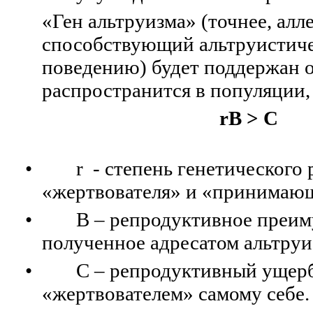
«Ген альтруизма» (точнее, алле
способствующий альтруистич
поведению) будет поддержан 
распространится в популяции,
rB > C
•
r
- степень генетического 
«жертвователя» и «принимаю
•
B
– репродуктивное преим
полученное адресатом альтруи
•
C
– репродуктивный ущерб
«жертвователем» самому себе.