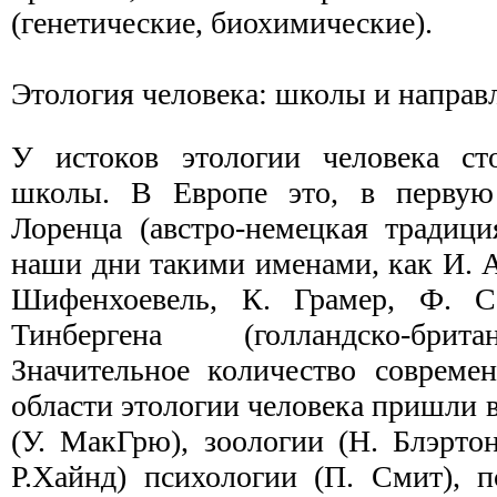
(генетические, биохи­мические).
Этология человека: школы и направ
У истоков этологии человека ст
школы. В Европе это, в первую
Лоренца (австро-немецкая традици
наши дни такими именами, как И. 
Шифенхоевель, К. Грамер, Ф. С
Тинбергена (гол­ландско-брит
Значительное количество совреме
области этологии человека пришли в
(У. МакГрю), зоологии (Н. Блэрто
Р.Хайнд) психоло­гии (П. Смит), 