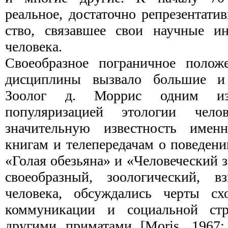
реальное, достаточно репрезентати
ство, связавшее свои научные ин
человека.
Своеобразное пограничное полож
дисциплины вызвало большие и 
Зоолог д. Моррис одним из
популяризацией этологии чел
значительную известность имен
книгам и телепередачам о поведени
«Голая обезьяна» и «Человеческий з
своеобразный, зоологический, в
человека, обсуж­дались черты сх
коммуникации и социальной стр
другими приматами [Moris, 1967;