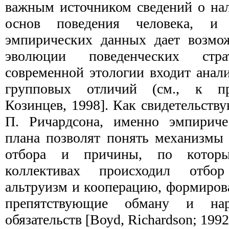
важным источником сведений о на
основ поведения человека, и
эмпириче­ских данных дает возмо
эволюции поведенческих стр
современной этологии входит анал
групповых отличий (см., к при
Козинцев, 1998]. Как свидетельству
П. Ричардсона, именно эмпириче
плана позволят понять механизмы 
отбора и причины, по которы
коллективах происходил отбо
альтруизм и кооперацию, формиров
препятствующие обману и на
обязательств [Воуd, Richardson; 1992