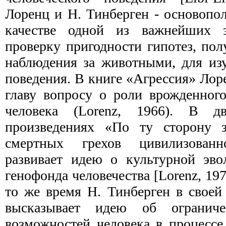
Лоренц и Н. Тинберген - основопо
качестве одной из важней­ших з
проверку пригодности гипотез, пол
наблюдения за животными, для изу
пове­дения. В книге «Агрессия» Ло
главу вопросу о роли врожденног
человека (Lorenz, 1966). В д
произведениях «По ту сторону 
смертных грехов цивилизован
развивает идею о культурной эво
генофонда человечества [Lorenz, 197
то же время Н. Тинберген в своей
высказы­вает идею об ограниче
возможностей человека в про­цесс