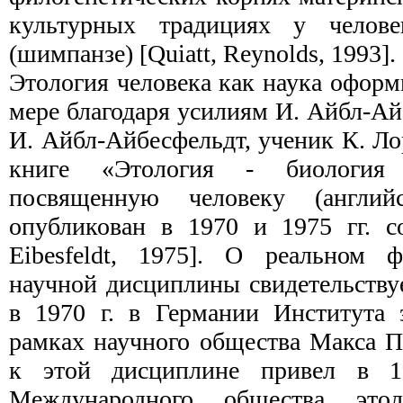
культурных традициях у человек
(шимпанзе) [Quiatt, Reynolds, 1993].
Этология человека как наука оформ
мере благодаря усилиям И. Айбл-А
И. Айбл-Айбесфельдт, ученик К. Ло
книге «Этология - биология 
посвященную человеку (англи
опубликован в 1970 и 1975 гг. со
Eibesfeldt, 1975]. О реальном 
научной дисциплины свидетельству
в
1970 г
. в Германии Института 
рамках научного общества Макса П
к этой дисциплине привел в
1
Международного общества это