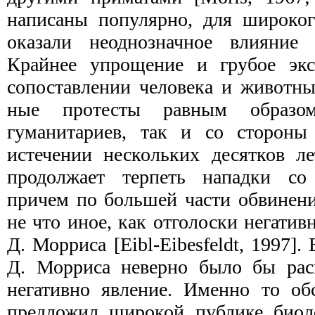
написаны популярно, для широког
оказали неоднозначное влияние 
Крайнее упрощение и грубое экст
сопоставлении человека и животны
ные протесты равным образ
гуманитариев, так и со сто­роны
истечении нескольких десятков ле
продолжает терпеть нападки со
причем по большей части обвинени
не что иное, как отголоски негатив
Д. Морриса [Еibl-Eibesfeldt, 1997].
Д. Морриса неверно было бы расц
негатив­но явление. Именно то об
предложил широкой пуб­лике биол