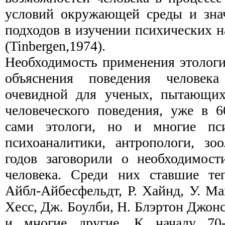
условий окружающей среды и знач
подходов в изучении психических 
(Tinbergen,1974).
Необходимость применения этологи
объяснения поведения человека
очевидной для ученых, пытающих­
человеческого поведения, уже в 6
сами этологи, но и многие пси
психоаналитики, антро­пологи, зо
годов заговорили о необходимост
человека. Среди них ставшие те
Айбл­-Айбесфельдт, Р. Хайнд, У. М
Хесс, Дж. Боулби, Н. Блэртон Джонс
и многие другие. К началу 70-