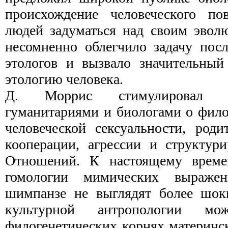
происхождение человеческого пов
людей задуматься над своим эво
несомненно облегчило задачу пос
этологов и вызвало значительный
этологию человека.
Д. Моррис стимулировал д
гуманитариями и биоло­гами о фил
человеческой сексуальности, роди
кооперации, агрессии и структур
Отношений. К настоящему време
гомологии мимиче­ских выраж
шимпанзе не выглядят более шо
культурной антропологии м
филогенетических корнях материнс