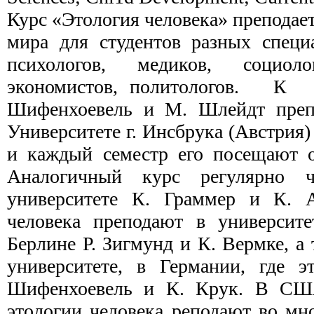
Курс «Этология человека» преподает
мира для студентов разных специа
психологов, медиков, социо­ло
экономистов, политологов.
К
Шифенхоевель и М. Шлейдт преп
Университете г. Инсбрука (Австрия) 
и каждый семестр его посещают о
Аналогичный курс регулярно 
университете К. Граммер и К. А
человека препо­дают в университ
Берлине Р. Зигмунд и К. Вермке, 
университете, в Германии, где э
Шифенхоевель и К. Крук. В СШ
этологии человека реподают во мн