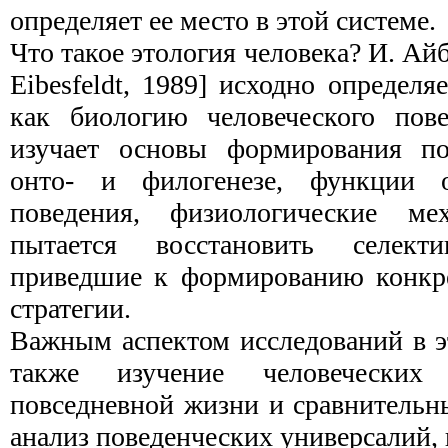
определяет ее место в этой системе.
Что такое этология человека? И. Ай
Eibesfeldt, 1989] исходно определя
как биологию человеческо­го пов
изучает основы формирования пов
онто- и филогенезе, функции 
поведения, физи­ологические ме
пытается восстановить селек
приведшие к формированию конкре
стратегии.
Важным аспектом исследований в э
также изу­чение человеческих
повседневной жизни и сравни­тель
анализ поведенческих универсалий,