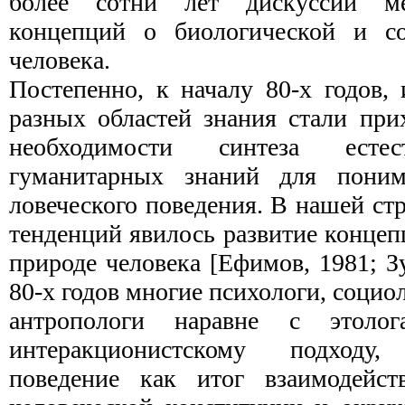
более сотни лет дискуссии м
концепций о биологической и с
человека.
Постепенно, к началу 80-х годов,
разных облас­тей знания стали пр
необходимости синтеза ес­те
гуманитарных знаний для поним
ловеческого поведения. В нашей ст
тенденций яви­лось развитие конце
природе человека [Ефимов, 1981; Зу
80-х годов многие психологи, социо
антропологи наравне с этоло
интеракционистскому подходу,
поведение как итог взаимодейств