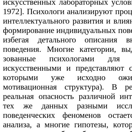
искусственных лабораторных услови
1972]. Психологи анализируют про
интеллектуального развития и влия
формирование индивидуальных пове
избегая детального описания в
поведения. Многие категории, вы
зованные психологами для 
искусственными и представ­ляют 
которыми уже исходно ожид
мотивационная структура). В рез
реальная опасность различной ин
тех же данных разными исслед
поведенческих феноменов остае
анализа, а многие гипотезы, кот