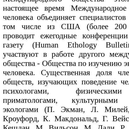
настоящее время Международное
человека объединяет специалистов
том числе из США (более 200 
проводит ежегодные конференци
газету (Human Ethology Bullet
участвуют в работе другого между
общества - Общества по изучению э
человека. Существенная доля чл
обществ, изу­чающих поведение че
психологами, физическими
приматологами, культурными
экологами (П. Экман, Л. Милей
Кроуфорд, К. Макдональд, Г. Вейс
Кешдан, М. Вильсон, М. Дали, Р. 