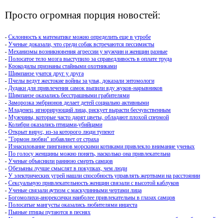
Просто огромная порция новостей:
-
Склонность к математике можно определить еще в утробе
-
Ученые доказали, что среди собак встречаются пессимисты
-
Механизмы возникновения агрессии у мужчин и женщин разные
-
Полосатое тело мозга выступило за справедливость в оплате труда
-
Крокодилы признаны стайными охотниками
-
Шимпанзе учатся друг у друга
-
Пчелы ведут жестокие войны за улья, доказали энтомологи
-
Дудаки для привлечения самок выпили яду жуков-нарывников
-
Шимпанзе оказались бесстрашными грабителями
-
Заморозка эмбрионов делает детей социально активными
-
Младенец, игнорирующий лица, рискует вырасти бесчувственным
-
Мужчины, которые часто дарят цветы, обладают плохой спермой
-
Колибри оказались птицами-убийцами
-
Открыт вирус, из-за которого люди тупеют
-
"Гормон любви" избавляет от страха
-
Изнасилование пингвинов морскими котиками привлекло внимание ученых
-
По голосу женщины можно понять, насколько она привлекательна
-
Ученые объяснили раннюю смерть самцов
-
Обезьяны лучше смыслят в покупках, чем люди
-
У электрических угрей нашли способность управлять жертвами на расстоянии
-
Сексуальную привлекательность женщин связали с высотой каблуков
-
Ученые связали аутизм с маскулинными чертами лица
-
Богомолихи-анорексички наиболее привлекательны в глазах самцов
-
Полосатые мангусты оказались любителями инцеста
-
Пьяные птицы путаются в песнях