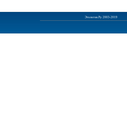
Этология.Ру 2003-2019