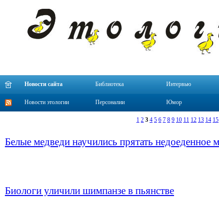
Новости сайта
Библиотека
Интервью
Новости этологии
Персоналии
Юмор
1
2
3
4
5
6
7
8
9
10
11
12
13
14
15
Белые медведи научились прятать недоеденное 
Биологи уличили шимпанзе в пьянстве