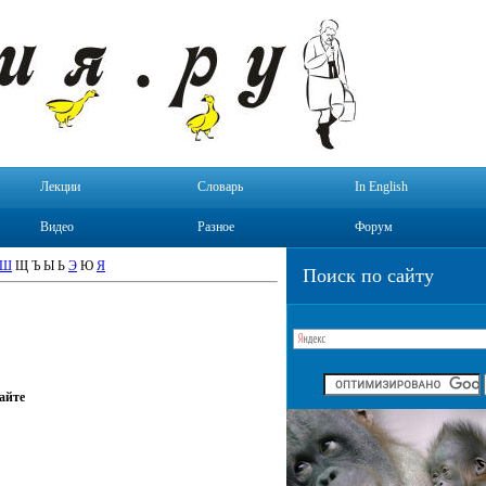
Лекции
Словарь
In English
Видео
Разное
Форум
Ш
Щ Ъ Ы Ь
Э
Ю
Я
Поиск по сайту
айте