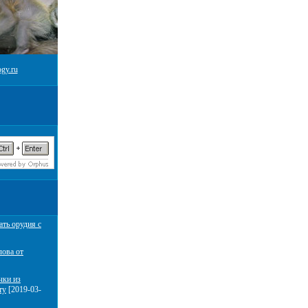
gy.ru
ать орудия с
лова от
чки из
ту
[2019-03-