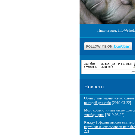
Пишите нам:
info@etholo
Новости
Орангутаны научились использов
выгодой для себя
[2019-03-22]
Мозг собак отличил настоящие с
тарабарщины
[2019-03-22]
Какаду Гоффина выклевали пало
картонки и использовали их в бы
22]