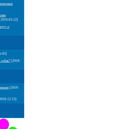
 крючков
мцам
[2019-03-22]
ругу о
5-03]
 собак?
[2018-
повым
[2019-
2018-12-15]