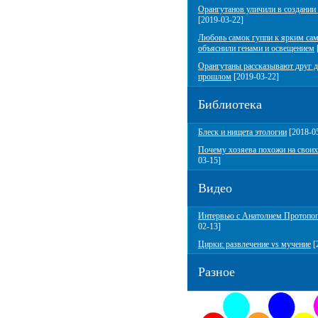
Орангутанов уличили в создании
[2019-03-22]
Любовь самок гуппи к ярким са
объяснили генами и освещением
Орангутаны рассказывают друг д
прошлом
[2019-03-22]
Библиотека
Блеск и нищета этологии
[2018-0
Почему хозяева похожи на своих
03-15]
Видео
Интервью с Анатолием Протопо
02-13]
Цирки: развлечение vs мучение
[
Разное