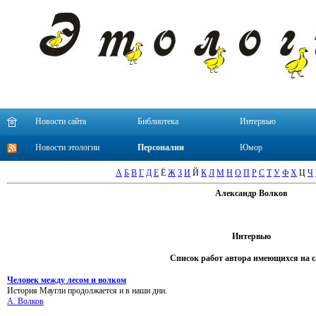
Новости сайта
Библиотека
Интервью
Новости этологии
Персоналии
Юмор
А
Б
В
Г
Д
Е
Ё
Ж
З
И
Й
К
Л
М
Н
О
П
Р
С
Т
У
Ф
Х
Ц
Ч
Александр Волков
Интервью
Список работ автора имеющихся на с
Человек между лесом и волком
История Маугли продолжается и в наши дни.
А. Волков