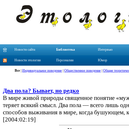
Новости сайта
Библиотека
Интервью
Новости этологии
Персоналии
Юмор
Все
|
Индивидуальное поведение
|
Общественное поведение
|
Общие теоретиче
Два пола? Бывает, но редко
В мире живой природы священное понятие «му
теряет всякий смысл. Два пола — всего лишь одн
способов выживания в мире, когда бушующем, к
[2004:02:19]