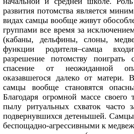
начальной и средней школе. Роль
развития потомства является мини
видах самцы вообще живут обособ
группами все время за исключение
(кабаны, дельфины, слоны, медв
функции родителя–самца вход
разрешение потомству поиграть с
спасение от неожиданной опа
оказавшегося далеко от матери. 
самцы вообще становятся опасн
Благодаря огромной массе своего 
пылу ритуальных схваток часто з
подвернувшихся детенышей. Самцы 
беспощадно-агрессивными к медвеж