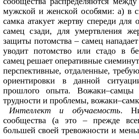
сообщества распределяются между
мужской и женской особями: а) в 
самка атакует жертву спереди для 
самец сзади, для умертвления же
защиты потомства – самец нападает
уводит потомство или стадо в без
самец решает оперативные сиеминутн
перспективные, отдаленные, требу
ориентировки в данной ситуаци
прошлого опыта. Вожаки–самцы 
трудности и проблемы, вожаки–самки
Интеллект и обучаемость
. Ни
сообщества (а это – прежде всег
большей своей тревожности и мень