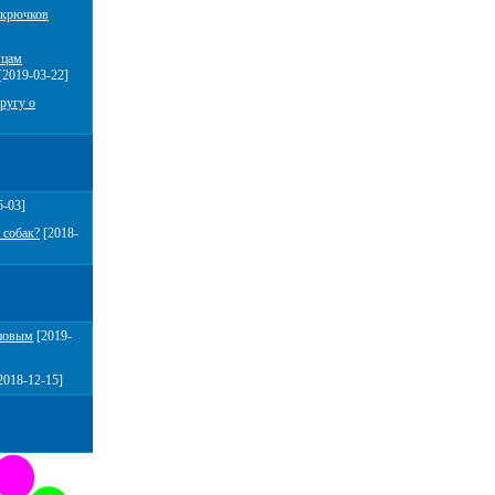
 крючков
мцам
[2019-03-22]
ругу о
5-03]
 собак?
[2018-
повым
[2019-
2018-12-15]