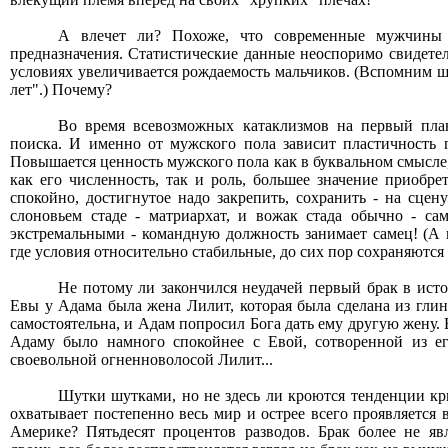
А влечет ли? Похоже, что современные мужчины 
предназначения. Статистические данные неоспоримо свидетел
условиях увеличивается рождаемость мальчиков. (Вспомним 
лет".) Почему?
Во время всевозможных катаклизмов на первый пла
поиска. И именно от мужского пола зависит пластичность п
Повышается ценность мужского пола как в буквальном смысле,
как его численность, так и роль, большее значение приобре
спокойно, достигнутое надо закрепить, сохранить - на сце
слоновьем стаде - матриархат, и вожак стада обычно - сам
экстремальными - командную должность занимает самец! (А 
где условия относительно стабильные, до сих пор сохраняются
Не потому ли закончился неудачей первый брак в ист
Евы у Адама была жена Лилит, которая была сделана из гли
самостоятельна, и Адам попросил Бога дать ему другую жену. 
Адаму было намного спокойнее с Евой, сотворенной из ег
своевольной огненноволосой Лилит...
Шутки шутками, но не здесь ли кроются тенденции кр
охватывает постепенно весь мир и острее всего проявляется
Америке? Пятьдесят процентов разводов. Брак более не я