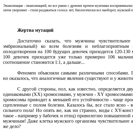
Эмансипация - эмансипацией, но все равно с древних времен мужчины воспринимались 
затем увереннее - стали раздаваться голоса: нет, биологически все наоборот, мужской п
Жертва мутаций
Достаточно сказать, что мужчины чувствительнее
эмбриональный) ко всем болезням и неблагоприятным 
оплодотворения на 100 будущих девочек приходится 120-130 
100 девочек приходится уже только примерно 106 мальчи
соотношение становится 1:1, а дальше...
Феномен объясняли самыми различными способами. 
но оказалось, что аналогичные явления существуют и у животн
С другой стороны, пол, как известно, определяется д
одинаковыми (ХХ) хромосомами, у мужчин - ХY хромосомами.
хромосомы приводит к меньшей его устойчивости - чаще про
сцепленные с полом болезни. Казалось бы, все стало ясно - 
сильного пола! Но опять же, как ни странно, виды с XY-конс
такое - например у бабочек и птиц) привилегию повышенной 
мужчинам! Даже клетка мужского организма чувствительнее а
же дело?