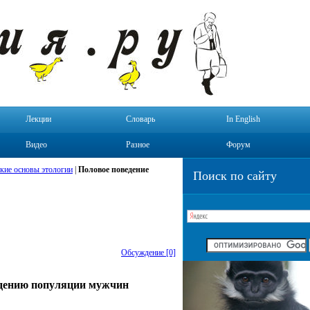
Лекции
Словарь
In English
Видео
Разное
Форум
кие основы этологии
|
Половое поведение
Поиск по сайту
Обсуждение [0]
ждению популяции мужчин