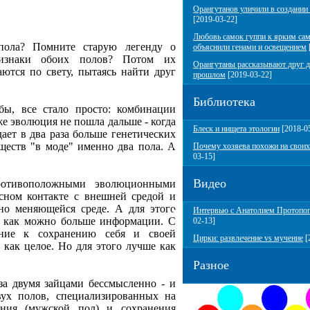
Орангутанов уличили в создании
[2019-03-22]
Любовь самок гуппи к ярким са
пола? Помните старую легенду о
объяснили генами и освещением
ризнаки обоих полов? Потом их
Орангутаны рассказывают друг д
аются по свету, пытаясь найти друг
прошлом
[2019-03-22]
Библиотека
бы, все стало просто: комбинации
е эволюция не пошла дальше - когда
Блеск и нищета этологии
[2018-0
дает в два раза больше генетических
еств "в моде" именно два пола. А
Почему хозяева похожи на своих
03-15]
Видео
противоположными эволюционными
сном контакте с внешней средой и
но меняющейся среде. А для этого
Интервью с Анатолием Протопо
я как можно больше информации. С
02-13]
ение к сохранению себя и своей
Цирки: развлечение vs мучение
[
 как целое. Но для этого лучше как
Разное
 за двумя зайцами бессмысленно - и
вух полов, специализированных на
ения (мужской пол) и сохранения