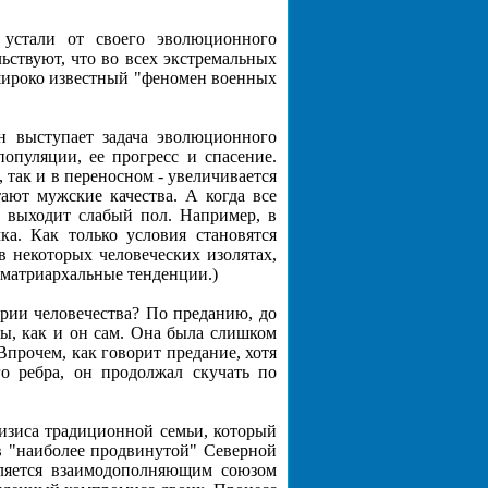
устали от своего эволюционного
ьствуют, что во всех экстремальных
широко известный "феномен военных
н выступает задача эволюционного
опуляции, ее прогресс и спасение.
 так и в переносном - увеличивается
тают мужские качества. А когда все
ну выходит слабый пол. Например, в
ка. Как только условия становятся
в некоторых человеческих изолятах,
 матриархальные тенденции.)
ории человечества? По преданию, до
ны, как и он сам. Она была слишком
Впрочем, как говорит предание, хотя
о ребра, он продолжал скучать по
изиса традиционной семьи, который
 в "наиболее продвинутой" Северной
вляется взаимодополняющим союзом