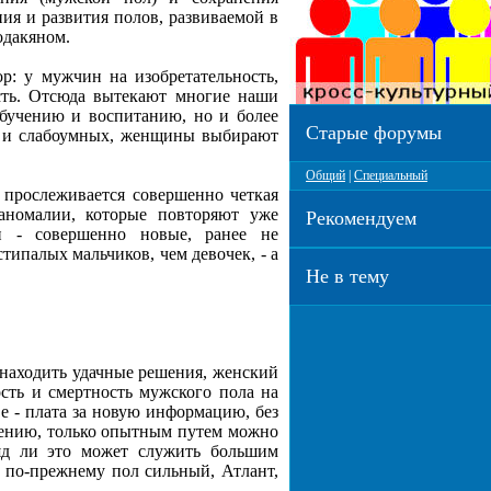
ия и развития полов, развиваемой в
одакяном.
: у мужчин на изобретательность,
сть. Отсюда вытекают многие наши
бучению и воспитанию, но и более
Старые форумы
, и слабоумных, женщины выбирают
Общий
|
Специальный
 прослеживается совершенно четкая
 аномалии, которые повторяют уже
Рекомендуем
н - совершенно новые, ранее не
типалых мальчиков, чем девочек, - а
Не в тему
 находить удачные решения, женский
сть и смертность мужского пола на
е - плата за новую информацию, без
лению, только опытным путем можно
ряд ли это может служить большим
л по-прежнему пол сильный, Атлант,