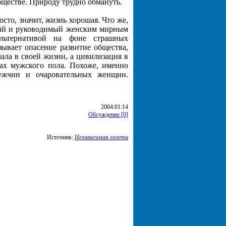
бществе. Природу трудно обмануть.
сто, значит, жизнь хорошая. Что же,
нный и руководимый женским мирным
альтернативой на фоне страшных
зывает опасение развитие общества,
ала в своей жизни, а цивилизация в
вах мужского пола. Похоже, именно
ужчин и очаровательных женщин.
2004:01:14
Обсуждение [0]
Источник:
Независимая газета