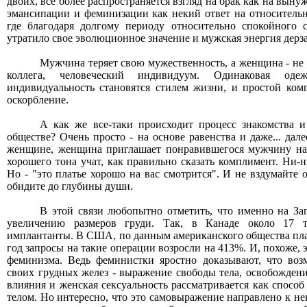
двоих, все более распространяется взгляд на брак как на вы
эмансипации и феминизации как некий ответ на относитель
где благодаря долгому периоду относительно спокойного 
утратило свое эволюционное значение и мужская энергия дерз
Мужчина теряет свою мужественность, а женщина - не
коллега, человеческий индивидуум. Одинаковая оде
индивидуальность становятся стилем жизни, и простой ком
оскорбление.
А как же все-таки происходит процесс знакомства и
обществе? Очень просто - на основе равенства и даже... дал
женщине, женщина приглашает понравившегося мужчину на 
хорошего тона учат, как правильно сказать комплимент. Ни-н
Но - "это платье хорошо на вас смотрится". И не вздумайте 
обидите до глубины души.
В этой связи любопытно отметить, что именно на За
увеличению размеров груди. Так, в Канаде около 17 
имплантанты. В США, по данным американского общества плас
год запросы на такие операции возросли на 413%. И, похоже, э
феминизма. Ведь феминистки яростно доказывают, что воз
своих грудных желез - выражение свободы тела, освобожден
влияния и женская сексуальность рассматривается как спосо
телом. Но интересно, что это самовыражение направлено к н