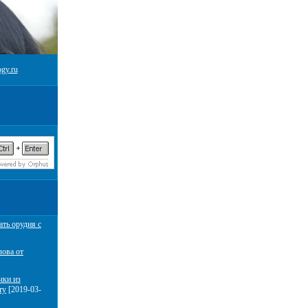
gy.ru
ать орудия с
лова от
чки из
ту
[2019-03-