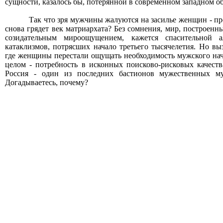
сущности, казалось бы, потерянной в современном западном о
Так что зря мужчины жалуются на засилье женщин - про
снова грядет век матриархата? Без сомнения, мир, построе
созидательным мироощущением, кажется спасительной 
катаклизмов, потрясших начало третьего тысячелетия. Но вы
где женщины перестали ощущать необходимость мужского нач
целом - потребность в исконных поисково-рисковых качест
Россия - один из последних бастионов мужественных м
Догадываетесь, почему?