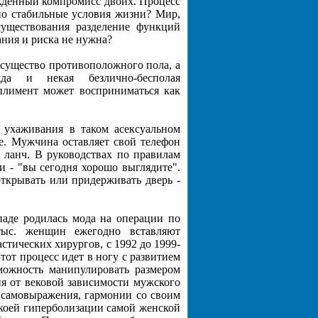
нужденный компромисс двоих. Процесс
но стабильные условия жизни? Мир,
существования разделение функций
ания и риска не нужна?
 существо противоположного пола, а
жда и некая безлично-бесполая
плимент может восприниматься как
 ухаживания в таком асексуальном
ее. Мужчина оставляет свой телефон
ланч. В руководствах по правилам
и - "вы сегодня хорошо выглядите".
открывать или придерживать дверь -
паде родилась мода на операции по
тыс. женщин ежегодно вставляют
тических хирургов, с 1992 до 1999-
тот процесс идет в ногу с развитием
можность манипулировать размером
ия от вековой зависимости мужского
б самовыражения, гармонии со своим
екоей гиперболизации самой женской