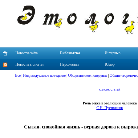
Новости сайта
Библиотека
Интервью
Новости этологии
Персоналии
Юмор
Все
|
Индивидуальное поведение
|
Общественное поведение
|
Общие теоретичес
список статей
Роль секса в эволюции человека
С.Н. Пустильник
Сытая, спокойная жизнь - верная дорога к выро