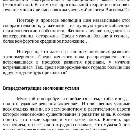
(женский пол). В этом суть оригинальной теории возникновен
течение многих лет московским ученым-биологом Вигеном Ге
Поэтому в процессе эволюции шел независимый отбор
сообразительность, у женщин - на лучшую приспособленно
психологические особенности. Женщины лучше поддаются о
консервативны, осторожны. Среди мужчин больше и гениев
более комфортное срединное положение…
Интересно, что даже в различных аномалиях развития
закономерность. Среди женского пола распространены те
встречавшиеся в процессе развития признаки, у мужчи
встречавшиеся. Так, среди новорожденных гораздо больше шес
вдруг когда-нибудь пригодится?
Впередсмотрящие эволюции устали
Мужской пол пробует и ошибается с тем, чтобы иногда
пол эти удачные решения закрепляет. И повышенная уязвимо
всех стадиях жизни, во всем животном и растительном царств
которой невозможно существование и развитие вида. К сожа
понять, что такое хорошо и что такое плохо. Конечно, в
утешением, но все равно отрадно сознавать, что мужской по
влекущий племя вперед на своих "хрупких" плечах!