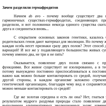
Зачем разделили гермафродитов
Начнем ab avo - почему вообще существует два 
гармоничных существах-гермафродитах, соединяющих п
разделили, и вот половинки некогда единого существа скит
друга и соединиться вновь...
С открытием основных законов генетики, казалось 
родительских генов дают материал для эволюции. Но почему ж
каждая особь несет признаки сразу двух полов? Этот способ 
вариаций! И все же у подавляющего большинства живых сущ
почему именно два, не три и не пять?
Оказывается, появление двух полов связано с 
функциями. Все живое существует не изолированно, а в те
потому вынуждено постоянно приспосабливаться к постоян
важно как можно больше контактировать со средой, получа
другой стороны, в каждом организме заложено стремл
генетической организации, благодаря чему вид и сохраняется
можно меньше контактировать со средой!
Где же золотая середина и есть ли она? Нет, гнаться
результатом мудрого раздумья природы стало появление д
выполнении альтернативных эволюционных задач: измен