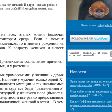
как пол сильный. И вдруг - сначала робко, а
ол - пол слабый! И это действительно так.
Пишите нам:
info@etholo
 на всех этапах жизни (включая
факторам среды. Если в момент
мальчиков, то в момент рождения на
ков. К возрасту женихов и невест
Привлекались социальные причины,
ых, и у растений.
Новости
вумя хромосомами: у женщин - двумя
 Наличие у мужчин только одной Х-
Орангутаны научились использов
являются мутации и так называемые
выгодой для себя
[2019-03-22]
вот откуда все беды "развенчанного"
Мозг собак отличил настоящие с
титуцией у женского пола (бывает и
тарабарщины
[2019-03-22]
смертности все равно предоставляют
налогичной женской клетки... В чем
Какаду Гоффина выклевали пало
картонки и использовали их в бы
22]