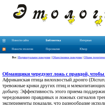
Новости сайта
Библиотека
Интервью
Новости этологии
Персоналии
Юмор
Все
|
Индивидуальное поведение
|
Общественное поведение
|
Общие теоретиче
Обманщики чередуют ложь с правдой, чтобы
Африканская птица вилохвостый дронго (Dicrurus
тревожные крики других птиц и млекопитающих,
добычу. Эффективность этого приема поддержив
чередованию правдивых и ложных сигналов тре
эксперименты показали, что разнообразие испо