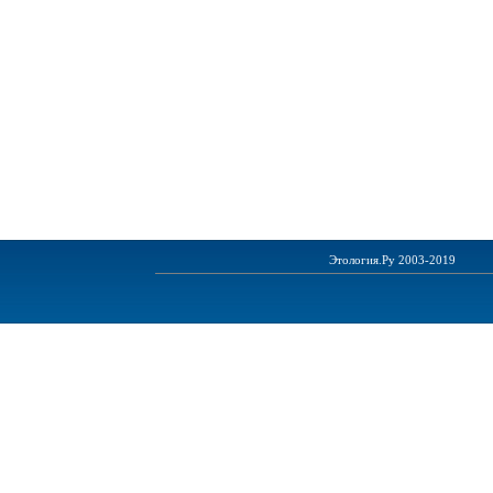
Этология.Ру 2003-2019