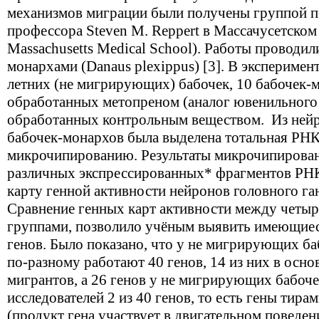
механизмов миграции были получены группой п
профессора Steven M. Reppert в Массачусетском 
Massachusetts Medical School). Работы проводил
монархами (Danaus plexippus) [3]. В эксперимен
летних (не мигрирующих) бабочек, 10 бабочек-м
обработанных метопреном (аналог ювенильного 
обработанных контрольным веществом. Из нейр
бабочек-монархов была выделена тотальная РНК
микрочипированию. Результаты микрочипирован
различных экспрессированных* фрагментов РНК,
карту генной активности нейронов головного га
Сравнение генных карт активности между четы
группами, позволило учёным выявить имеющиеся
генов. Было показано, что у не мигрирующих ба
по-разному работают 40 генов, 14 из них в осн
мигрантов, а 26 генов у не мигрирующих бабоч
исследователей 2 из 40 генов, то есть гены тир
(продукт гена участвует в двигательном поведении