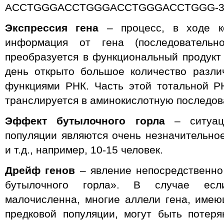
ACCTGGGACCTGGGACCTGGGACCTGGG-3ʹ и
Экспрессия гена
– процесс, в ходе ко
информация от гена (последовательн
преобразуется в функциональный продук
день открыто большое количество разли
функциями РНК. Часть этой тотальной Р
транслируется в аминокислотную последова
Эффект бутылочного горла
– ситуаци
популяции являются очень незначительно
и т.д., например, 10-15 человек.
Дрейф генов
– явление непосредственно
бутылочного горла». В случае есл
малочисленна, многие аллели гена, име
предковой популяции, могут быть потер