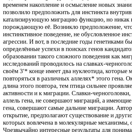
временем накопление и осмысление новых знаний 
позволило предположить для инстинкта внутрив
катализирующую миграцию функцию, но никак н
порождающую её. Возникло предположение, что
инстинктивное поведение, не обусловленное ин
агрессии. И вот, в последние годы генетиками б
определённые успехи в поисках генов кандидат
образовании такого сложного поведения как миг
исследований проводилось на славках-черногол
своём 3ʹ* конце имеет два нуклеотида, которые 
повторяться в различных аллелях* этого гена. О
длина этого повтора, тем птица сильнее проявля
активности и к миграции. Славки-черноголовки
аллель гена, не совершают миграций, а имеющи
гена, совершают самые дальние миграции. Авто
открытие, предполагают существование и других
которых вовлечена в молекулярные механизмы, 
Чрезвычайно интересные результаты для поним