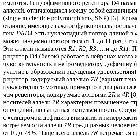
имеются. Ген дофаминового рецептора D4 назы
аллелей, отличающихся между собой единичным
(single nucleotide polymorphisms, SNP) [6]. Кром
отличие, имеющее важное функциональное значе
гена
DRD
4
есть нуклеотидный повтор длиной в 
может тандемно повторяться от 1 до 11 раз, что 
Эти аллели называются
R
1
,
R
2
,
R
3
, …и до
R
11
. 
рецептор D4 (белок) работает в нейронах мозга 
чувствительность к нейромедиатору дофамину 
участие в образовании ощущения удовольствия) [
рецептор, кодируемый аллелью
7
R
(вариант гена
нуклеотидного мотива), примерно в два раза сла
чем рецепторы, кодируемые аллелями
2
R
и
4
R
[8
носителей аллели
7
R
характерны повышенное ст
ощущений, повышенная импульсивность. Среди 
с «синдромом дефицита внимания и гиперреакти
встречаемости аллели
7
R
среди разных человече
от 0 до 78%. Чаще всего аллель
7
R
встречается 