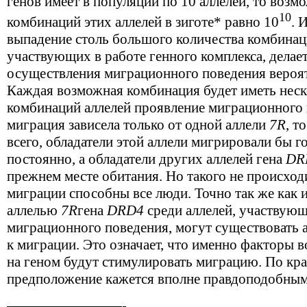
генов имеет в популяции по 10 аллелей, то возм
10
комбинаций этих аллелей в зиготе* равно 10
. 
выпадение столь большого количества комбинаци
участвующих в работе генного комплекса, делае
осуществления миграционного поведения вероя
Каждая возможная комбинация будет иметь неск
комбинаций аллелей проявление миграционного 
миграция зависела только от одной аллели
7
R
, т
всего, обладатели этой аллели мигрировали бы г
постоянно, а обладатели других аллелей гена
DR
прежнем месте обитания. Но такого не происходи
миграции способны все люди. Точно так же как и
аллелью
7
R
гена
DRD
4
среди аллелей, участвую
миграционного поведения, могут существовать 
к миграции. Это означает, что именно факторы 
на геном будут стимулировать миграцию. По кра
предположение кажется вполне правдоподобны
————————-