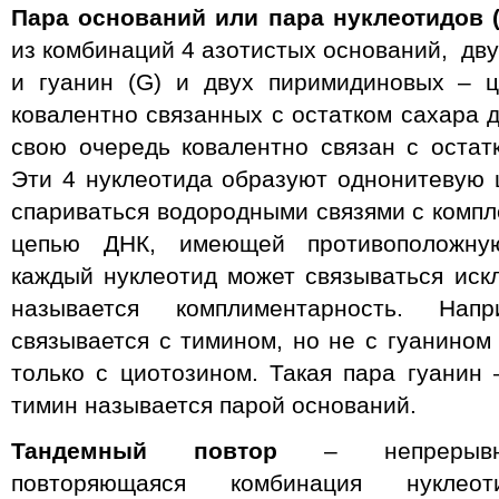
Пара оснований или пара нуклеотидов (
из комбинаций 4 азотистых оснований, дву
и гуанин (G) и двух пиримидиновых – ц
ковалентно связанных с остатком сахара 
свою очередь ковалентно связан с оста
Эти 4 нуклеотида образуют однонитевую 
спариваться водородными связями с комп
цепью ДНК, имеющей противоположну
каждый нуклеотид может связываться иск
называется комплиментарность. Нап
связывается с тимином, но не с гуанином
только с циотозином. Такая пара гуанин 
тимин называется парой оснований.
Тандемный повтор
– непрерывно,
повторяющаяся комбинация нуклеот