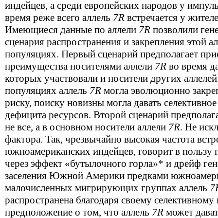
индейцев, а среди европейских народов у импул
время реже всего аллель
7
R
встречается у жител
Имеющиеся данные по аллели
7
R
позволили ген
сценария распространения и закрепления этой а
популяциях. Первый сценарий предполагает при
преимущества носителями аллели
7
R
во время д
которых участвовали и носители других аллеле
популяциях аллель
7
R
могла эволюционно закрепи
риску, поиску новизны могла давать селективно
дефицита ресурсов. Второй сценарий предполаг
не все, а в основном носители аллели
7
R
. Не иск
фактора. Так, чрезвычайно высокая частота вст
южноамериканских индейцев, говорит в пользу
через эффект «бутылочного горла»* и дрейф ген
заселения Южной Америки предками южноамери
малочисленных мигрирующих группах аллель
7
распространена благодаря своему селективному
предположение о том, что аллель
7
R
может дават