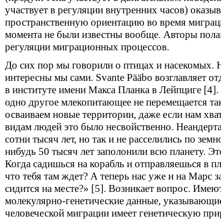
участвует в регуляции внутренних часов) оказы
пространственную ориентацию во время миграции
момента не были известны вообще. Авторы полаг
регуляции миграционных процессов.
До сих пор мы говорили о птицах и насекомых. Н
интересны мы сами. Svante Pääbo возглавляет о
в институте имени Макса Планка в Лейпциге [4]. 
одно другое млекопитающее не перемещается та
осваиваем новые территории, даже если нам хва
видам людей это было несвойственно. Неандер
сотни тысяч лет, но так и не расселились по зем
нибудь 50 тысяч лет заполонили всю планету. Эт
Когда садишься на корабль и отправляешься в пла
что тебя там ждет? А теперь нас уже и на Марс 
сидится на месте?» [5]. Возникает вопрос. Имею
молекулярно-генетические данные, указывающие
человеческой миграции имеет генетическую прир