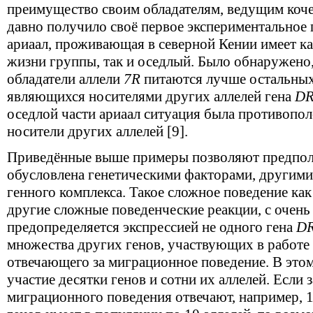
преимущество своим обладателям, ведущим кочев
давно получило своё первое экспериментальное
ариаал, проживающая в северной Кении имеет ка
жизни группы, так и оседлый. Было обнаружено,
обладатели аллели
7
R
питаются лучше остальных
являющихся носителями других аллелей гена
D
оседлой части ариаал ситуация была противопо
носители других аллелей [9].
Приведённые выше примеры позволяют предпол
обусловлена генетическими факторами, другими
генного комплекса. Такое сложное поведение как 
другие сложные поведенческие реакции, с очен
предопределяется экспрессией не одного гена
D
множества других генов, участвующих в работе 
отвечающего за миграционное поведение. В это
участие десятки генов и сотни их аллелей. Если 
миграционного поведения отвечают, например, 1