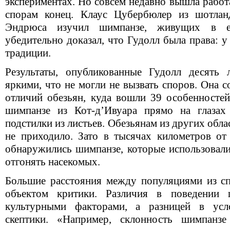
экспериментах. Но совсем недавно вышла работ
спорам конец. Клаус Цубербюлер из шотланд
Эндрюса изучил шимпанзе, живущих в ес
убедительно доказал, что Гудолл была права: у
традиции.
Результаты, опубликованные Гудолл десять 
яркими, что не могли не вызвать споров. Она 
отличий обезьян, куда вошли 39 особенностей
шимпанзе из Кот-д’Ивуара прямо на глазах 
подстилки из листьев. Обезьянам из других обла
не приходило. Зато в тысячах километров от 
обнаружились шимпанзе, которые использовали
отгонять насекомых.
Большие расстояния между популяциями из сп
объектом критики. Различия в поведении 
культурными факторами, а разницей в усл
скептики. «Например, склонность шимпанз