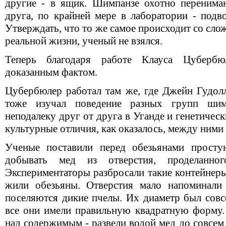
другие - в ящик. Шимпанзе охотно перенима
друга, по крайней мере в лаборатории - подв
Утверждать, что то же самое происходит со сл
реальной жизни, ученый не взялся.
Теперь благодаря работе Клауса Цуберб
доказанным фактом.
Цубербюлер работал там же, где Джейн Гудолл
тоже изучал поведение разных групп ши
неподалеку друг от друга в Уганде и генетическ
культурные отличия, как оказалось, между ними 
Ученые поставили перед обезьянами просту
добывать мед из отверстия, проделанно
Экспериментаторы разбросали такие контейнеры
жили обезьяны. Отверстия мало напоминали
поселяются дикие пчелы. Их диаметр был совс
все они имели правильную квадратную форму.
над содержимым - развели водой мед до совсем