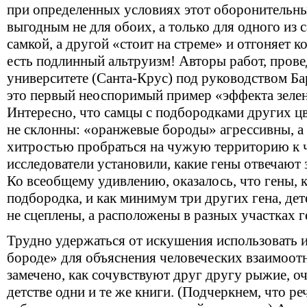
при определенных условиях этот оборонительны
выгодным не для обоих, а только для одного из 
самкой, а другой «стоит на стреме» и отгоняет 
есть подлинный альтруизм! Авторы работ, про
университете (Санта-Крус) под руководством Ба
это первый неоспоримый пример «эффекта зеле
Интересно, что самцы с подбородками других цв
не склонны: «оранжевые бороды» агрессивны, 
хитростью пробраться на чужую территорию к 
исследователи установили, какие гены отвечают 
Ко всеобщему удивлению, оказалось, что гены,
подбородка, и как минимум три других гена, д
не сцеплены, а расположены в разных участках г
Трудно удержаться от искушения использовать и
бороде» для объяснения человеческих взаимоот
замечено, как сочувствуют друг другу рыжие, очк
детстве одни и те же книги. (Подчеркнем, что ре