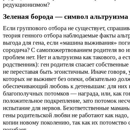
редукционизмом?
Зеленая борода — символ альтруизма
Если группового отбора не существует, спрашива
теория генного отбора наблюдаемые факты альт
выгода для гена, если «машина выживания» поги
сородича? С самопожертвованием родителя во им
проблем нет. Нет и альтруизма как такового, а ес
родственник): ген родителя спасает собственные 
не переставая быть эгоистичным. Иначе говоря,
которых не выживет без опеки, обязательно дол
обеспечивающий любовь к детенышам: для них 
благополучных потомков — награда, или, как го
положительное подкрепление, зато потомок нес
испытание для нервов. Безответственные мамань
гены родительской любви не работают как надо
копии новому поколению, так как их потомство
погибает.