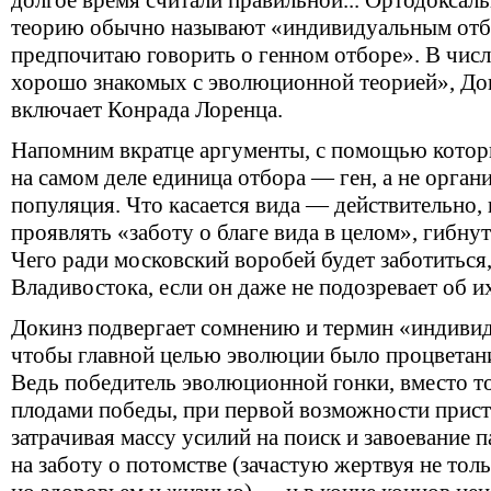
долгое время считали правильной... Ортодокса
теорию обычно называют «индивидуальным отбо
предпочитаю говорить о генном отборе». В числ
хорошо знакомых с эволюционной теорией», Док
включает Конрада Лоренца.
Напомним вкратце аргументы, с помощью которы
на самом деле единица отбора — ген, а не органи
популяция. Что касается вида — действительно,
проявлять «заботу о благе вида в целом», гибнут
Чего ради московский воробей будет заботиться
Владивостока, если он даже не подозревает об 
Докинз подвергает сомнению и термин «индиви
чтобы главной целью эволюции было процветан
Ведь победитель эволюционной гонки, вместо т
плодами победы, при первой возможности прист
затрачивая массу усилий на поиск и завоевание п
на заботу о потомстве (зачастую жертвуя не тол