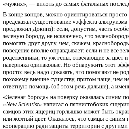
«чужих», — вплоть до самых фатальных послед
В конце концов, можно ориентироваться просто
предсказал существование «эффекта альтруизма 
предложил Докинз): если, допустим, часть особ
зеленую бороду, не исключено, что зеленобород
помогать друг другу, чем, скажем, краснобород
поведение вполне оправдывает: если и не все з
родственники, то уж гены, отвечающие за цвет и
наверняка одинаковые. Но обнаружить этот эффе
просто: ведь надо доказать, что помогают не ро
похожему внешне существу, притом чаще, чем не
ответную помощь (об этом речь дальше), а именно
«Зеленая борода» на поверку оказалась синим по
«New Scientist»
написал о пятнистобоких ящери
самцов этих ящериц горлышко может быть окра
или желтый цвет. Оказалось, что самцы с синим
кооперацию ради защиты территории с другими