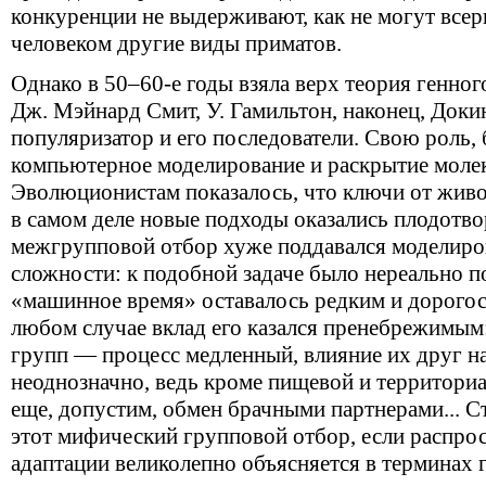
конкуренции не выдерживают, как не могут всер
человеком другие виды приматов.
Однако в 50–60-е годы взяла верх теория генног
Дж. Мэйнард Смит, У. Гамильтон, наконец, Доки
популяризатор и его последователи. Свою роль, 
компьютерное моделирование и раскрытие моле
Эволюционистам показалось, что ключи от живо
в самом деле новые подходы оказались плодотв
межгрупповой отбор хуже поддавался моделиро
сложности: к подобной задаче было нереально п
«машинное время» оставалось редким и дорогос
любом случае вклад его казался пренебрежимым
групп — процесс медленный, влияние их друг на
неоднозначно, ведь кроме пищевой и территори
еще, допустим, обмен брачными партнерами... С
этот мифический групповой отбор, если распро
адаптации великолепно объясняется в терминах 