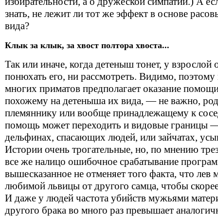
избирательности, а о дружеской симпатии.) А ес
знать, не лежит ли тот же эффект в основе расо
вида?
Клык за клык, за хвост полтора хвоста...
Так или иначе, когда детеныш тонет, у взрослой
понюхать его, ни рассмотреть. Видимо, поэтом
многих приматов предполагает оказание помощ
похожему на детеныша их вида, — не важно, ро
племяннику или вообще принадлежащему к сосед
помощь может переходить и видовые границы —
дельфинах, спасающих людей, или зайчатах, ус
Истории очень трогательные, но, по мнению тре
все же налицо ошибочное срабатывание програм
вышесказанное не отменяет того факта, что лев
любимой львицы от другого самца, чтобы скорее 
И даже у людей частота убийств мужьями матери
другого брака во много раз превышает аналогич