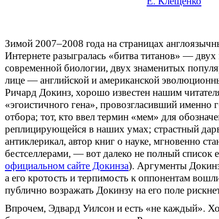
Е. Клещенко
Зимой 2007–2008 года на страницах англоязычн
Интернете разыгралась «битва титанов» — двух
современной биологии, двух знаменитых популяр
лице — английской и американской эволюционны
Ричард Докинз, хорошо известен нашим читател
«эгоистичного гена», провозгласивший именно 
отбора; тот, кто ввел термин «мем» для обозна
реплицирующейся в наших умах; страстный дарв
антиклерикал, автор книг о науке, мгновенно ст
бестселлерами, — вот далеко не полный список е
официальном сайте Докинза
). Аргументы Докинз
а его кротость и терпимость к оппонентам вошли
публично возражать Докинзу на его поле рискне
Впрочем, Эдвард Уилсон и есть «не каждый». Хо