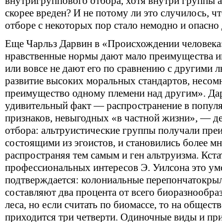
внутригруппового отбора, хотя внутри группы 
скорее вреден? И не потому ли это случилось, 
отборе с некоторых пор стало немодно и опасно
Еще Чарльз Дарвин в «Происхождении человека»
нравственные нормы дают мало преимущества и
или вовсе не дают его по сравнению с другими л
развитие высоких моральных стандартов, несом
преимущество одному племени над другим». Дар
удивительный факт — распространение в попул
признаков, невыгодных «в частной жизни», — д
отбора: альтруистические группы получали пре
состоящими из эгоистов, и становились более м
распространяя тем самым и ген альтруизма. Кстат
профессиональных интересов Э. Уилсона это у
подтверждается: колониальные перепончатокры
составляют два процента от всего биоразнообра
леса, но если считать по биомассе, то на общес
приходится три четверти. Одиночные виды и п