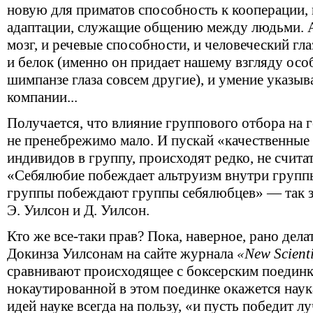
новую для приматов способность к кооперации, 
адаптации, служащие общению между людьми. А
мозг, и речевые способности, и человеческий гл
и белок (именно он придает нашему взгляду осо
шимпанзе глаза совсем другие), и умение указыв
компании...
Получается, что влияние группового отбора на 
не пренебрежимо мало. И пускай «качественные
индивидов в группу, происходят редко, не считат
«Себялюбие побеждает альтруизм внутри групп
группы побеждают группы себялюбцев» — так з
Э. Уилсон и Д. Уилсон.
Кто же все-таки прав? Пока, наверное, рано дел
Докинза Уилсонам на сайте журнала
«New Scienti
сравнивают происходящее с боксерским поединко
нокаутированной в этом поединке окажется наука
идей науке всегда на пользу, «и пусть победит 