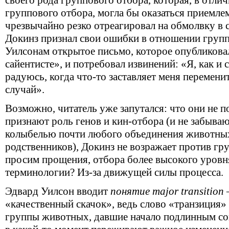
своего рода группового отбора, которая, в отли
группового отбора, могла бы оказаться приемлем
чрезвычайно резко отреагировал на обмолвку в с
Докинз признал свои ошибки в отношении групп
Уилсонам открытое письмо, которое опубликовал
сайентисте», и потребовал извинений: «Я, как и 
радуюсь, когда что-то заставляет меня перемени
случай».
Возможно, читатель уже запутался: что они не 
признают роль генов и кин-отбора (и не забываю
колыбелью почти любого объединения животны
родственников), Докинз не возражает против груп
просим прощения, отбора более высокого уровня.
терминологии? Из-за движущей силы процесса.
Эдвард Уилсон вводит
понятие major transition
«качественный скачок», ведь слово «транзиция» 
группы животных, давшие начало подлинным с