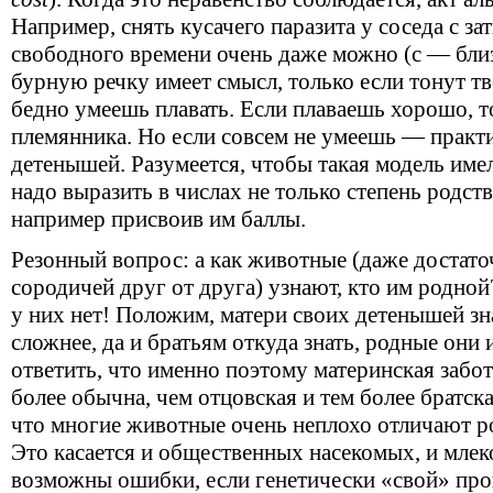
Например, снять кусачего паразита у соседа с за
свободного времени очень даже можно (с — близ
бурную речку имеет смысл, только если тонут тв
бедно умеешь плавать. Если плаваешь хорошо, т
племянника. Но если совсем не умеешь — практ
детенышей. Разумеется, чтобы такая модель име
надо выразить в числах не только степень родств
например присвоив им баллы.
Резонный вопрос: а как животные (даже достато
сородичей друг от друга) узнают, кто им родно
у них нет! Положим, матери своих детенышей зна
сложнее, да и братьям откуда знать, родные они 
ответить, что именно поэтому материнская забо
более обычна, чем отцовская и тем более братска
что многие животные очень неплохо отличают ро
Это касается и общественных насекомых, и млек
возможны ошибки, если генетически «свой» про