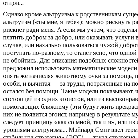
отцов...
Однако кроме альтруизма к родственникам суще
альтруизм («ты мне, я тебе»): можно рискнуть р
рискнет ради меня. А если мы учтем, что отдел
платить добром за добро, или оказывать услуги
случае, или нахально пользоваться чужой доброт
поступать по-разному, то станет ясно, что одно
не обойтись. Для описания подобных сложност
предложил использовать математические модели
опять же начисляя животному очки за помощь, 
особи, и вычитая — за труды, потраченные на по
остался без помощи. Такие модели показывают, 
состоящей из одних эгоистов, или из высоконрав
помогающих ближнему (эти будут жить прекрасн
них не появится эгоист, например в результате му
следует принципу «как со мной, так и я», или и
уровнями альтруизма... Мэйнард Смит ввел тер
стабильная стратегия» (ЭСС) — такая стратегия,