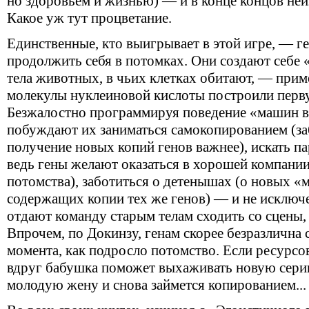
но здоровьем и жизнью) — и в конце концов неи
Какое уж тут процветание.
Единственные, кто выигрывает в этой игре, — г
продолжить себя в потомках. Они создают себ
тела животных, в чьих клетках обитают, — прим
молекулы нуклеиновой кислоты построили перв
Безжалостно программируя поведение «машин 
побуждают их заниматься самокопированием (заб
получение новых копий генов важнее), искать п
ведь гены желают оказаться в хорошей компании,
потомства), заботиться о детенышах (о новых 
содержащих копии тех же генов) — и не исключ
отдают команду старым телам сходить со сцены,
Впрочем, по Докинзу, генам скорее безразлична с
момента, как подросло потомство. Если ресурсов
вдруг бабушка поможет выхаживать новую серию
молодую жену и снова займется копированием...