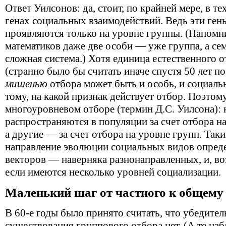
Ответ Уилсонов: да, стоит, по крайней мере, в те
генах социальных взаимодействий. Ведь эти ге
проявляются только на уровне группы. (Напомни
математиков даже две особи — уже группа, а се
сложная система.) Хотя единица естественного о
(странно было бы считать иначе спустя 50 лет по
мишенью
отбора может быть и особь, и социаль
тому, на какой признак действует отбор. Поэтом
многоуровневом отборе (термин Д.С. Уилсона): 
распространяются в популяции за счет отбора н
а другие — за счет отбора на уровне групп. Так
направление эволюции социальных видов опреде
векторов — наверняка разнонаправленных, и, во
если имеются несколько уровней социализации.
Маленький шаг от частного к общему
В 60-е годы было принято считать, что убедител
существования группового отбора нет. (А те наб