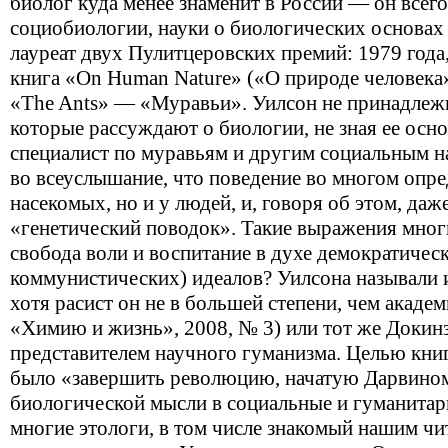
биолог куда менее знаменит в России — он всего
социобиологии, науки о биологических основах 
лауреат двух Пулитцеровских премий: 1979 года
книга «On Human Nature» («О природе человека»)
«The Ants» — «Муравьи». Уилсон не принадлежи
которые рассуждают о биологии, не зная ее осн
специалист по муравьям и другим социальным н
во всеуслышание, что поведение во многом опред
насекомых, но и у людей, и, говоря об этом, да
«генетический поводок». Такие выражения многих
свобода воли и воспитание в духе демократическ
коммунистических) идеалов? Уилсона называли и
хотя расист он не в большей степени, чем академ
«Химию и жизнь», 2008, № 3) или тот же Докинз
представителем научного гуманизма. Целью кни
было «завершить революцию, начатую Дарвином
биологической мысли в социальные и гуманитар
многие этологи, в том числе знакомый нашим чит