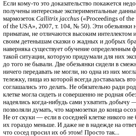
Если кому-то это доказательство покажется не
получены интересные экспериментальные данные
мармозеток
Callitrix jacchus
(«Proceedings of the
of the USA», 2007, т. 104, № 50). Эти обезьянк
приматам, не отличаются высоким интеллектом и
своим детенышам сказки о жадных и добрых бра
наверняка существует обучение определенным ф
такой ситуации, которую придумали для них эк
до того не бывали. Две обезьянки сидели в смеж
ничего передавать не могли, но одна из них могл
тележку, пища из которой всегда доставалась вт
соглашались это делать. Не обязательно ради ро
клетке могла сидеть и совершенно не родная обе
надеялись когда-нибудь сами ухватить добычу 
позволяли думать, что мармозетки до конца осоз
Не от скуки — если в соседней клетке никого не
их гораздо меньше. И даже не в надежде на отве
что сосед просил их об этом! Просто так...