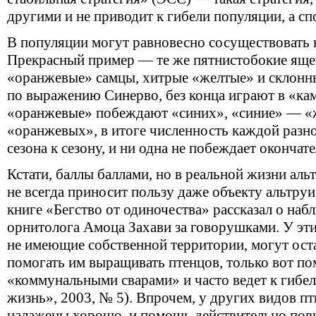
другими и не приводит к гибели популяции, а сп
В популяции могут равновесно сосуществовать н
Прекрасный пример — те же пятнистобокие яще
«оранжевые» самцы, хитрые «желтые» и склонны
по выражению Синерво, без конца играют в «ка
«оранжевые» побеждают «синих», «синие» — «
«оранжевых», в итоге численность каждой разно
сезона к сезону, и ни одна не побеждает окончат
Кстати, баллы баллами, но в реальной жизни аль
не всегда приносит пользу даже объекту альтруиз
книге «Бегство от одиночества» рассказал о на
орнитолога Амоца Захави за говорушками. У эти
не имеющие собственной территории, могут оста
помогать им выращивать птенцов, только вот п
«коммунальными сварами» и часто ведет к гибе
жизнь», 2003, № 5). Впрочем, у других видов п
налажены хорошо, и помощь действительно по