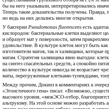
бы на него указывали, интерпретировались иначе
Теперь такие доказательства получены. Правда, 
но ведь на них делались многие открытия.
У бактерии
Pseudomonas fluorescens
есть адапта
кислородом: бактериальные клетки выделяют це
и образует мат у поверхности, затем прикрепляю
удовольствие. В культуре клеток могут быть ка
изготовители матов, так и халявщики, которые 
матам. Стратегия халявщика явно выгодна: клетк
на синтез спасательных средств, а спокойно пита
количество в культуре никогда не возрастает чр
маты, перегруженные клетками-тунеядцами, тону
Между прочим, Докинз в комментариях к очере
«Эгоистичного гена» писал: «Возможно, существ
высокого уровня, «межЭСО-отбор, благоприят
альтруизму. На этой основе можно разработать 