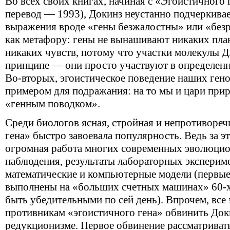
Во всех своих книгах, начиная с «Эгоистичного 
перевод — 1993), Докинз неустанно подчеркивае
выражения вроде «гены безжалостны» или «без
как метафору: гены не вынашивают никаких пла
никаких чувств, потому что участки молекулы Д
принципе — они просто участвуют в определен
Во-вторых, эгоистическое поведение наших генов
примером для подражания: на то мы и цари прир
«генным поводком».
Среди биологов ясная, стройная и непротивореч
гена» быстро завоевала популярность. Ведь за 
огромная работа многих современных эволюцио
наблюдения, результаты лабораторных экспериме
математические и компьютерные модели (первые
выполнены на «больших счетных машинах» 60-х 
быть убедительными по сей день). Впрочем, все
противникам «эгоистичного гена» обвинить Доки
редукционизме. Первое обвинение рассматривать 