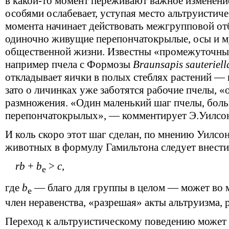
в какой-то момент переживают важное изменени
особями ослабевает, уступая место альтруистиче
момента начинает действовать межгрупповой от
одиночно живущие перепончатокрылые, осы и м
общественной жизни. Известны «промежуточные 
например пчела с Формозы
Braunsapis sauteriell
откладывает яички в полых стеблях растений —
зато о личинках уже заботятся рабочие пчелы, «
размножения. «Один маленький шаг пчелы, бол
перепончатокрылых», — комментирует Э.Уилсо
И коль скоро этот шаг сделан, по мнению Уилсо
животных в формулу Гамильтона следует внести
rb
+
b
>
с
,
e
где
b
— благо для группы в целом — может во 
e
член неравенства, «разрешая» акты альтруизма,
Переход к альтруистическому поведению может