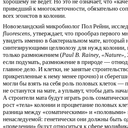
хорошему не ведет. Но это не означает, что «кач
приведший к многоклеточности, обязательно со
всех эгоистов в колонии.
Новозеландский микробиолог Пол Рейни, иссл
fluorescens,
утверждает, что прообраз первого 
увидеть именно в бактериальном мате, который 
синтезирующими целлюлозу для нужд колонии, 
только размножением (
Paul В. Rainey
,
«Nature»
,
если подумать, размножение в природе — отнюдь
главное дело. И клетки, не занятые строительство
прикрепленные к нему менее прочно) и сберегши
могли бы взять на себя роль половых клеток — 
не останутся на мате, а уплывут, чтобы дать нач
А строители мата будут играть роль соматическ
рост «тела» колонии и процветание половых клет
разница между «соматическими» и «половыми» 
ненаследуемой: генетически они должны быть од
«поведении» будут относиться к сфере модифик