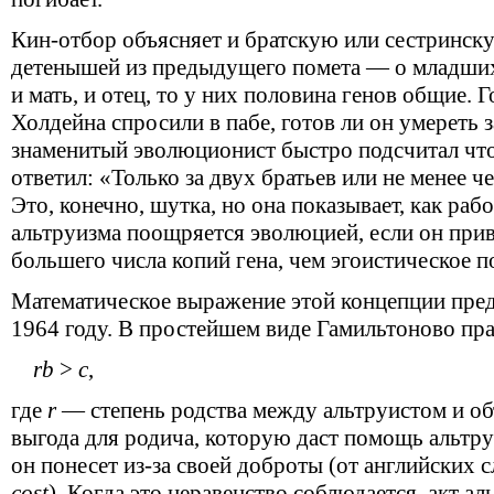
Кин-отбор объясняет и братскую или сестринск
детенышей из предыдущего помета — о младших
и мать, и отец, то у них половина генов общие. Г
Холдейна спросили в пабе, готов ли он умереть з
знаменитый эволюционист быстро подсчитал что
ответил: «Только за двух братьев или не менее ч
Это, конечно, шутка, но она показывает, как рабо
альтруизма поощряется эволюцией, если он при
большего числа копий гена, чем эгоистическое п
Математическое выражение этой концепции пре
1964 году. В простейшем виде Гамильтоново пра
rb
>
c
,
где
r
— степень родства между альтруистом и об
выгода для родича, которую даст помощь альтру
он понесет из-за своей доброты (от английских 
cost
). Когда это неравенство соблюдается, акт а