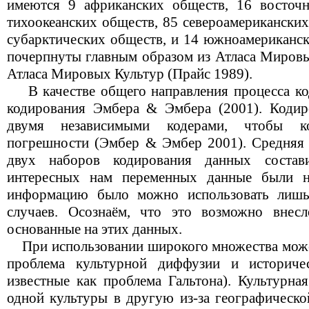
имеются 9 африканских обществ, 16 восточн
тихоокеанских обществ, 85 североамериканских
субарктических обществ, и 14 южноамериканск
почерпнуты главным образом из Атласа Мировы
Атласа Мировых Культур (Прайс 1989).
В качестве общего направления процесса ко
кодирования Эмбера & Эмбера (2001). Кодир
двумя независимыми кодерами, чтобы ко
погрешности (Эмбер & Эмбер 2001). Средняя
двух наборов кодирования данных состав
интересных нам переменных данные были н
информацию было можно использовать лишь
случаев. Осознаём, что это возможно внес
основанные на этих данных.
При использовании широкого множества може
проблема культурной диффузии и историчес
известные как проблема Гальтона). Культурна
одной культуры в другую из-за географическо