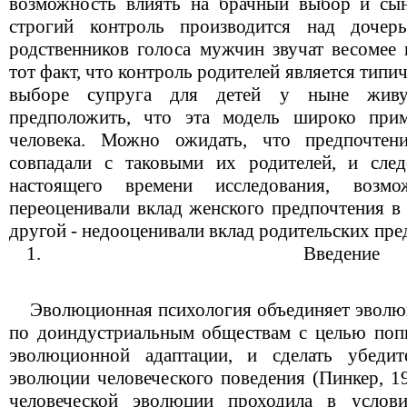
возможность влиять на брачный выбор и сын
строгий контроль производится над доче
родственников голоса мужчин звучат весомее
тот факт, что контроль родителей является тип
выборе супруга для детей у ныне живу
предположить, что эта модель широко при
человека. Можно ожидать, что предпочтен
совпадали с таковыми их родителей, и след
настоящего времени исследования, возм
переоценивали вклад женского предпочтения в 
другой - недооценивали вклад родительских пре
Введение
Эволюционная психология объединяет эволю
по доиндустриальным обществам с целью попы
эволюционной адаптации, и сделать убедит
эволюции человеческого поведения (Пинкер, 19
человеческой эволюции проходила в услов