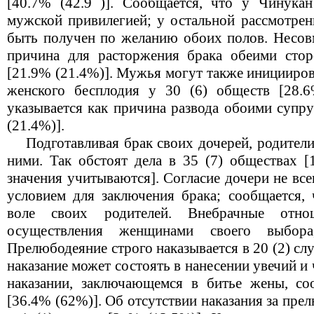
[40.7% (42.9 )]. Сообщается, что у Чинукан
мужской привилегией; у остальной рассмотрен
быть получен по желанию обоих полов. Несовм
причина для расторжения брака обеими стор
[21.9% (21.4%)]. Мужья могут также иницииров
женского бесплодия у 30 (6) обществ [28.6
указывается как причина развода обоими супру
(21.4%)].
Подготавливая брак своих дочерей, родители
ними. Так обстоят дела в 35 (7) обществах 
значения учитываются]. Согласие дочери не вс
условием для заключения брака; сообщается
воле своих родителей. Внебрачные отн
осуществления женщинами своего выбор
Прелюбодеяние строго наказывается в 20 (2) сл
наказание может состоять в нанесении увечий и
наказании, заключающемся в битье жены, со
[36.4% (62%)]. Об отсутствии наказания за пр