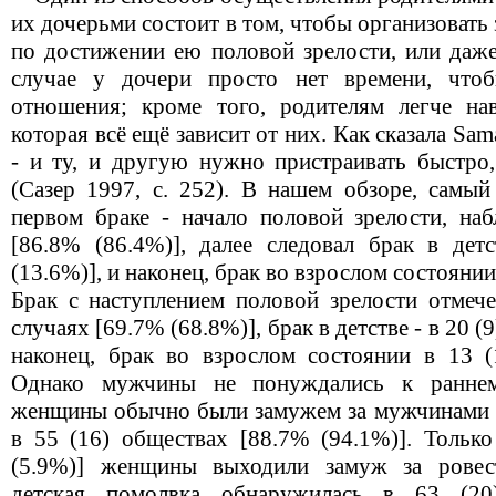
их дочерьми состоит в том, чтобы организовать
по достижении ею половой зрелости, или даже
случае у дочери просто нет времени, чтоб
отношения; кроме того, родителям легче на
которая всё ещё зависит от них. Как сказала Sa
- и ту, и другую нужно пристраивать быстро,
(Сазер 1997, с. 252). В нашем обзоре, самый
первом браке - начало половой зрелости, наб
[86.8% (86.4%)], далее следовал брак в детс
(13.6%)], и наконец, брак во взрослом состоянии 
Брак с наступлением половой зрелости отмече
случаях [69.7% (68.8%)], брак в детстве - в 20 (
наконец, брак во взрослом состоянии в 13 (1
Однако мужчины не понуждались к раннему
женщины обычно были замужем за мужчинами ст
в 55 (16) обществах [88.7% (94.1%)]. Только
(5.9%)] женщины выходили замуж за ровес
детская помолвка обнаружилась в 63 (20