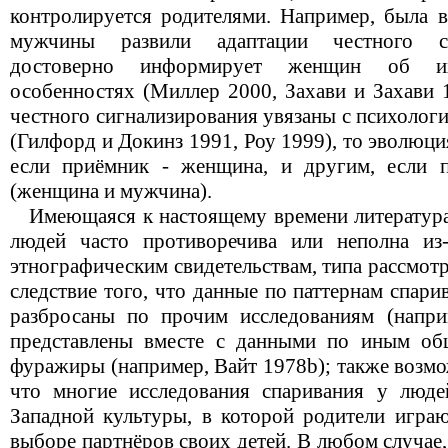
контролируется родителями. Например, была в
мужчины развили адаптации честного си
достоверно информирует женщин об и
особенностях (Миллер 2000, Захави и Захави 
честного сигнализирования увязаны с психолог
(Гилфорд и Докинз 1991, Роу 1999), то эволюц
если приёмник - женщина, и другим, если п
(женщина и мужчина).
Имеющаяся к настоящему времени литература
людей часто противоречива или неполна из-
этнографическим свидетельствам, типа рассмот
следствие того, что данные по паттернам спар
разбросаны по прочим исследованиям (напри
представлены вместе с данными по иным общ
фуражиры (например, Вайт 1978b); также возмож
что многие исследования спаривания у люде
Западной культуры, в которой родители игра
выборе партнёров своих детей. В любом случае