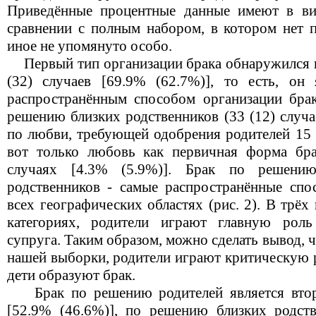
Приведённые процентные данные имеют в ви
сравнении с полным набором, в котором нет 
иное не упомянуто особо.
Первый тип организации брака обнаружился в 
(32) случаев [69.9% (62.7%)], то есть, он
распространённым способом организации брак
решению близких родственников (33 (12) случае
по любви, требующей одобрения родителей 15 (
вот только любовь как первичная форма бра
случаях [4.3% (5.9%)]. Брак по решени
родственников - самые распространённые спо
всех географических областях (рис. 2). В трё
категориях, родители играют главную рол
супруга. Таким образом, можно сделать вывод,
нашей выборки, родители играют критическую р
дети образуют брак.
Брак по решению родителей является втор
[52.9% (46.6%)], по решению близких родств