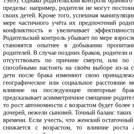
1989). Однако родительский контроль брачного
пределы: например, родители не могут постоян
своих детей. Кроме того, успешная манипуляци
мере частичного учёта их предпочтений родит
конфликтность и увеличивает эффективность
Родительский контроль убывает по мере взросле
становятся опытнее в добывании пропитан
родителей. В случае поздних браков, родители и
отсутствовать по причине смерти, или по
способными настоять на своём выборе из-за с
дети после брака изменяют свою принадлежн
географическое или социальное расстояние м
влияние на последующие повторные бра
предсказывает асимметричное смещение родител
то рост автономности с возрастом будет более
дочерей, нежели сыновей. Точный баланс таких 
времени. Если учесть, что женский остаточны
снижается с возрастом, то влияние роста