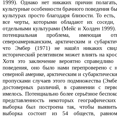
1999). Однако нет никаких причин полагать
культурные особенности брачного поведения бы
культурах просто благодаря близости. То есть
все черты, которыми обладают их соседи,
отдельными культурами (Мейс и Холден 1999).
потенциальная проблема, имеющая о
североамериканским, арктическим и субаркти
что Эмбер (1971) не нашёл никаких свиде
исторический релятивизм может влиять на крос
Хотя это заключение вероятно справедливо 
поведения, оно было нами перепроверено с 
северной америке, арктическим и субарктическ
пропусками случаев этого подмножества (Эмбе
достоверных различий, в сравнении с перв
имелось. Потенциально более серьёзное беспок
представленность некоторых географических
выборка был построена так, чтобы выявить
выборка состоит из 54 обществ, равном