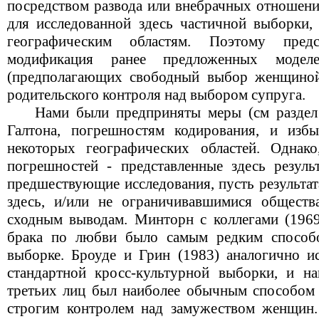
посредством развода или внебрачных отношени
для исследованной здесь частичной выборки, 
географическим областям. Поэтому предст
модификация ранее предложенных модел
(предполагающих свободный выбор женщиной
родительского контроля над выбором супруга.
Нами были предприняты меры (см раздел 
Галтона, погрешностям кодирования, и избы
некоторых географических областей. Однак
погрешностей - представленные здесь резуль
предшествующие исследования, пусть результа
здесь, и/или не ограничивавшимися общест
сходным выводам. Минторн с коллегами (1969
брака по любви было самым редким способ
выборке. Броуде и Грин (1983) аналогично и
стандартной кросс-культурной выборки, и н
третьих лиц был наиболее обычным способом о
строгим контролем над замужеством женщин.