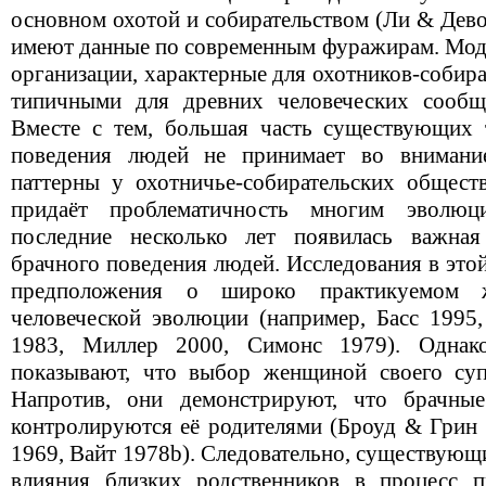
основном охотой и собирательством (Ли & Дево
имеют данные по современным фуражирам. Моде
организации, характерные для охотников-собир
типичными для древних человеческих сообще
Вместе с тем, большая часть существующих 
поведения людей не принимает во внимани
паттерны у охотничье-собирательских общест
придаёт проблематичность многим эволю
последние несколько лет появилась важна
брачного поведения людей. Исследования в это
предположения о широко практикуемом 
человеческой эволюции (например, Басс 1995,
1983, Миллер 2000, Симонс 1979). Однако
показывают, что выбор женщиной своего суп
Напротив, они демонстрируют, что брачны
контролируются её родителями (Броуд & Грин 
1969, Вайт 1978b). Следовательно, существующ
влияния близких родственников в процесс 