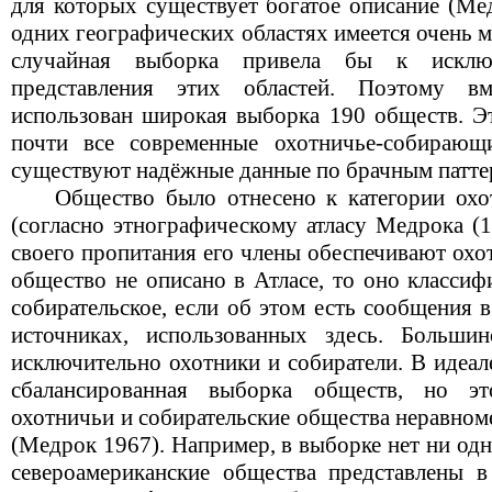
для которых существует богатое описание (Мед
одних географических областях имеется очень 
случайная выборка привела бы к исклю
представления этих областей. Поэтому в
использован широкая выборка 190 обществ. Эт
почти все современные охотничье-собирающ
существуют надёжные данные по брачным патте
Общество было отнесено к категории охотн
(согласно этнографическому атласу Медрока (
своего пропитания его члены обеспечивают охо
общество не описано в Атласе, то оно классиф
собирательское, если об этом есть сообщения 
источниках, использованных здесь. Больши
исключительно охотники и собиратели. В идеал
сбалансированная выборка обществ, но эт
охотничьи и собирательские общества неравном
(Медрок 1967). Например, в выборке нет ни од
североамериканские общества представлены в