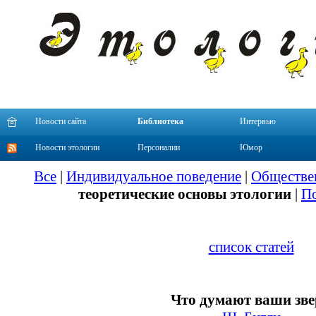
Новости сайта
Библиотека
Интервью
Новости этологии
Персоналии
Юмор
Все
|
Индивидуальное поведение
|
Обществе
теоретические основы этологии
|
По
список статей
Что думают ваши зв