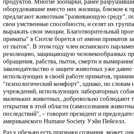
продуктов. Многие зоопарки, ранее разрушивши
оборудовавшие вместо них жилища, близкие к п
предлагают животным "развивающую среду", 
свои умственные способности, и селят их груп
выражать свои эмоции. Благотворительный прое
приматы" в Сиэтле борется от имени приматов за
от пыток". В этом году член испанского парламе
резолюцию, защищающую человекообразных при
обращения, рабства, пыток, смерти и вымирания
законодательство о защите животных уже давно 
использующих в своей работе приматов, приним
"психологический комфорт", однако, по словам 
учреждений, использующих лабораторных собак
маленьких животных, добровольно соблюдают т
открытия в этой области (самосознания животны
последствий", – говорит президент и председате
американского Humane Society Уэйн Пейселл.
Раз у обезьян есть признаки сознания, может, они