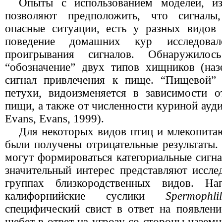
Опыты с использованием моделей, и
позволяют предположить, что сигналы
опасные ситуации, есть у разных видов
поведение домашних кур исследова
проигрывания сигналов. Обнаружилос
“обозначение” двух типов хищников (на
сигнал привлечения к пище. “Пищевой” 
петухи, видоизменяется в зависимости о
пищи, а также от численности куриной ауди
Evans
,
Evans
, 1999).
Для некоторых видов птиц и млекопит
были получены отрицательные результаты.
могут формироваться категориальные сигн
значительный интерес представляют иссле
группах близкородственных видов. Нап
калифорнийские суслики
Spermophlil
специфический свист в ответ на появлени
щебет в ответ на угрозу со стороны назем