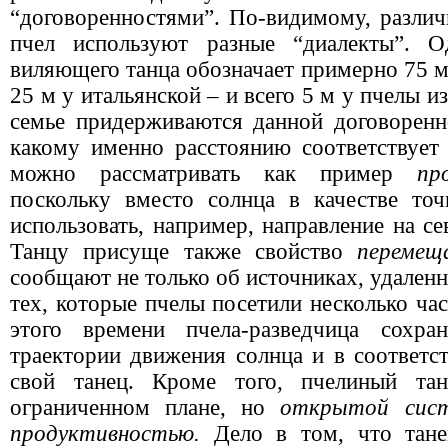
“договоренностями”. По-видимому, различ
пчел используют разные “диалекты”. 
виляющего танца обозначает примерно
75 
25 м
у итальянской – и всего
5 м
у пчелы из
семье придерживаются данной договоренно
какому именно расстоянию соответствует 
можно рассматривать как пример
пр
поскольку вместо солнца в качестве то
использовать, например, направление на се
Танцу присуще также свойство
перемещ
сообщают не только об источниках, удаленн
тех, которые пчелы посетили несколько час
этого времени пчела-разведчица сохра
траектории движения солнца и в соответс
свой танец. Кроме того, пчелиный тан
ограниченном плане, но
открытой сис
продуктивностью.
Дело в том, что тане