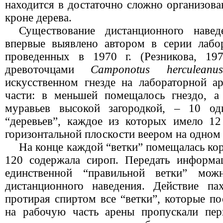
находится в достаточно сложно организова
кроне дерева.
Существование дистанционного наве
впервые выявлено автором в серии лабо
проведенных в
1970 г
. (Резникова, 19
древоточцами
Camponotus herculeanus
искусственном гнезде на лабораторной ар
части: в меньшей помещалось гнездо, а
муравьев высокой загородкой, – 10 од
“деревьев”, каждое из которых имело 12
горизонтальной плоскости веером на одном 
На конце каждой “ветки” помещалась кор
120 содержала сироп. Передать информа
единственной “правильной ветки” мо
дистанционного наведения. Действие па
протирая спиртом все “ветки”, которые п
на рабочую часть арены пропускали пер