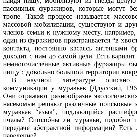
найдя пищу, мобилизуют из гнезда целую
пассивных фуражиров, которые могут бе
тропе. Такой процесс называется массо
массовой мобилизации, существуют и дру
членов семьи к нужному месту, например,
один из фуражиров пристраивается “в хвост
контакта, постоянно касаясь антеннами 
доходит с ним до самой цели. Есть вариан
немногочисленные активные фуражиры бы
пищу с довольно большой территории вокру
В научной литературе описано 
коммуникации у муравьев (Длусский, 1967
Они отражают разнообразие экологических
насекомые решают различные поисковые з
муравьев “язык”, поддающийся расшифр
пчелы? Способны ли муравьи, подобно п
передаче абстрактной информации? Есть
наведение?