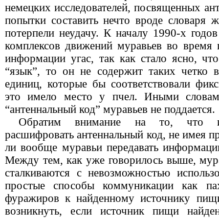
немецких исследователей, посвященных ан
попытки составить нечто вроде словаря ж
потерпели неудачу. К началу 1990-х годо
комплексов движений муравьев во время 
информации угас, так как стало ясно, чт
“язык”, то он не содержит таких четко
единиц, которые бы соответствовали фик
это имело место у пчел. Иными словам
“антеннальный код” муравьев не поддается.
Обратим внимание на то, что ис
расшифровать антеннальный код, не имея пр
ли вообще муравьи передавать информац
Между тем, как уже говорилось выше, мур
сталкиваются с невозможностью использо
простые способы коммуникации как па
фуражиров к найденному источнику пищи
возникнуть, если источник пищи найде