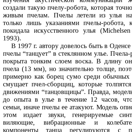
создали такую пчелу-робота, которая точ
живым пчелам. Пчелы летели из улья на
только лишь указаниями пчелы-робота, 
покидала искусственного улья (Michelsen 
1993).
В
1997 г
. автору довелось быть в Оденсе
пчелы “танцует” в стеклянном улье. Пчела-
покрыта тонким слоем воска. В длину он
пчела (
13 мм
), но значительно толще, поэ
примерно как борец сумо среди обычных я
смущает пчел-сборщиц, которые толпятс
движениями “танцовщицы”. Правда, модел
до опыта в улье в течение 12 часов, чт
семьи, иначе пчелы ее атакуют. Модель опи
этом издает звуки, генерируемые синт
виляющие, вибрационные и колебат
компоненты танца регулируются с 