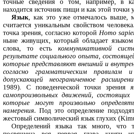
точные сведения о том, например, в ка
находится источник пищи и как этой точки 
Язык
, как это уже отмечалось выше, 
считается уникальным свойством человека
точка зрения, согласно которой
Homo sapie
ныне живущих, который обладает языком
слова, то есть
коммуникативной сист
результате социального опыта, состоящей
которые представляют внешний и внутрен
согласно грамматическим правилам
допускающей неограниченное расшире
1989)
.
С поведенческой точки зрения
я
самопроизвольных движений, состоящих 
которые могут произвольно определя
намерения
. Под это определение подходят
жестовый символический язык глухих (Kimu
Определений языка так много, что 
посвящена вся пеpвая глава книги изв