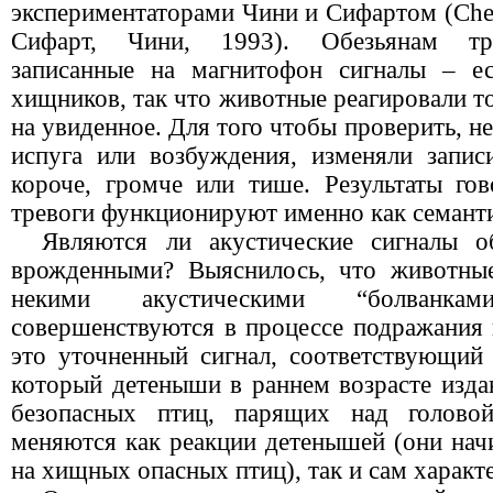
экспериментаторами Чини и Сифартом (
Che
Сифарт, Чини, 1993). Обезьянам тра
записанные на магнитофон сигналы – ес
хищников, так что животные реагировали то
на увиденное. Для того чтобы проверить, н
испуга или возбуждения, изменяли запис
короче, громче или тише. Результаты го
тревоги функционируют именно как семанти
Являются ли акустические сигналы 
врожденными? Выяснилось, что животны
некими акустическими “болванка
совершенствуются в процессе подражания 
это уточненный сигнал, соответствующий 
который детеныши в раннем возрасте изда
безопасных птиц, парящих над головой
меняются как реакции детенышей (они нач
на хищных опасных птиц), так и сам характ