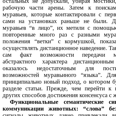
остальных не допускали, убирая мостик
рабочую части арены. Затем к поискам
муравьев, которые контактировали с пер
сами на установках раньше не были. Д
муравьев “в лицо”, их метили с помощь
повторенные много раз с разными мура
положения “ветки” с кормушкой, показ
осуществлять дистанционное наведение. Т
сам факт возможности передачи м
абстрактного характера дистанционны
оказалось недостаточным для пост
возможностей муравьиного “языка”. Дл
принципиально новый подход, о котором б
разделе статьи. Прежде, чем перейти к
других способов достижения консенсуса с
Функциональные семантические си
коммуникации животных: “слова” б
сигналы животных давно привлекали вн