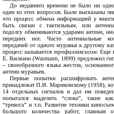
До недавнего времени не было ни одно
один из этих вопросов. Были высказаны л
что процесс обмена информацией у мног
быть связан с тактильным, или антенн
подолгу обмениваются ударами антенн, н
передних ног. Часто антеннальные ко
передачей от одного муравья к другому к
процесс называется
трофаллаксисом
.
Еще 
Е. Васманн (Wasmann, 1899) предложил гип
– своеобpазного языка жестов, основанно
антенн муравьев.
Первые попытки расшифровать анте
принадлежат П.И. Мариковскому (1958), ко
14 отдельных сигналов и дал им поведе
попытался выделить “слова”, такие ка
“тревога” и т.п. Развитие техники киносъ
большого количества работ, главным о