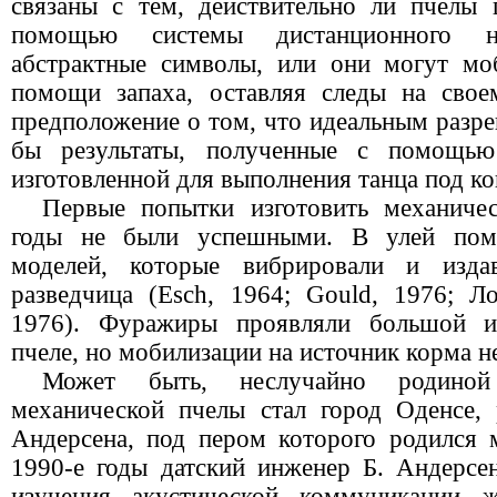
связаны с тем, действительно ли пчелы
помощью системы дистанционного н
абстрактные символы, или они могут мо
помощи запаха, оставляя следы на свое
предположение о том, что идеальным разр
бы результаты, полученные с помощью 
изготовленной для выполнения танца под ко
Первые попытки изготовить механиче
годы не были успешными. В улей пом
моделей, которые вибрировали и издав
разведчица (Esch, 1964; Gould, 1976; Ло
1976). Фуражиры проявляли большой ин
пчеле, но мобилизации на источник корма н
Может быть, неслучайно родиной
механической пчелы стал город Оденсе,
Андерсена, под пером которого родился 
1990-е годы датский инженер Б. Андерсе
изучения акустической коммуникации 