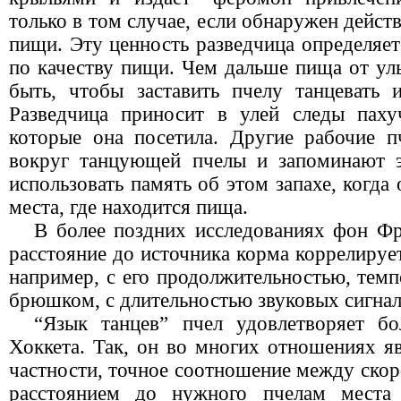
только в том случае, если обнаружен дейст
пищи. Эту ценность разведчица определяет
по качеству пищи. Чем дальше пища от ул
быть, чтобы заставить пчелу танцевать 
Разведчица приносит в улей следы паху
которые она посетила. Другие рабочие 
вокруг танцующей пчелы и запоминают э
использовать память об этом запахе, когда
места, где находится пища.
В более поздних исследованиях фон Ф
расстояние до источника корма коppелиpует
например, с его продолжительностью, тем
брюшком, с длительностью звуковых сигнал
“Язык танцев” пчел удовлетворяет бо
Хоккета. Так, он во многих отношениях я
частности, точное соотношение между ско
расстоянием до нужного пчелам места 