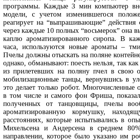
программы. Каждые 3 мин компьютер вно
модели, с учетом изменившегося полож
реагирует на “выпрашивающие” действия
через каждые 10 полных “восьмерок” она вы
каплю ароматизированного сиропа. В ка
часа, используются новые ароматы – тмин
Пчелы должны отыскать на поляне контейне
однако, обманывают: поесть нельзя, так как
из прилетевших на поляну пчел в свою 
мобилизационные танцы, вернувшись в ул
это делает только робот. Многочисленные
в том числе и самого фон Фриша, показал
полученных от танцовщицы, пчелы воо
ароматизированную кормушку, находя
расстояниях, которые испытывались в опы
Михельсена и Андерсена в среднем 80%
направлении, которое было указано им ро