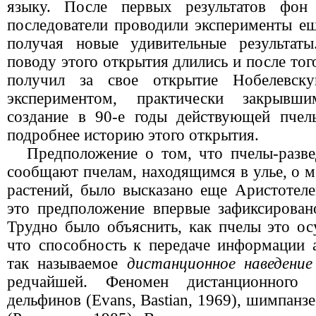
языку. После первых результатов фо
последователи проводили эксперименты ещ
получая новые удивительные результат
поводу этого открытия длились и после тог
получил за свое открытие Нобелевс
экспериментом, практически закрывш
создание в 90-е годы действующей пчел
подробнее историю этого открытия.
Предположение о том, что пчелы-разв
сообщают пчелам, находящимся в улье, о м
растений, было высказано еще Аристотеле
это предположение впервые зафиксиров
Трудно было объяснить, как пчелы это ос
что способность к передаче информации а
так называемое
дистанционное наведение
редчайшей. Феномен дистанционного 
дельфинов (Evans, Bastian, 1969), шимпанзе