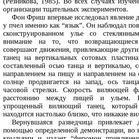
(Резникова, 1985). Во всех случаях изучен
организации тщательных экспериментов.
Фон Фpиш впервые исследовал явление д
у пчел именно как “язык”. Он наблюдал пов
сконструированном улье со стеклянны
внимание на то, что возвращающиеся
совершают движения, привлекающие други
танец на вертикальных сотовых пластина
составленный осью танца и вертикалью, с
направлением на пищу и направлением на 
солнце продвигается на запад, ось танц
часовой стрелки. Скорость виляющей фа
расстоянию между пищей и ульем. 
упрощенный виляющий танец, который
находится настолько близко, что никакие в
Вернувшаяся разведчица привлекает
помощью определенной демонстрации, во 
крыльями и издает “феромон привлечен