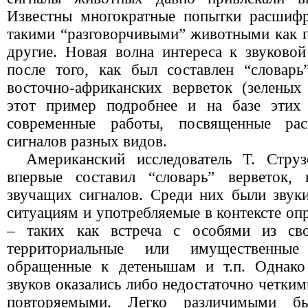
Известны многократные попытки расшифр
такими “разговорчивыми” животными как п
другие. Новая волна интереса к звуково
после того, как был составлен “словарь
восточно-африканских веpветок (зелены
этот пример подробнее и на базе этих
современные работы, посвященные рас
сигналов разных видов.
Американский исследователь Т. Стpузе
впервые составил “словарь” верветок,
звучащих сигналов. Среди них были звук
ситуациям и употребляемые в контексте оп
– таких как встреча с особями из св
территориальные или имущественные
обращенные к детенышам и т.п. Однако
звуков оказались либо недостаточно четким
повторяемыми. Легко различимыми бы