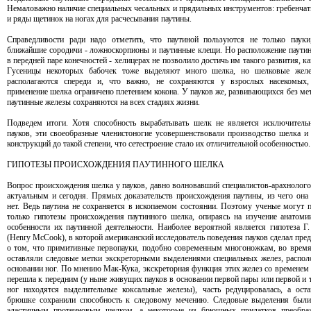
Немаловажно наличие специальных чесальных и прядильных инструментов: гребенчат
и ряды щетинок на ногах для расчесывания паутины.
Справедливости ради надо отметить, что паутиной пользуются не только паук
ближайшие сородичи - ложноскорпионы и паутинные клещи. Но расположение паути
в передней паре конечностей - хелицерах не позволило достичь им такого развития, ка
Гусеницы некоторых бабочек тоже выделяют много шелка, но шелковые жел
располагаются спереди и, что важно, не сохраняются у взрослых насекомых, 
применение шелка ограничено плетением кокона. У пауков же, развивающихся без ме
паутинные железы сохраняются на всех стадиях жизни.
Подведем итоги. Хотя способность вырабатывать шелк не является исключитель
пауков, эти своеобразные членистоногие усовершенствовали производство шелка и
конструкций до такой степени, что сетестроение стало их отличительной особенностью.
ГИПОТЕЗЫ ПРОИСХОЖДЕНИЯ ПАУТИННОГО ШЕЛКА
Вопрос происхождения шелка у пауков, давно волновавший специалистов-арахнологов
актуальным и сегодня. Прямых доказательств происхождения паутины, из чего она 
нет. Ведь паутина не сохраняется в ископаемом состоянии. Поэтому ученые могут 
только гипотезы происхождения паутинного шелка, опираясь на изучение анатоми
особенности их паутинной деятельности. Наиболее вероятной является гипотеза Г
(Henry McCook), в которой американский исследователь поведения пауков сделал пре
о том, что примитивные первопауки, подобно современным многоножкам, во врем
оставляли следовые метки экскреторными выделениями специальных желез, распо
основании ног. По мнению Мак-Кука, экскреторная функция этих желез со временем
перешла к передним (у ныне живущих пауков в основании первой пары или первой и т
ног находятся выделительные коксальные железы), часть редуцировалась, а ост
брюшке сохранили способность к следовому мечению. Следовые выделения были
эластичным протеиновым шелком, а некоторые из брюшных придатков преобраз