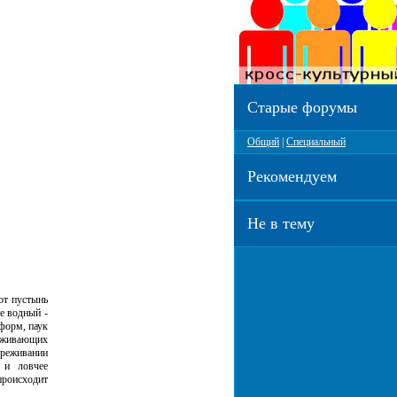
Старые форумы
Общий
|
Специальный
Рекомендуем
Не в тему
от пустынь
е водный -
 форм, паук
ерживающих
реживании
 и ловчее
происходит