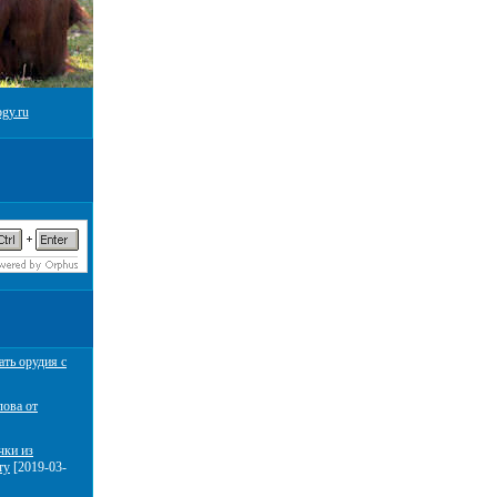
gy.ru
ать орудия с
лова от
чки из
ту
[2019-03-