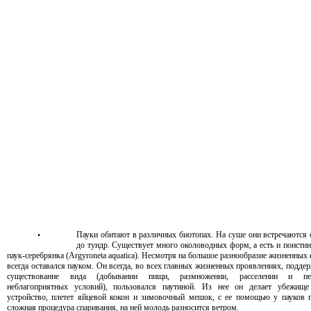
Пауки обитают в различных биотопах. На суше они встречаются 
до тундр. Существует много околоводных форм, а есть и поистин
паук-серебрянка (Argyroneta aquatica). Несмотря на большое разнообразие жизненных
всегда оставался пауком. Он всегда, во всех главных жизненных проявлениях, подд
существование вида (добывании пищи, размножении, расселении и пе
неблагоприятных условий), пользовался паутиной. Из нее он делает убежище
устройство, плетет яйцевой кокон и зимовочный мешок, с ее помощью у пауков 
сложная процедура спаривания, на ней молодь разносится ветром.