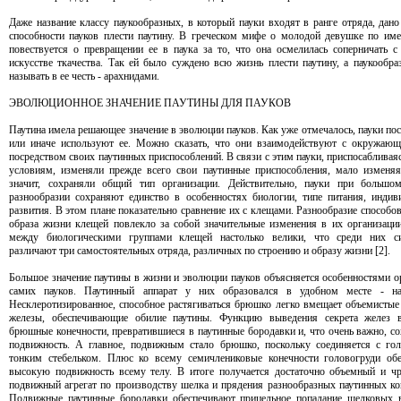
Даже название классу паукообразных, в который пауки входят в ранге отряда, дано
способности пауков плести паутину. В греческом мифе о молодой девушке по им
повествуется о превращении ее в паука за то, что она осмелилась соперничать с
искусстве ткачества. Так ей было суждено всю жизнь плести паутину, а паукообра
называть в ее честь - арахнидами.
ЭВОЛЮЦИОННОЕ ЗНАЧЕНИЕ ПАУТИНЫ ДЛЯ ПАУКОВ
Паутина имела решающее значение в эволюции пауков. Как уже отмечалось, пауки пос
или иначе используют ее. Можно сказать, что они взаимодействуют с окружаю
посредством своих паутинных приспособлений. В связи с этим пауки, приспосабливая
условиям, изменяли прежде всего свои паутинные приспособления, мало изменяя
значит, сохраняли общий тип организации. Действительно, пауки при большо
разнообразии сохраняют единство в особенностях биологии, типе питания, индив
развития. В этом плане показательно сравнение их с клещами. Разнообразие способов
образа жизни клещей повлекло за собой значительные изменения в их организаци
между биологическими группами клещей настолько велики, что среди них си
различают три самостоятельных отряда, различных по строению и образу жизни [2].
Большое значение паутины в жизни и эволюции пауков объясняется особенностями о
самих пауков. Паутинный аппарат у них образовался в удобном месте - н
Несклеротизированное, способное растягиваться брюшко легко вмещает объемистые
железы, обеспечивающие обилие паутины. Функцию выведения секрета желез 
брюшные конечности, превратившиеся в паутинные бородавки и, что очень важно, с
подвижность. А главное, подвижным стало брюшко, поскольку соединяется с го
тонким стебельком. Плюс ко всему семичлениковые конечности головогруди об
высокую подвижность всему телу. В итоге получается достаточно объемный и ч
подвижный агрегат по производству шелка и прядения разнообразных паутинных ко
Подвижные паутинные бородавки обеспечивают прицельное попадание шелковых 