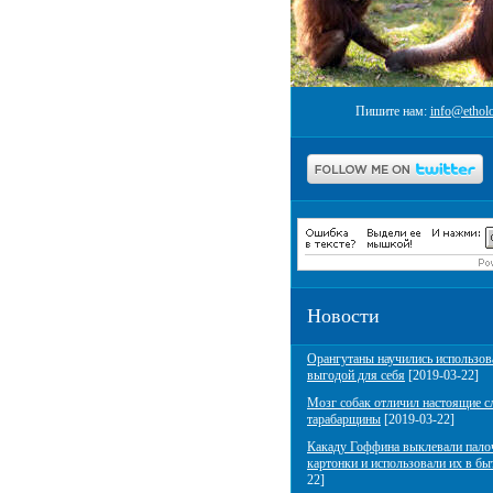
Пишите нам:
info@etholo
Новости
Орангутаны научились использов
выгодой для себя
[2019-03-22]
Мозг собак отличил настоящие с
тарабарщины
[2019-03-22]
Какаду Гоффина выклевали пало
картонки и использовали их в бы
22]