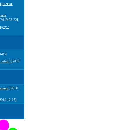
 крючков
мцам
[2019-03-22]
ругу о
5-03]
 собак?
[2018-
повым
[2019-
2018-12-15]