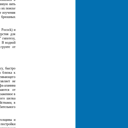
инную нить
 их поиске
е изучения
в брюшных
 Pocock) и
ерстия для
 гипотезу,
. В водной
 грунте от
су, быстро
а близка к
еивающего
авляет не
фа-аланина
чаются от
раженное в
ного шелка
йствами, в
бительного
толщины и
постройки