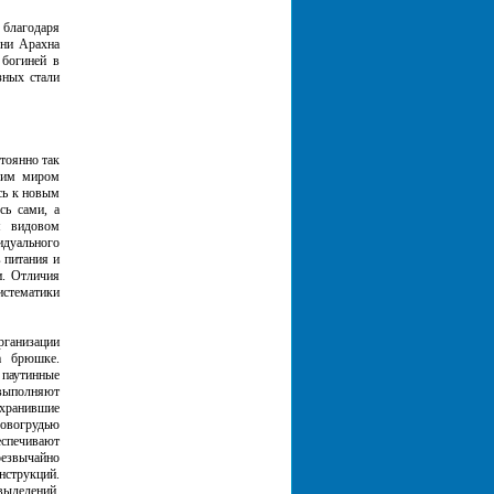
 благодаря
ени Арахна
 богиней в
зных стали
тоянно так
щим миром
сь к новым
сь сами, а
м видовом
идуального
 питания и
и. Отличия
стематики
рганизации
а брюшке.
 паутинные
выполняют
охранившие
ловогрудью
еспечивают
резвычайно
нструкций.
выделений.