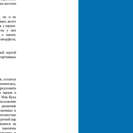
ые коготки
и, но и их
нных желез
к у пауков.
езы у них
а значит,
таморфоза,
ной чертой
 паутинных
, остается
появилась,
предложить
и пауков и
. Мак-Кука
дположение
я движения
ложенных в
 полностью
ретьей пар
авшиеся на
 заменены
овались в