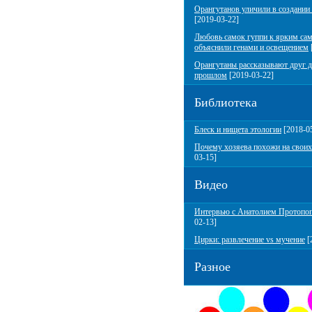
Орангутанов уличили в создании
[2019-03-22]
Любовь самок гуппи к ярким са
объяснили генами и освещением
Орангутаны рассказывают друг д
прошлом
[2019-03-22]
Библиотека
Блеск и нищета этологии
[2018-0
Почему хозяева похожи на своих
03-15]
Видео
Интервью с Анатолием Протопо
02-13]
Цирки: развлечение vs мучение
[
Разное