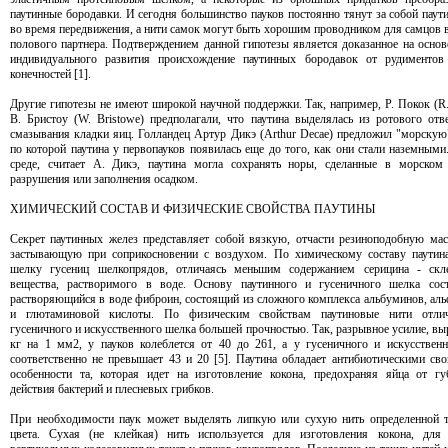
паутинные бородавки. И сегодня большинство пауков постоянно тянут за собой паут
во время передвижения, а нити самок могут быть хорошим проводником для самцов в
полового партнера. Подтверждением данной гипотезы является доказанное на основ
индивидуального развития происхождение паутинных бородавок от рудименто
конечностей [1].
Другие гипотезы не имеют широкой научной поддержки. Так, например, Р. Покок (R.
В. Бристоу (W. Bristowe) предполагали, что паутина выделялась из ротового отв
смазывания кладки яиц. Голландец Артур Дикэ (Arthur Decae) предложил "морскую"
по которой паутина у первопауков появилась еще до того, как они стали наземными
среде, считает А. Дикэ, паутина могла сохранять норы, сделанные в морском
разрушения или заполнения осадком.
ХИМИЧЕСКИЙ СОСТАВ И ФИЗИЧЕСКИЕ СВОЙСТВА ПАУТИНЫ
Секрет паутинных желез представляет собой вязкую, отчасти резиноподобную мас
застывающую при соприкосновении с воздухом. По химическому составу паутин
шелку гусениц шелкопрядов, отличаясь меньшим содержанием серицина - скл
вещества, растворимого в воде. Основу паутинного и гусеничного шелка сост
растворяющийся в воде фиброин, состоящий из сложного комплекса альбуминов, аль
и глютаминовой кислоты. По физическим свойствам паутиновые нити отли
гусеничного и искусственного шелка большей прочностью. Так, разрывное усилие, вы
кг на 1 мм2, у пауков колеблется от 40 до 261, а у гусеничного и искусствен
соответственно не превышает 43 и 20 [5]. Паутина обладает антибиотическими сво
особенности та, которая идет на изготовление кокона, предохраняя яйца от гу
действия бактерий и плесневых грибков.
При необходимости паук может выделять липкую или сухую нить определенной 
цвета. Сухая (не клейкая) нить используется для изготовления кокона, для 