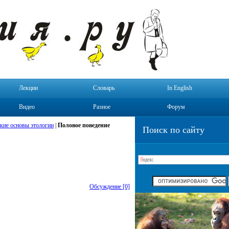
Лекции
Словарь
In English
Видео
Разное
Форум
кие основы этологии
|
Половое поведение
Поиск по сайту
Обсуждение [0]