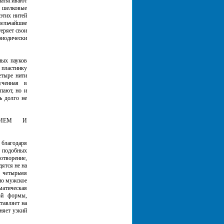
натягивают
е шелковые
этих нитей
мельчайшие
еряет свои
риодически
ных пауков
 пластинку
етыре нити
ученная в
пают, но и
ь долго не
НИЕМ И
 благодаря
и подобных
отворение,
ятся не на
с четырьмя
но мужское
матическая
ой формы,
тавляет на
няет узкий