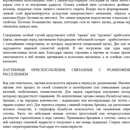
вертикальных колесовидных тенет у пауков-кругопрядов. Последние из таких нитей 
каркас сети и ее внутренние радиусы. Основу клейкой нити составляют двойны
волокна, покрытые слоем липкого слизистого секрета. Вскоре после формирования 
липкий слой фрагментируется вследствие поверхностного натяжения, образуя 
капельки (будто бусинки на ниточке). Это липкое покрытие недолговечно и высыхая т
свойства. Поэтому большинство пауков, плетущих сети из такого шелка, должны пе
обновлять липкую нить.
Совершенно особый случай представляет собой "пряжа" или "кружево" крибеллят
(пауки, имеющие перед паутинными бородавками небольшой склерит - крибеллятную
с тончайшими отверстиями, из которых выделяется специальный шелк). Две или ч
окружаются широкой слизистой муфтой. В нее погружена еще одна закр
многочисленные петли нить. Благодаря такому строению к паутине не только прили
запутываются в ней своими щетинками и волосками насекомые, а ее клейкая слиз
высыхает.
ПАУТИННЫЕ ПРИСПОСОБЛЕНИЯ, СВЯЗАННЫЕ С РАЗМНОЖЕ
РАССЕЛЕНИЕМ
Как уже отмечалось, паутина используется пауками в период их размножения. Именно
паутине этот процесс по своей сложности и своеобразию стал уникальным сред
явлений, свойственных членистоногим. Для пауков характерно внутреннее оплод
которому предшествует спаривание. Но копулятивные органы самцов (бульбусы) наход
брюшке, а на передних конечностях - педипальпах или ногощупальцах (не путать 
парами ходных ног). Для переноса спермы с нижней стороны брюшка, где расположе
половое отверстие, в спермофор бульбусов используется так называемая спер
сеточка. Часто это небольшая нежная сеточка треугольной или четырехугольн
растянутая горизонтально в виде гамачка. Прижимаясь брюшком к сеточке, самец ос
ней капельку семенной жидкости и погружает в нее концы педипальп. Сперма запол
канал спермохранилища благодаря его капиллярности.