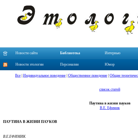
Новости сайта
Библиотека
Интервью
Новости этологии
Персоналии
Юмор
Все
|
Индивидуальное поведение
|
Общественное поведение
|
Общие теоретичес
список статей
Паутина в жизни пауков
В.Е. Ефимик
ПАУТИНА В ЖИЗНИ ПАУКОВ
В.Е.ЕФИМИК