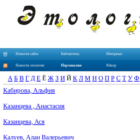
Новости сайта
Библиотека
Интервью
Новости этологии
Персоналии
Юмор
А
Б
В
Г
Д
Е
Ё
Ж
З
И
Й
К
Л
М
Н
О
П
Р
С
Т
У
Ф
Кабирова, Альфия
Казанцева , Анастасия
Казанцева, Ася
Калуев, Алан Валерьевич