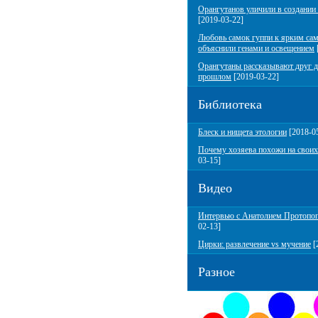
Орангутанов уличили в создании
[2019-03-22]
Любовь самок гуппи к ярким са
объяснили генами и освещением
Орангутаны рассказывают друг д
прошлом
[2019-03-22]
Библиотека
Блеск и нищета этологии
[2018-0
Почему хозяева похожи на своих
03-15]
Видео
Интервью с Анатолием Протопо
02-13]
Цирки: развлечение vs мучение
[
Разное