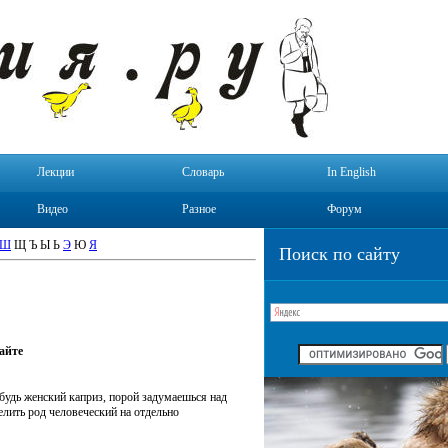
Лекции
Словарь
In English
Видео
Разное
Форум
Ш
Щ Ъ Ы Ь
Э
Ю
Я
Поиск по сайту
айте
удь женский каприз, порой задумаешься над
елить род человеческий на отдельно