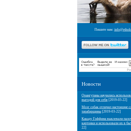
Пишите нам:
info@etholo
Новости
Орангутаны научились использов
выгодой для себя
[2019-03-22]
Мозг собак отличил настоящие с
тарабарщины
[2019-03-22]
Какаду Гоффина выклевали пало
картонки и использовали их в бы
22]