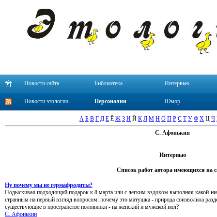
Новости сайта
Библиотека
Интервью
Новости этологии
Персоналии
Юмор
А
Б
В
Г
Д
Е
Ё
Ж
З
И
Й
К
Л
М
Н
О
П
Р
С
Т
У
Ф
Х
Ц
Ч
С. Афонькин
Интервью
Список работ автора имеющихся на с
Ну почему мы не гермафродиты?
Подыскивая подходящий подарок к 8 марта или с легким вздохом выполняя какой-ниб
странным на первый взгляд вопросом: почему это матушка - природа соизволила разд
существующие в пространстве половинки - на женский и мужской пол?
С. Афонькин