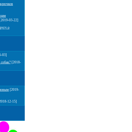
 крючков
мцам
[2019-03-22]
ругу о
5-03]
 собак?
[2018-
повым
[2019-
2018-12-15]