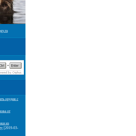
gy.ru
ать орудия с
лова от
чки из
ту
[2019-03-