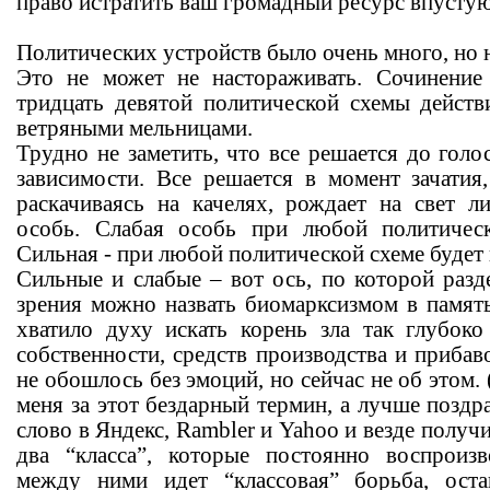
право истратить ваш громадный ресурс впусту
Политических устройств было очень много, но н
Это не может не настораживать. Сочинение 
тридцать девятой политической схемы действ
ветряными мельницами.
Трудно не заметить, что все решается до голо
зависимости. Все решается в момент зачатия
раскачиваясь на качелях, рождает на свет 
особь. Слабая особь при любой политическ
Сильная - при любой политической схеме будет 
Сильные и слабые – вот ось, по которой разд
зрения можно назвать биомарксизмом в память
хватило духу искать корень зла так глубоко
собственности, средств производства и прибав
не обошлось без эмоций, но сейчас не об этом. 
меня за этот бездарный термин, а лучше поздра
слово в Яндекс, Rambler и Yahoo и везде получи
два “класса”, которые постоянно воспроиз
между ними идет “классовая” борьба, оста