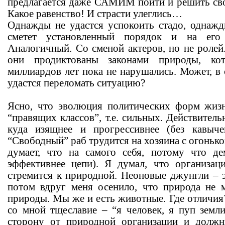
предлагается даже САМИМ пойти и решить сво
Какое равенство! И страсти улеглись…
Однажды не удастся успокоить стадо, однаж
сметет установленный порядок и на его 
Аналогичный. Со сменой актеров, но не ролей.
они продиктованы законами природы, кот
миллиардов лет пока не нарушались. Может, в 
удастся переломать ситуацию?
Ясно, что эволюция политических форм жизн
“правящих классов”, т.е. сильных. Действитель
куда изящнее и прогрессивнее (без кавыче
“Свободный” раб трудится на хозяина с огоньком
думает, что на самого себя, потому что дем
эффективнее цепи). Я думал, что организац
стремится к природной. Неоновые джунгли – 
потом вдруг меня осенило, что природа не 
природы. Мы же и есть животные. Где отличия
со мной тщеславие – “я человек, я пуп земл
сторону от природной организации и долж