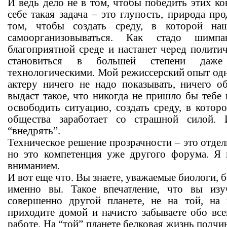
И ведь дело не в том, чтобы победить этих к
себе такая задача – это глупость, природа про
том, чтобы создать среду, в которой н
самоорганизовываться. Как стадо шимпа
благоприятной среде и настанет черед полити
становиться в большей степени даже
технологическими. Мой режиссерский опыт одн
актеру ничего не надо показывать, ничего о
выдаст такое, что никогда не пришло бы тебе
освободить ситуацию, создать среду, в котор
общества заработает со страшной силой.
“внедрять”.
Техническое решение прозрачности – это отдель
но это компетенция уже другого форума. Я 
вниманием.
И вот еще что. Вы знаете, уважаемые биологи, 
именно вы. Такое впечатление, что вы из
совершенно другой планете, не на той, на
приходите домой и начисто забываете обо все
работе. На “той” планете белковая жизнь подчин