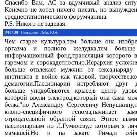
Спасибо Вам, АС за вдумчивый анализ сит
Конечно не хотел ничего писать, но вынужде
среднестатистического форумчанина.
P.S. Никого не задевая.
[#10710]
Псевдоним: Лабас Ю.А.
Чем старее культура,тем больше она изобре
оргазма и полного желудка,тем больше 
информационный фонд,трансляция которого в
гаремом и сорокадетностью.Иерархия усложня
больше отвлекает мужчин от секса,наряду
инстинкта в войне как таковой, творчестве,к
демагогии.Пассионарии истребляют друг д
больше уподобляются крысе,в центр удово
которой ввели электрод,который она сама мо
белка"по Александру Сергеевичу Непушкину,т.
клоно-специфичного генома,начинает з
отрицательной обратной связи. Этнос вымир
пассионарным по Л.Гумилеву,с которым я лич
мамашей.Но и на закате Рима,и сейч