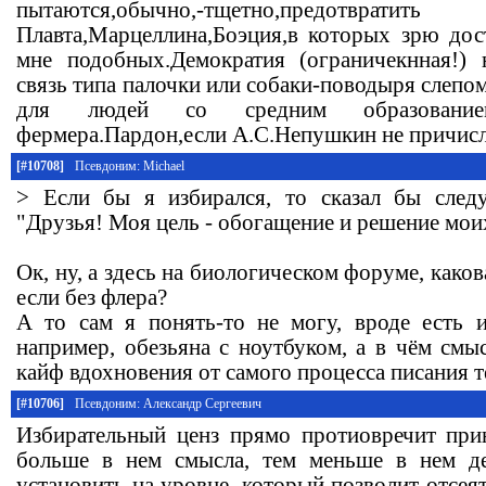
пытаются,обычно,-тщетно,предотвра
Плавта,Марцеллина,Боэция,в которых зрю до
мне подобных.Демократия (ограничекнная!)
связь типа палочки или собаки-поводыря слеп
для людей со средним образованием
фермера.Пардон,если А.С.Непушкин не причисля
[#10708]
Псевдоним: Michael
> Если бы я избирался, то сказал бы след
"Друзья! Моя цель - обогащение и решение мои
Ок, ну, а здесь на биологическом форуме, како
если без флера?
А то сам я понять-то не могу, вроде есть 
например, обезьяна с ноутбуком, а в чём смысл
кайф вдохновения от самого процесса писания т
[#10706]
Псевдоним: Александр Сергеевич
Избирательный ценз прямо протиовречит при
больше в нем смысла, тем меньше в нем де
установить на уровне, который позволит отсе