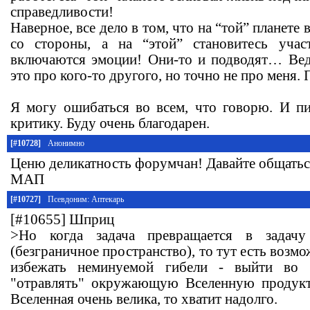
справедливости!
Наверное, все дело в том, что на “той” планете
со стороны, а на “этой” становитесь участ
включаются эмоции! Они-то и подводят… Вед
это про кого-то другого, но точно не про меня. 
Я могу ошибаться во всем, что говорю. И п
критику. Буду очень благодарен.
[#10728]
Анонимно
Ценю деликатность форумчан! Давайте общатьс
МАП
[#10727]
Псевдоним: Аптекарь
[#10655] Шприц
>Но когда задача превращается в задачу
(безграничное пространство), то тут есть возм
избежать неминуемой гибели - выйти во 
"отравлять" окружающую Вселенную продукт
Вселенная очень велика, то хватит надолго.