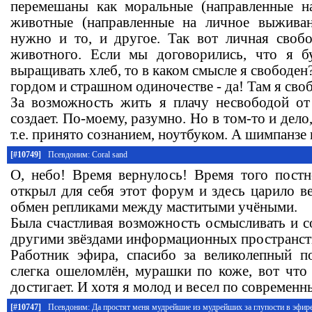
перемешаны как моральные (направленные на
животные (направленные на личное выживан
нужно и то, и другое. Так вот личная свобод
животного. Если мы договорились, что я б
выращивать хлеб, то в каком смысле я свободен?
гордом и страшном одиночестве - да! Там я своб
За возможность жить я плачу несвободой от
создает. По-моему, разумно. Но в том-то и дело
т.е. принято сознанием, ноутбуком. А шимпанзе 
[#10749]
Псевдоним: Coral sand
О, небо! Время вернулось! Время того постно
открыл для себя этот форум и здесь царило в
обмен репликами между маститыми учёными.
Была счастливая возможность осмысливать и с
другими звёздами информационных пространст
Работник эфира, спасибо за великолепный п
слегка ошеломлён, мурашки по коже, вот что 
достигает. И хотя я молод и весел по современн
[#10747]
Псевдоним: Да простят меня мудрейшие из мудрейших за глупости в эфир