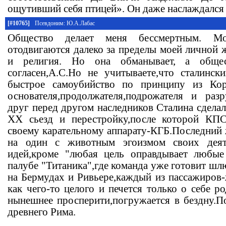
ощутивший себя птицей». Он даже наслаждался 
[#10765]
Псевдоним: Ю.А.Лабас
Общество делает меня бессмертным. М
отодвигаются далеко за пределы моей личной 
и религия. Но она обманывает, а обще
согласен,А.С.Но не учитываете,что сталинс
быстрое самоубийство по принципу из Кор
основателя,продолжателя,подрожателя и раз
друг перед другом наследников Сталина сдела
ХХ сьезд и перестройку,после которой КПС
своему карательному аппарату-КГБ.Последний 
на один с животным эгоизмом своих деят
идей,кроме "любая цель оправдывает любые 
палубе "Титаника",где команда уже готовит ш
на Бермудах и Ривьере,каждый из пассажиров
как чего-то целого и печется только о себе р
нынешнее просперити,погружается в бездну.П
древнего Рима.