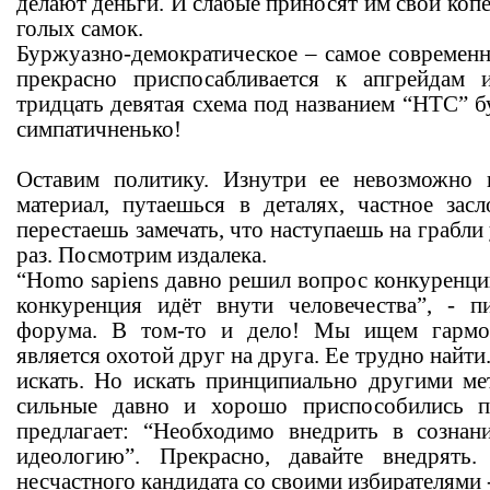
делают деньги. И слабые приносят им свои коп
голых самок.
Буржуазно-демократическое – самое современн
прекрасно приспосабливается к апгрейдам
тридцать девятая схема под названием “НТС” б
симпатичненько!
Оставим политику. Изнутри ее невозможно
материал, путаешься в деталях, частное за
перестаешь замечать, что наступаешь на грабли
раз. Посмотрим издалека.
“Homo sapiens давно решил вопрос конкуренци
конкуренция идёт внути человечества”, - 
форума. В том-то и дело! Мы ищем гармо
является охотой друг на друга. Ее трудно найт
искать. Но искать принципиально другими ме
сильные давно и хорошо приспособились п
предлагает: “Необходимо внедрить в созн
идеологию”. Прекрасно, давайте внедрять
несчастного кандидата со своими избирателями 