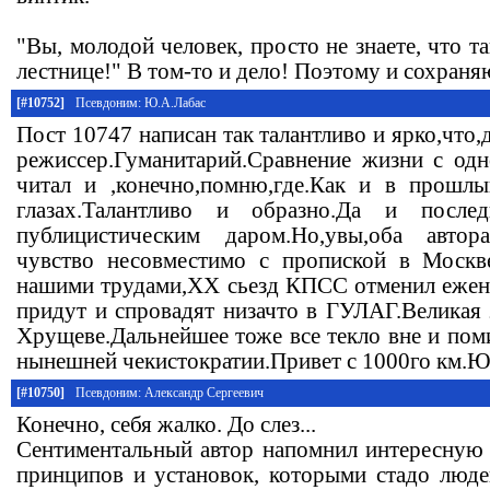
"Вы, молодой человек, просто не знаете, что т
лестнице!" В том-то и дело! Поэтому и сохраня
[#10752]
Псевдоним: Ю.А.Лабас
Пост 10747 написан так талантливо и ярко,что,
режиссер.Гуманитарий.Сравнение жизни с од
читал и ,конечно,помню,где.Как и в прошлы
глазах.Талантливо и образно.Да и послед
публицистическим даром.Но,увы,оба автор
чувство несовместимо с пропиской в Москве
нашими трудами,ХХ сьезд КПСС отменил ежен
придут и спровадят низачто в ГУЛАГ.Великая 
Хрущеве.Дальнейшее тоже все текло вне и пом
нынешней чекистократии.Привет с 1000го км.Ю
[#10750]
Псевдоним: Александр Сергеевич
Конечно, себя жалко. До слез...
Сентиментальный автор напомнил интересную 
принципов и установок, которыми стадо люде