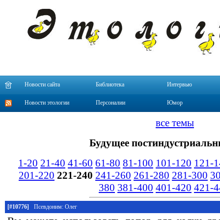
Новости сайта
Библиотека
Интервью
Новости этологии
Персоналии
Юмор
все темы
Будущее постиндустриальн
1-20
21-40
41-60
61-80
81-100
101-120
121-1
201-220
221-240
241-260
261-280
281-300
3
380
381-400
401-420
421-4
[#10776]
Псевдоним: Олег