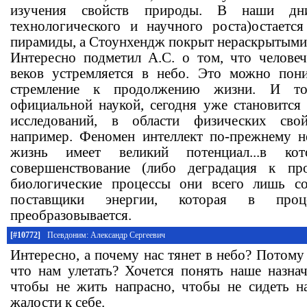
изучения свойств природы. В наши дни
технологического и научного роста)остаетс
пирамиды, а Стоунхендж покрыт нераскрытыми 
Интересно подметил А.С. о том, что челове
веков устремляется в небо. Это можно пони
стремление к продолжению жизни. И то
официальной наукой, сегодня уже становитс
исследований, в области физических свой
например. Феномен интеллект по-прежнему не
жизнь имеет великий потенциал...в ко
совершенствование (либо деградация к пр
биологические процессы они всего лишь с
поставщики энергии, которая в проц
преобразовывается.
[#10772]
Псевдоним: Александр Сергеевич
Интересно, а почему нас тянет в небо? Потому
что нам улетать? Хочется понять наше назнач
чтобы не жить напрасно, чтобы не сидеть н
жалости к себе.