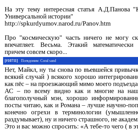
На эту тему интересная статья А.Д.Панова "
Универсальной истории"
http://spkurdyumov.narod.ru/Panov.htm
Про "космическую" часть ничего не могу ска
впечатляет. Весьма. Этакий математически
причем совсем скоро...
[#10711]
Псевдоним: Coral sand
Нет, Майкл, ну ты снова по въевшейся привычк
всякий случай ) всякого хорошо интегрирован
как пёс – на проезжающий мимо моего подъезд
АС – по всему видно как и многие на наш
благополучный мэн, хорошо информированны
посты читаю, как и Романа – лучше научно-попу
конечно огрехи в терминологии (умышленно
раздумывает), ну и ничего страшного, не академ
Это и вас можно спросить: «А тебе-то чего ( в эт