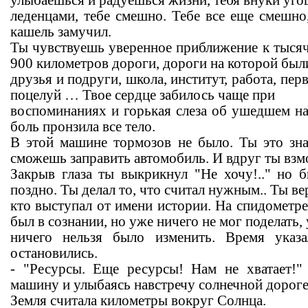
леденцами, тебе смешно. Тебе все еще смешно
кашель замучил.
Ты чувствуешь уверенное приближение к тысяч
900 километров дороги, дороги на которой был
друзья и подруги, школа, институт, работа, пер
поцелуй … Твое сердце забилось чаще при
воспоминаниях и горькая слеза об ушедшем нав
боль пронзила все тело.
В этой машине тормозов не было. Ты это зна
сможешь заправить автомобиль. И вдруг ты взм
Закрыв глаза ты выкрикнул "Не хочу!.." но
поздно. Ты делал то, что считал нужным.. Ты ве
кто выступал от имени истории. На спидометр
был в сознании, но уже ничего не мог поделать,
ничего нельзя было изменить. Время указ
остановились.
- "Ресурсы. Еще ресурсы! Нам не хватает!"
машину и улыбаясь навстречу солнечной дороге
Земля считала километры вокруг Солнца.