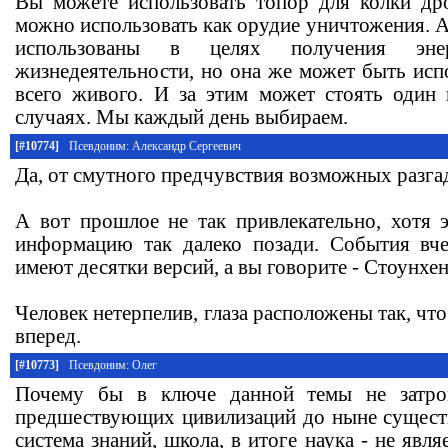
Вы можете использовать топор для колки др
можно использовать как орудие уничтожения. 
использованы в целях получения эне
жизнедеятельности, но она же может быть исп
всего живого. И за этим может стоять один
случаях. Мы каждый день выбираем.
[#10774]
Псевдоним: Александр Сергеевич
Да, от смутного предчувствия возможных разгад
А вот прошлое не так привлекательно, хотя 
информацию так далеко позади. События вче
имеют десятки версий, а вы говорите - Стоунхен
Человек нетерпелив, глаза расположены так, чт
вперед.
[#10773]
Псевдоним: Олег
Почему бы в ключе данной темы не затро
предшествующих цивилизаций до ныне сущест
система знаний, школа, в итоге наука - не явл