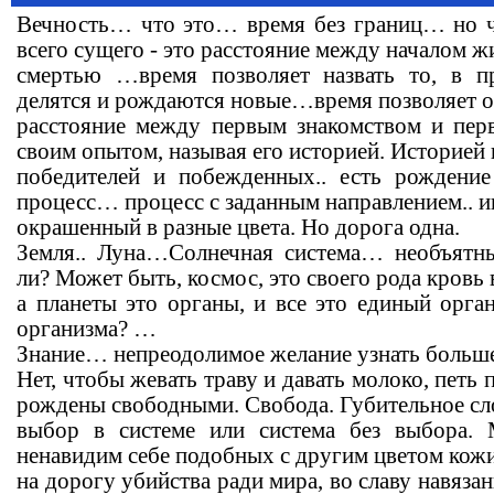
Вечность… что это… время без границ… но чт
всего сущего - это расстояние между началом ж
смертью …время позволяет назвать то, в пр
делятся и рождаются новые…время позволяет 
расстояние между первым знакомством и пер
своим опытом, называя его историей. Историей 
победителей и побежденных.. есть рождени
процесс… процесс с заданным направлением.. и
окрашенный в разные цвета. Но дорога одна.
Земля.. Луна…Солнечная система… необъят
ли? Может быть, космос, это своего рода кровь 
а планеты это органы, и все это единый орган
организма? …
Знание… непреодолимое желание узнать больш
Нет, чтобы жевать траву и давать молоко, петь 
рождены свободными. Свобода. Губительное с
выбор в системе или система без выбора.
ненавидим себе подобных с другим цветом кож
на дорогу убийства ради мира, во славу навяза