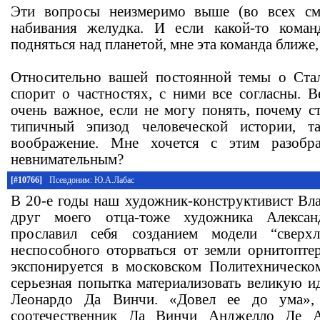
Эти вопросы неизмеримо выше (во всех см
набивания желудка. И если какой-то кома
подняться над планетой, мне эта команда ближе,
Относительно вашей постоянной темы о Стал
спорит о частностях, с ними все согласны. В
очень важное, если не могу понять, почему с
типичный эпизод человеческой истории, т
воображение. Мне хочется с этим разобра
невнимательным?
[#10766]
Псевдоним: Ю.А.Лабас
В 20-е годы наш художник-конструктивист Вл
друг моего отца-тоже художника Алексан
прославил себя созданием модели “сверхл
неспособного оторваться от земли орнитоптер
экспонируется в московском Политехническо
серьезная попытка материализовать великую и
Леонардо Да Винчи. «Довел ее до ума», 
соотечественник Да Винчи Анджелло Де А