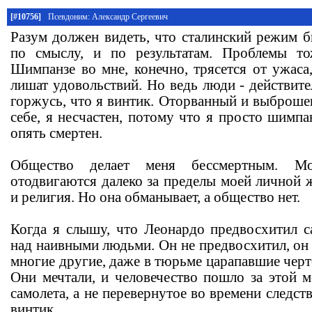
[#10756]
Псевдоним: Александр Сергеевич
Разум должен видеть, что сталинский режим 
по смыслу, и по результатам. Проблемы то
Шимпанзе во мне, конечно, трясется от ужаса,
лишат удовольствий. Но ведь люди - действите
горжусь, что я винтик. Оторванный и выброше
себе, я несчастен, потому что я просто шимпан
опять смертен.
Общество делает меня бессмертным. М
отодвигаются далеко за пределы моей личной 
и религия. Но она обманывает, а общество нет.
Когда я слышу, что Леонардо предвосхитил с
над наивными людьми. Он не предвосхитил, он 
многие другие, даже в тюрьме царапавшие черт
Они мечтали, и человечество пошло за этой м
самолета, а не перевернутое во времени следств
винтик.