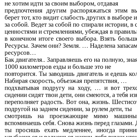
не хотим идти за своим выбором, отдавая
предпочтения другим распоряжаться этим в
берет тот, кто видит слабость других в выборе и
за собой. Ведет за собой по спирали истории, 
ценностями и стремлениями, убеждая в правил
в конечном итоге своего выбора. Взять больше
Ресурсы. Зачем они? Земля. … Наделена запаса
ресурсов…
Бак двигателя.. Заправляешь его на полную, зна
1000 километров езды и больше это не
повторится. Ты заводишь двигатель и едешь ко
Набирая скорость, объезжая препятствия, …
подхватывая подругу на ходу, … и вот трех
сидении сидят твои дети, они смеются, а тебя и
переполняет радость. Вот она, жизнь. Шестис
подругой на заднем сидении, за рулем дети, ты
смотришь на проезжающие мимо машин
вспоминаешь себя. Снова жизнь перед глазами.
ты просишь ехать медленнее, иногда прини
улыбаешься и радуешься жизни, тебя внуки уг