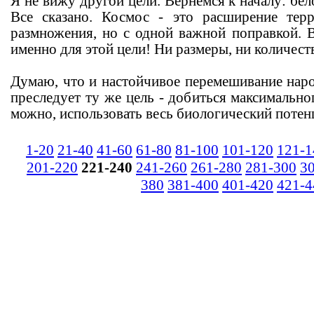
Я не вижу другой цели. Вернемся к началу: бел
Все сказано. Космос - это расширение тер
размножения, но с одной важной поправкой. В
именно для этой цели! Ни размеры, ни количест
Думаю, что и настойчивое перемешивание наро
преследует ту же цель - добиться максимальног
можно, использовать весь биологический потен
1-20
21-40
41-60
61-80
81-100
101-120
121-1
201-220
221-240
241-260
261-280
281-300
3
380
381-400
401-420
421-4