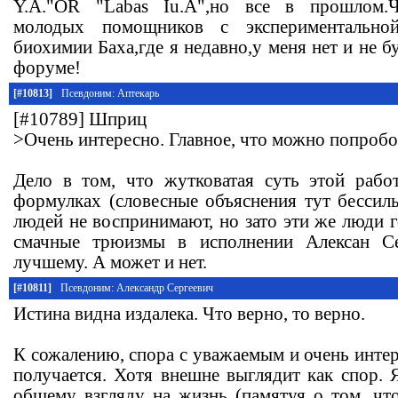
Y.A."OR "Labas Iu.A",но все в прошлом.Ч
молодых помощников с экспериментальной
биохимии Баха,где я недавно,у меня нет и не б
форуме!
[#10813]
Псевдоним: Аптекарь
[#10789] Шприц
>Очень интересно. Главное, что можно попробо
Дело в том, что жутковатая суть этой рабо
формулках (словесные объяснения тут бессил
людей не воспринимают, но зато эти же люди 
смачные трюизмы в исполнении Алексан С
лучшему. А может и нет.
[#10811]
Псевдоним: Александр Сергеевич
Истина видна издалека. Что верно, то верно.
К сожалению, спора с уважаемым и очень инте
получается. Хотя внешне выглядит как спор. 
общему взгляду на жизнь (памятуя о том, что