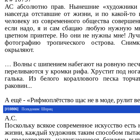
АС абсолютно прав. Нынешние «художники 
навсегда отставшие от жизни, и по какой-то
человеку из современного общества соверше
если надо, я и сам сбацаю любую нужную м
цветном принтере. Но они не нужны мне! Лу
фотографию тропического острова. Снимк
окрыляют.
… Волны с шипением набегают на ровную песч
переливаются у кромки рифа. Хрустит под ног
галька. Из белого кораллового песка торч
раковин...
А ещё - «Рифмоплётство щас не в моде, рулит 
[#10806]
Псевдоним: Шприц
А.С.
Поскольку всякое современное искусство есть 
жизни, каждый художник таким способом пытае
и предотвратить надвигающееся безумие вып