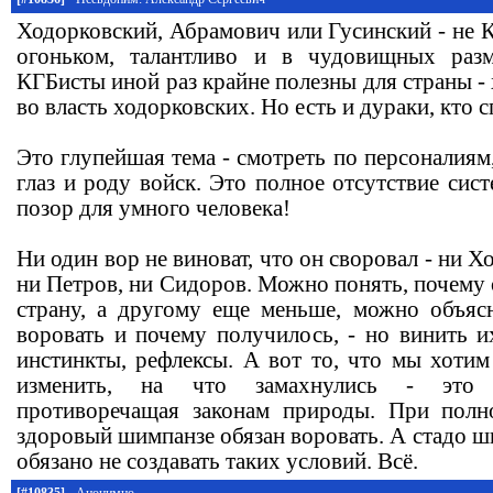
Ходорковский, Абрамович или Гусинский - не 
огоньком, талантливо и в чудовищных раз
КГБисты иной раз крайне полезны для страны - 
во власть ходорковских. Но есть и дураки, кто 
Это глупейшая тема - смотреть по персоналиям,
глаз и роду войск. Это полное отсутствие сист
позор для умного человека!
Ни один вор не виноват, что он своровал - ни 
ни Петров, ни Сидоров. Можно понять, почему
страну, а другому еще меньше, можно объяс
воровать и почему получилось, - но винить и
инстинкты, рефлексы. А вот то, что мы хотим
изменить, на что замахнулись - это д
противоречащая законам природы. При полн
здоровый шимпанзе обязан воровать. А стадо ши
обязано не создавать таких условий. Всё.
[#10835]
Анонимно