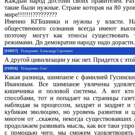
Каждый народ достоин своих правителей. Ра
такие были нужные. Стране которая на 80 уро
мире!!!!!!!?????????
Именно КГБшники и нужны у власти. На
общественного сознания всегда имеют выс
поэтому могут как этносы существовать 
режимами. До демократии народу надо дорасти.
[#10917]
Псевдоним: Александр Сергеевич
А другой цивилизации у нас нет. Придется с это
[#10916]
Псевдоним: Олег
Какая разница, шимпанзе с фамилией Гусинский
Ивановым. Все шимпанзе увлечены удовлет
кишечника и половой системы. А вот кто
способами, тот и попадает на страницы газет
наблюдая за процессом, заздрят и заздрят и 
кубикам эволюцию, но уровень развития и ц
многом от ..скажем, некогда существовавших
продолжаем развивать мысль, как все таки упро
с помощью чего, мы сможем удовлетворять