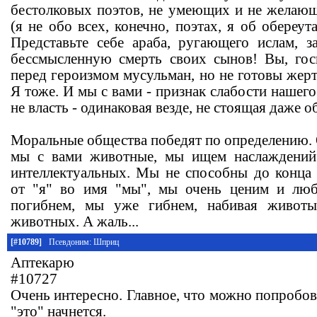
бестолковых поэтов, не умеющих и не желаю
(я не обо всех, конечно, поэтах, я об обереут
Представьте себе араба, ругающего ислам, з
бессмысленную смерть своих сынов! Вы, гос
перед героизмом мусульман, но не готовы жерт
Я тоже. И мы с вами - признак слабости нашего
не власть - одинаковая везде, не стоящая даже 
Моральные общества победят по определению. О
мы с вами животные, мы ищем наслаждений 
интеллектуальных. Мы не способны до конца 
от "я" во имя "мы", мы очень ценим и лю
погибнем, мы уже гибнем, набивая животы
животных. А жаль...
[#10789]
Псевдоним: Шприц
Аптекарю
#10727
Очень интересно. Главное, что можно попробов
"это" начнется.