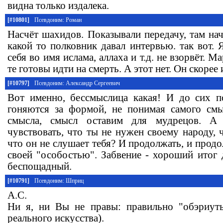
видна только издалека.
[#10801]
Псевдоним: Роман
Насчёт шахидов. Показывали передачу, там на
какой то полковник давал интервью. так вот. 
себя во имя ислама, аллаха и т.д. не взорвёт.
те готовы идти на смерть. А этот нет. Он скорее и
[#10797]
Псевдоним: Александр Сергеевич
Вот именно, бессмыслица какая! И до сих п
гоняются за формой, не понимая самого смы
смысла, смысл оставим для мудрецов. А
чувствовать, что ты не нужен своему народу, ч
что он не слушает тебя? И продолжать, и продо
своей "особостью". Забвение - хороший итог 
беспощадный.
[#10791]
Псевдоним: Шприц
А.С.
Ни я, ни Вы не правы: правильно "обэриу
реального искусства).