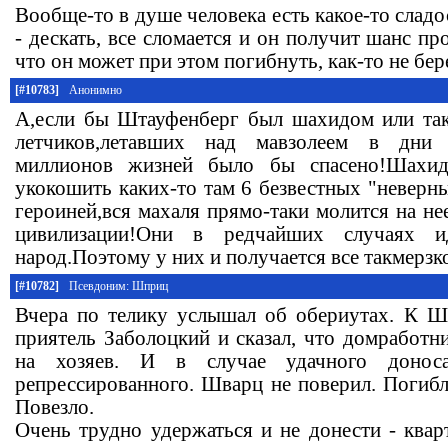
Вообще-то в душе человека есть какое-то слад
- дескать, все сломается и он получит шанс пр
что он может при этом погибнуть, как-то не бере
[#10783]
Анонимно
А,если бы Штауфенберг был шахидом или так
летчиков,летавших над мавзолеем в дни п
миллионов жизней было бы спасено!Шахид-
укокошить каких-то там 6 безвестных "неверн
героиней,вся махаля прямо-таки молится на не
цивилизации!Они в редчайших случаях 
народ.Поэтому у них и получается все такмерзк
[#10782]
Псевдоним: Шприц
Вчера по телику услышал об обериутах. К Ш
приятель Заболоцкий и сказал, что домработн
на хозяев. И в случае удачного донос
репрессированного. Шварц не поверил. Погибл
Повезло.
Очень трудно удержаться и не донести - кварт