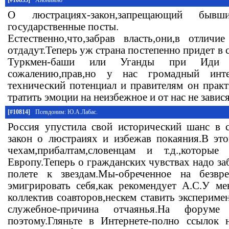
О люстрациях-закон,запрещающий быв
государственные посты.
Естественно,что,забрав власть,они,в отлич
отдадут.Теперь уж страна постепенно придет в 
Туркмен-баши или Уганды при Иди 
сожалению,прав,но у нас громадный инте
технический потенциал и правителям он практ
тратить эмоции на неизбежное и от нас не завис
[#10814]
Псевдоним: Ю.А.Лабас.
Россия упустила свой исторический шанс в с
закон о люстраиях и избежав покаяния.В эт
чехам,прибалтам,словенцам и т.д.,которы
Европу.Теперь о гражданских чувствах надо заб
полете к звездам.Мы-обреченное на безвр
эмигрировать себя,как рекомендует А.С.У ме
коллектив соавторов,нескем ставить экспериме
служебное-причина отчаянья.На фору
поэтому.Гляньте в Интернете-полно ссылок 