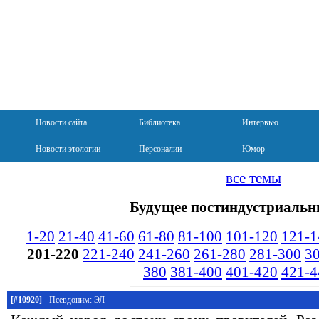
Новости сайта
Библиотека
Интервью
Новости этологии
Персоналии
Юмор
все темы
Будущее постиндустриальн
1-20
21-40
41-60
61-80
81-100
101-120
121-1
201-220
221-240
241-260
261-280
281-300
3
380
381-400
401-420
421-4
[#10920]
Псевдоним: ЭЛ