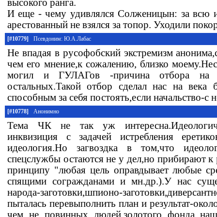
высокого ранга.
И еще - чему удивлялся Солженицын: за всю 
арестованный не взялся за топор. Уходили поко
[#10779]
Псевдоним: Ю.А.Лабас
Не впадая в русофобский экстремизм анонима,
чем его мнение,к сожалению, близко моему.Не
могил и ГУЛАГов -причина отбора на 
остальных.Такой отбор сделал нас на века 
способным за себя постоять,если начальство-с н
[#10778]
Анонимно
Тема ЧК не так уж интересна.Идеологи
инквизиция с задачей истребления еретик
идеология.Но загвоздка в том,что идеоло
спецслужбы остаются не у дел,но прибирают к
принципу "любая цель оправдывает любые ср
спящими согражданами и мн.др.).У нас суще
народа-заготовки,шпионо-заготовки,диверсантн
пыталась перевыполнить план и результат-окол
чем не повинных людей,золотого фонда на