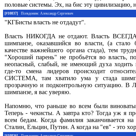
половые системы. Эх, на бис эту цивилизацию, н
[#10837]
Псевдоним: Александр Сергеевич
"КГБисты власть не отдадут".
Власть НИКОГДА не отдают. Власть ВСЕГДА
шимпанзе, оказавшийся во власти, (а стало
качестве важнейшего органа стада), тем трудн
"Хороший парень" не пробьётся во власть, п
неопасный, слабый, не имеющий духа ходить 
где-то смена лидеров происходит относите
СИСТЕМА, там хватило ума у стада шимпа
прозрачную и подконтрольную ситуацию. В Л
шимпанзе, я вас уверяю.
Напомню, что раньше во всем были виноваты
Теперь - чекисты. А завтра кто? Тогда уж я п
всем бедам. Когда фамилия заканчивается на 
Сталин, Ельцин, Путин. А когда на "ев" - это х
[#10836]
Псевдоним: Александр Сергеевич