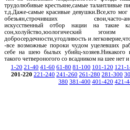
трудолюбивые крестьяне,самые талантливые пи
т.д.Даже-самые красивые девушки.Все,кто мог
обезьян,строчивших свои,часто-аноним
искусственный отбор нации на такие ка
сон,холуйство,зоологический эго
добросердечности,угодливость и легковерие,чт
-все возможные пороки чудом уцелевших раб
себе на шею былых убийц-хозяев.Никакого 
такого четвероногого со всадником на шее нет и
1-20
21-40
41-60
61-80
81-100
101-120
121-1
201-220
221-240
241-260
261-280
281-300
3
380
381-400
401-420
421-4