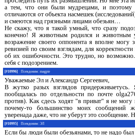
проследить путь их размышлений. Но мне эта ис
а тем, что они были мудрецами, и поэтому 
отличаются от объекта насмешек (исследований
и смеются над грязными лицами обезьян…
Не скажу, что я такой умный, что сразу подо
конечно! Я животным родился и животным 
возражение своего оппонента я вполне могу з
ревизией по своим взглядам, для корректности
об их ошибочности. Это трудно, но возможно.
себя с подозрением.
[#10996]
Псевдоним: magpie
Уважаемые Эл и Александр Сергеевич,
В жутко разых взглядов придерживаетусь.
пообщалась по отдельности по почте olga27
против). Как сдесь ходят "в приват" я не могу
почему-то большинство моих сообщений ж
уверенада даже, что не уберут это сообщение. 
[#10995]
Псевдоним: ЭЛ
Если бы люди были обезьянами, то не надо был