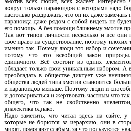
эмотив всех любит, всех жалеет. Интересно 
вокруг только параноидов с которыми надо бо
настолько раздражать, что он их даже замечать 
параноида даже рядом с собой видеть не буде
его помощь. А без помощи ближнему эмотив пр
Так вот типов личности несколько и все они
своё право на существование, поэтому плохих 
именно так .Почему люди это набор и сочетани
потому что это всеобщий закон природы
единичного. Всё состоит из одних элемент
обладает только свои уникальным набором. А 
преобладать в обществе диктует уже внешня
общества людей типа эмотив становится больш
и параноидов меньше. Поэтому люди и способн
и договариваться и жертвовать частным что так
общего, что так не свойственно эпелепто
диалектика однако.
Надо заметить, что читал здесь на сайте, у 
которые не борются за иерархию, они в стор
мирят, помогают слабым, за что пользуются ув