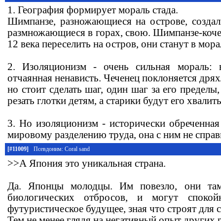
1. География формирует мораль стада.
Шимпанзе, разножающиеся на острове, созда
размножающиеся в горах, свою. Шимпанзе-коче
12 века переселить на остров, они станут в мо
2. Изоляционизм - очень сильная мораль:
отчаянная ненависть. Чеченец поклоняется дрях
но стоит сделать шаг, один шаг за его пределы
резать глотки детям, а старики будут его хвалить
3. Но изоляционизм - исторически обреченная
мировому разделению труда, она с ним не справ
[#11009]
Псевдоним: Coral sand
>>А Япония это уникальная страна.
Да. Японцы молодцы. Им повезло, они там
биологических отбросов, и могут спокой
футуристическое будущее, зная что строят для 
Тем не менее глядя на негативный опыт других 