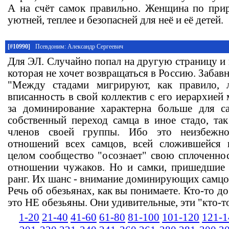
А на счёт самок правильно. Женщина по прир
уютней, теплее и безопасней для неё и её детей.
[#10990]
Псевдоним: Александр Сергеевич
Для ЭЛ. Случайно попал на другую страницу и
которая не хочет возвращаться в Россию. Забавна
"Между стадами мигрируют, как правило, 
вписанность в свой коллектив с его иерархией 
за доминирование характерна больше для са
собственный переход самца в иное стадо, та
членов своей группы. Ибо это неизбежно
отношений всех самцов, всей сложившейся 
целом сообщество "осознает" свою сплоченнос
отношении чужаков. Но и самки, пришедшие 
ранг. Их шанс - внимание доминирующих самцо
Речь об обезьянах, как вы понимаете. Кто-то до
это НЕ обезьяны. Они удивительные, эти "кто-т
1-20
21-40
41-60
61-80
81-100
101-120
121-1