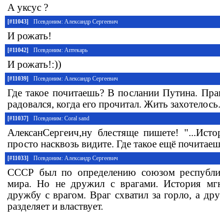
А уксус ?
[#11043]
Псевдоним: Александр Сергеевич
И рожать!
[#11042]
Псевдоним: Аптекарь
И рожать!:))
[#11039]
Псевдоним: Александр Сергеевич
Где такое почитаешь? В послании Путина. Пра
радовался, когда его прочитал. Жить захотелось
[#11037]
Псевдоним: Coral sand
АлексанСергеич,ну блестяще пишете! "...Исто
просто насквозь видите. Где такое ещё почитаеш
[#11033]
Псевдоним: Александр Сергеевич
СССР был по определению союзом республи
мира. Но не дружил с врагами. История мг
дружбу с врагом. Враг схватил за горло, а др
разделяет и властвует.