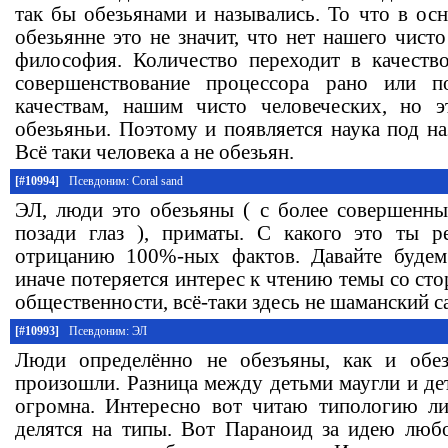
так бы обезьянами и назывались. То что в ос
обезьянне это не значит, что нет нашего чисто
философия. Количество переходит в качеств
совершенствование процессора рано или 
качествам, нашим чисто человеческих, но э
обезьяньи. Поэтому и появляется наука под на
Всё таки человека а не обезьян.
[#10994]
Псевдоним: Coral sand
ЭЛ, люди это обезьяны ( с более совершенны
позади глаз ), приматы. С какого это ты 
отрицанию 100%-ных фактов. Давайте будем 
иначе потеряется интерес к чтению темы со с
общественности, всё-таки здесь не шаманский са
[#10993]
Псевдоним: ЭЛ
Люди определённо не обезъяны, как и обе
произошли. Разница между детьми маугли и де
огромна. Интересно вот читаю типологию ли
делятся на типы. Вот Параноид за идею любо