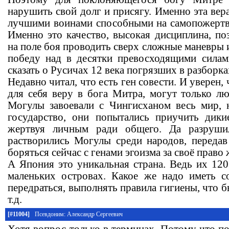
нарушить свой долг и присягу. Именно эта вер
лучшими воинами способными на самопожертв
Именно это качество, высокая дисциплина, по
на поле боя проводить сверх сложные маневры
победу над в десятки превосходящими силам
сказать о Русичах 12 века погрязших в разборк
Недавно читал, что есть ген совести. И уверен, 
для себя веру в бога Митра, могут только л
Могулы завоевали с Чингисханом весь мир, 
государство, они попытались приучить дики
жертвуя личным ради общего. Да разрушил
растворились Могулы среди народов, передав
боряться сейчас с генами эгоизма за своё право 
А Япония это уникальная страна. Ведь их 120
маленьких островах. Какое же надо иметь с
передраться, выполнять правила гигиены, что б
т.д.
[#11004]
Псевдоним: Александр Сергеевич
Хотя вопрос только в терминах. Потому что п