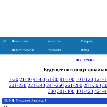
Новости сайта
Библиотека
Интервью
Новости этологии
Персоналии
Юмор
все темы
Будущее постиндустриальн
1-20
21-40
41-60
61-80
81-100
101-120
121-1
201-220
221-240
241-260
261-280
281-300
3
380
381-400
401-420
421-4
[#11048]
Псевдоним: Александр Б.