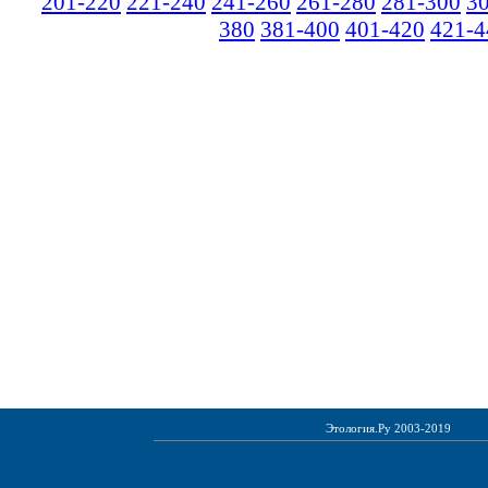
201-220
221-240
241-260
261-280
281-300
3
380
381-400
401-420
421-4
Этология.Ру 2003-2019