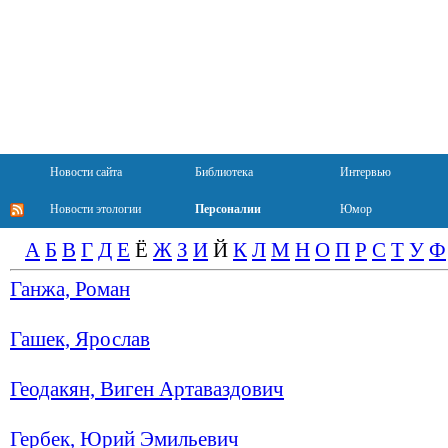
Новости сайта
Библиотека
Интервью
Новости этологии
Персоналии
Юмор
А
Б
В
Г
Д
Е
Ё
Ж
З
И
Й
К
Л
М
Н
О
П
Р
С
Т
У
Ф
Ганжа, Роман
Гашек, Ярослав
Геодакян, Виген Артаваздович
Гербек, Юрий Эмильевич