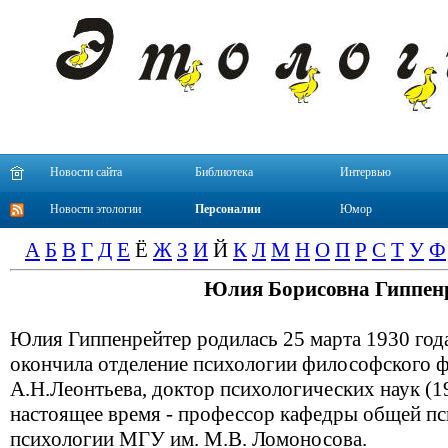
Новости сайта
Библиотека
Интервью
Новости этологии
Персоналии
Юмор
А
Б
В
Г
Д
Е
Ё
Ж
З
И
Й
К
Л
М
Н
О
П
Р
С
Т
У
Ф
Юлия Борисовна Гиппен
Юлия Гиппенрейтер родилась 25 марта 1930 года
окончила отделение психологии философского 
А.Н.Леонтьева, доктор психологических наук (19
настоящее время - профессор кафедры общей пс
психологии МГУ им. М.В. Ломоносова.