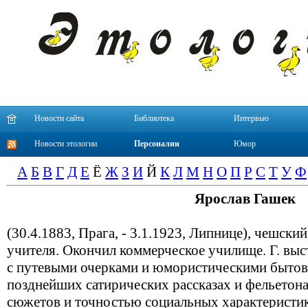
Новости сайта
Библиотека
Интервью
Новости этологии
Персоналии
Юмор
А
Б
В
Г
Д
Е
Ё
Ж
З
И
Й
К
Л
М
Н
О
П
Р
С
Т
У
Ф
Ярослав Гашек
(30.4.1883, Прага, - 3.1.1923, Липнице), чешский
учителя. Окончил коммерческое училище. Г. выст
с путевыми очерками и юмористическими бытов
позднейших сатирических рассказах и фельетон
сюжетов и точностью социальных характеристик