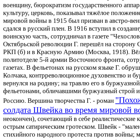
военщину, бюрократизм государственного аппар
культуру, церковь, показывал тяжёлое положение
мировой войны в 1915 был призван в австро-ве
сдался в русский плен. В 1916 вступил в созда
воинскую часть, сотрудничал в газете "Чехослов
Октябрьской революции Г. перешёл на сторону С
РКП (б) и в Красную Армию (Москва, 1918). Вё
политотделе 5-й армии Восточного фронта, сот
газетах. В фельетонах на русском языке Г. обру
Колчака, контрреволюционное духовенство и бу
вернулся на родину; на травлю его в буржуазной
фельетонами, обличавшими буржуазный строй 
"Похо
Россию. Вершина творчества Г. - роман
солдата Швейка во время мировой 
неокончен), сочетающий в себе реалистические 
острым сатирическим гротеском. Швейк - "мален
стихийного народного протеста против войны; м