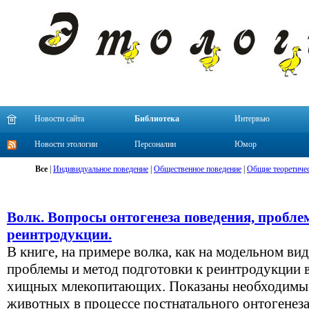
Новости сайта
Библиотека
Интервью
Новости этологии
Персоналии
Юмор
Все
|
Индивидуальное поведение
|
Общественное поведение
|
Общие теоретиче
Волк. Вопросы онтогенеза поведения, пробле
реинтродукции.
В книге, на примере волка, как на модельном в
проблемы и метод подготовки к реинтродукции
хищных млекопитающих. Показаны необходимые
животных в процессе постнатального онтогенез