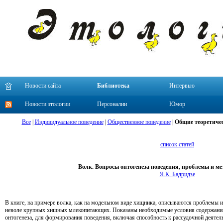
Новости сайта
Библиотека
Интервью
Новости этологии
Персоналии
Юмор
Все
|
Индивидуальное поведение
|
Общественное поведение
|
Общие теоретичес
список статей
Волк. Вопросы онтогенеза поведения, проблемы и м
Я.К. Бадридзе
В книге, на примере волка, как на модельном виде хищника, описываются проблемы 
неволе крупных хищных млекопитающих. Показаны необходимые условия содержания
онтогенеза, для формирования поведения, включая способность к рассудочной деятель