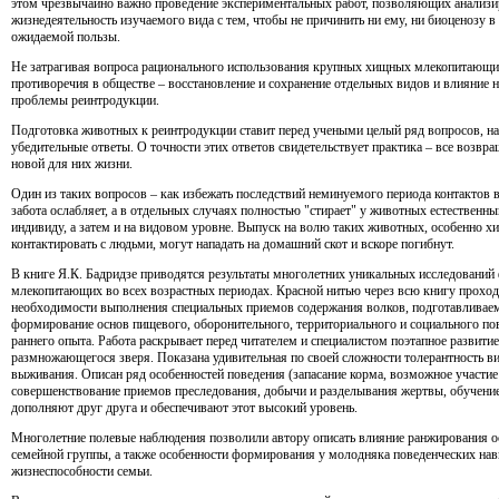
этом чрезвычайно важно проведение экспериментальных работ, позволяющих анализир
жизнедеятельность изучаемого вида с тем, чтобы не причинить ни ему, ни биоценозу в
ожидаемой пользы.
Не затрагивая вопроса рационального использования крупных хищных млекопитающих
противоречия в обществе – восстановление и сохранение отдельных видов и влияние н
проблемы реинтродукции.
Подготовка животных к реинтродукции ставит перед учеными целый ряд вопросов, на
убедительные ответы. О точности этих ответов свидетельствует практика – все возвр
новой для них жизни.
Один из таких вопросов – как избежать последствий неминуемого периода контактов 
забота ослабляет, а в отдельных случаях полностью "стирает" у животных естественны
индивиду, а затем и на видовом уровне. Выпуск на волю таких животных, особенно хи
контактировать с людьми, могут нападать на домашний скот и вскоре погибнут.
В книге Я.К. Бадридзе приводятся результаты многолетних уникальных исследовани
млекопитающих во всех возрастных периодах. Красной нитью через всю книгу прохо
необходимости выполнения специальных приемов содержания волков, подготавливаем
формирование основ пищевого, оборонительного, территориального и социального пов
раннего опыта. Работа раскрывает перед читателем и специалистом поэтапное развити
размножающегося зверя. Показана удивительная по своей сложности толерантность в
выживания. Описан ряд особенностей поведения (запасание корма, возможное участи
совершенствование приемов преследования, добычи и разделывания жертвы, обучени
дополняют друг друга и обеспечивают этот высокий уровень.
Многолетние полевые наблюдения позволили автору описать влияние ранжирования о
семейной группы, а также особенности формирования у молодняка поведенческих на
жизнеспособности семьи.