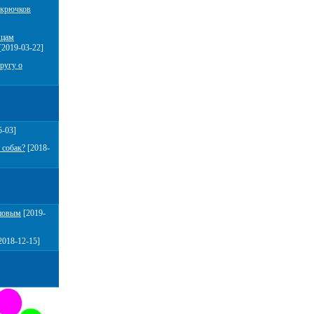
 крючков
мцам
[2019-03-22]
ругу о
5-03]
 собак?
[2018-
повым
[2019-
2018-12-15]