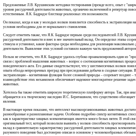
Предложенные Л.В. Крушинским методики тестирования (прежде всего, опыт с "ширм
уровня рассудочной деятельности животных, органично включенной в репертуар повсе
естественным. Я.К. Бадридзе блестяще реализовал эти возможности.
Он показал, когда и как у молодых волков появляется способность к экстраполяции н
условия необходимы для ее нормального становления.
Следует отметить также, что Я.К. Бадридзе первым среди последователей Л.В. Круши
рассудочной деятельности и внес в нее значительный вклад. Он определил этапы созр
стимула и установил, какие факторы среды необходимы для реализации максимально
деятельности. Выявление этих условий составило важную часть предложенной авторо
Нельзя не отметить, что Я.К. Бадридзе удалось глубоко проанализировать один из "
связи с проблемой мышления животных – вопрос о соотношении когнитивных процесс
поведенческого акта. Его данные свидетельствуют, что у шестимесячных волков появл
опыта обхода непрозрачных преград при преследовании добычи в сходные ситуации. В 
экстраполяции – когнитивная функция более сложной природы – созревает позднее –
взаимодействие этих механизмов обеспечивает надежное многократное решение задач
животных.
Хотелось бы также отметить широкую теоретическую платформу автора. Так, при анал
обращается и к творческому наследию И.С. Бериташвили, что существенно обогащае
явления.
В настоящее время показано, что интеллект высокоорганизованных животных достато
разнообразные и разноплановые задачи. Особенно подробно спектр когнитивных спосо
как в характеристике хищных млекопитающих имеется много белых пятен. В этой св
оригинальный тест, который позволили выявить у волков способность прогнозировать
вклад в сравнительную характеристику рассудочной деятельности хищных млекопита
разумного поведения был достоверно описан в основном у человекообразных обезьян