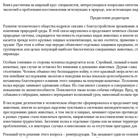
Книга рассчитана на широкий круг специалистов, интересующихся вопросами онтоген
экологией и проблемами восстановления исчезнувших в природе, или исчезающих в
Предисловие редакторов
Развитие человеческого общества издревле связано с благоустройством проживания л
изменения природной среды. В этой связи нарушились и продолжают меняться сбала
природные системы, сокращается численность отдельных видов животных и многие из 
касается прежде всего крупных хищных млекопитающих, на них охотятся, применяя с
оружие. При этом и сейчас еще нередко объявляют отдельных хищников вредными, о
группировок или целых популяций наиболее биологически совершенных животных, с
пирамиды.
Особым гонениям со стороны человека подвергается волк. Стройный, сильный и вын
копытных, при случае не оставлял без внимания и домашних животных. Дурная слава 
столетиями. Человек объявил ему беспощадную войну, и этот красивый зверь исчез в
тем новейшие исследования экологии и поведения волка показали целесообразность ег
механизмы благотворного влияния этого хищника на популяции копытных. Положение
волка нередко занимают одичавшие собаки. Их стаи имеют сложную и совершенную со
повышение их жизнеспособности. Появляются также волко-собачьи гибриды. Вред,
собаками и гибридами, намного перекрывает возможный урон, наносимый волком при
В последние десятилетия в человеческом обществе сформировалось и продолжает шир
животным, многие из которых наделены чувствами и системами жизнедеятельности, 
преследованию диких животных, в том числе и хищных, начинают серьезно противодей
в разных странах стали появляться проекты, направленные на восстановление волка и 
известными трудностями. Заселение волка в отдельные страны или на новые территори
проблематично, а в некоторых случаях и невозможно из-за отсутствия пригодных для
Реальный путь решения этого вопроса – реинтродукция. Так называют один из основн