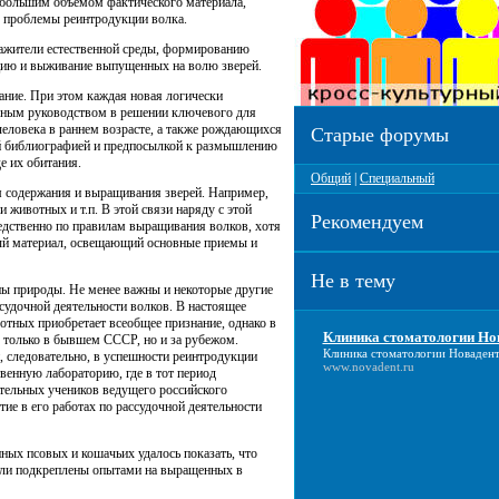
е большим объемом фактического материала,
е проблемы реинтродукции волка.
ражители естественной среды, формированию
цию и выживание выпущенных на волю зверей.
вание. При этом каждая новая логически
чным руководством в решении ключевого для
человека в раннем возрасте, а также рождающихся
Старые форумы
ой библиографией и предпосылкой к размышлению
е их обитания.
Общий
|
Специальный
м содержания и выращивания зверей. Например,
животных и т.п. В этой связи наряду с этой
Рекомендуем
редственно по правилам выращивания волков, хотя
ный материал, освещающий основные приемы и
Не в тему
ны природы. Не менее важны и некоторые другие
судочной деятельности волков. В настоящее
отных приобретает всеобщее признание, однако в
Клиника стоматологии Но
 только в бывшем СССР, но и за рубежом.
Клиника стоматологии Новаден
, следовательно, в успешности реинтродукции
www.novadent.ru
твенную лабораторию, где в тот период
ательных учеников ведущего российского
ие в его работах по рассудочной деятельности
ых псовых и кошачьих удалось показать, что
ли подкреплены опытами на выращенных в