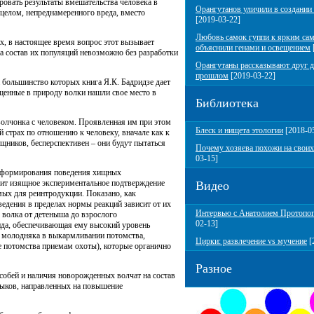
овать результаты вмешательства человека в
Орангутанов уличили в создании
 целом, непреднамеренного вреда, вместо
[2019-03-22]
Любовь самок гуппи к ярким са
, в настоящее время вопрос этот вызывает
объяснили генами и освещением
а состав их популяций невозможно без разработки
Орангутаны рассказывают друг д
прошлом
[2019-03-22]
 большинство которых книга Я.К. Бадридзе дает
ащенные в природу волки нашли свое место в
Библиотека
волчонка с человеком. Проявленная им при этом
Блеск и нищета этологии
[2018-0
й страх по отношению к человеку, вначале как к
щников, бесперспективен – они будут пытаться
Почему хозяева похожи на своих
03-15]
й формирования поведения хищных
дит изящное экспериментальное подтверждение
Видео
ых для реинтродукции. Показано, как
едения в пределах нормы реакций зависит от их
Интервью с Анатолием Протопо
е волка от детеныша до взрослого
02-13]
ида, обеспечивающая ему высокий уровень
е молодняка в выкармливании потомства,
Цирки: развлечение vs мучение
[
е потомства приемам охоты), которые органично
Разное
собей и наличия новорожденных волчат на состав
выков, направленных на повышение