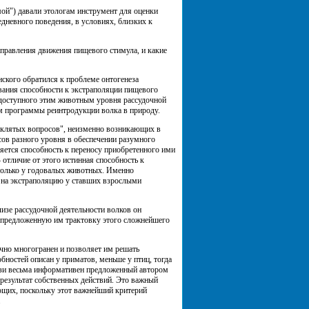
ой") давали этологам инструмент для оценки
дневного поведения, в условиях, близких к
аправления движения пищевого стимула, и какие
нского обратился к проблеме онтогенеза
евания способности к экстраполяции пищевого
 доступного этим животным уровня рассудочной
м программы реинтродукции волка в природу.
проклятых вопросов", неизменно возникающих в
ов разного уровня в обеспечении разумного
яется способность к переносу приобретенного ими
отличие от этого истинная способность к
 только у годовалых животных. Именно
 на экстраполяцию у ставших взрослыми
изе рассудочной деятельности волков он
т предложенную им трактовку этого сложнейшего
чно многогранен и позволяет им решать
бностей описан у приматов, меньше у птиц, тогда
язи весьма информативен предложенный автором
 результат собственных действий. Это важный
ющих, поскольку этот важнейший критерий
.