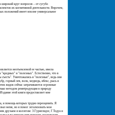
а широкий круг вопросов – от сугубо
спектов их когнитивной деятельности. Впрочем,
ных положений имеет вполне универсальное
 является неотъемлемой ее частью, имела
 "вредных" и "полезных". Естественно, что в
ы съесть". Уничтожались и "полезные", ведь они
бр, горный лев, волк, медведь, ибекс, рысь и
 этих видов сейчас затрачиваются огромные
олько методом реинтродукции в природу
Издание этой книги предоставляет мне
а, и помощь которых трудно переоценить. Я
овал меня, но и помог легализовать мои
им друзьям и коллегам: З.Гуриелидзе, Г.Тодуа и
волка и во многом мне помогли; московским