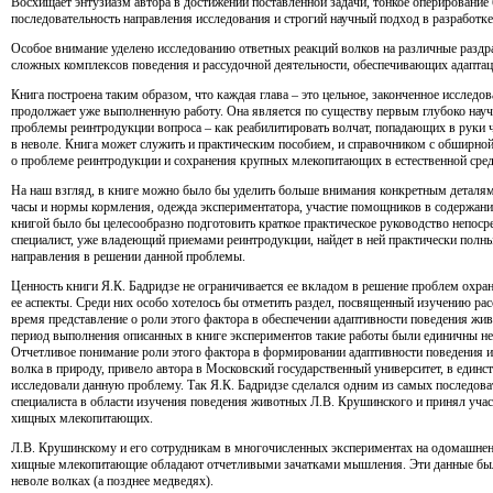
Восхищает энтузиазм автора в достижении поставленной задачи, тонкое оперировани
последовательность направления исследования и строгий научный подход в разработк
Особое внимание уделено исследованию ответных реакций волков на различные разд
сложных комплексов поведения и рассудочной деятельности, обеспечивающих адапта
Книга построена таким образом, что каждая глава – это цельное, законченное исследо
продолжает уже выполненную работу. Она является по существу первым глубоко нау
проблемы реинтродукции вопроса – как реабилитировать волчат, попадающих в руки 
в неволе. Книга может служить и практическим пособием, и справочником с обширн
о проблеме реинтродукции и сохранения крупных млекопитающих в естественной сред
На наш взгляд, в книге можно было бы уделить больше внимания конкретным деталя
часы и нормы кормления, одежда экспериментатора, участие помощников в содержании 
книгой было бы целесообразно подготовить краткое практическое руководство непос
специалист, уже владеющий приемами реинтродукции, найдет в ней практически пол
направления в решении данной проблемы.
Ценность книги Я.К. Бадридзе не ограничивается ее вкладом в решение проблем охра
ее аспекты. Среди них особо хотелось бы отметить раздел, посвященный изучению рас
время представление о роли этого фактора в обеспечении адаптивности поведения жив
период выполнения описанных в книге экспериментов такие работы были единичны не
Отчетливое понимание роли этого фактора в формировании адаптивности поведения и
волка в природу, привело автора в Московский государственный университет, в единс
исследовали данную проблему. Так Я.К. Бадридзе сделался одним из самых последов
специалиста в области изучения поведения животных Л.В. Крушинского и принял участ
хищных млекопитающих.
Л.В. Крушинскому и его сотрудникам в многочисленных экспериментах на одомашненн
хищные млекопитающие обладают отчетливыми зачатками мышления. Эти данные бы
неволе волках (а позднее медведях).