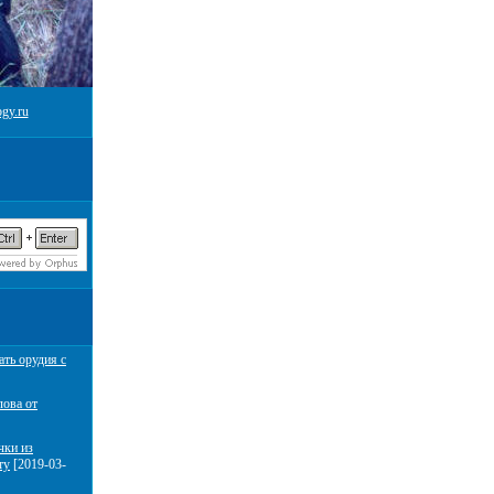
gy.ru
ать орудия с
лова от
чки из
ту
[2019-03-