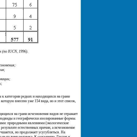
(по IUCN, 1996).
езновения;
ия;
рвации;
у;
 к категории редких и находящихся на грани
которую внесено уже 154 вида, но и этот список,
дящихся на грани исчезновения видов не отражает
 подвиды и географически изолированные формы.
нами: природными явлениями (экологические
результате естественных причин, а исчезновение
учшается, но продолжает усугубляться. На
 ее по вине человека. К сожалению, Грузия в