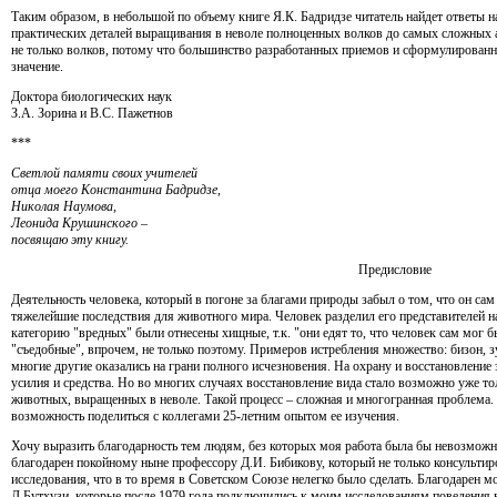
Таким образом, в небольшой по объему книге Я.К. Бадридзе читатель найдет ответы н
практических деталей выращивания в неволе полноценных волков до самых сложных а
не только волков, потому что большинство разработанных приемов и сформулирован
значение.
Доктора биологических наук
З.А. Зорина и В.С. Пажетнов
***
Светлой памяти своих учителей
отца моего Константина Бадридзе,
Николая Наумова,
Леонида Крушинского –
посвящаю эту книгу.
Предисловие
Деятельность человека, который в погоне за благами природы забыл о том, что он сам
тяжелейшие последствия для животного мира. Человек разделил его представителей на
категорию "вредных" были отнесены хищные, т.к. "они едят то, что человек сам мог б
"съедобные", впрочем, не только поэтому. Примеров истребления множество: бизон, зу
многие другие оказались на грани полного исчезновения. На охрану и восстановление
усилия и средства. Но во многих случаях восстановление вида стало возможно уже т
животных, выращенных в неволе. Такой процесс – сложная и многогранная проблема. 
возможность поделиться с коллегами 25-летним опытом ее изучения.
Хочу выразить благодарность тем людям, без которых моя работа была бы невозможн
благодарен покойному ныне профессору Д.И. Бибикову, который не только консультир
исследования, что в то время в Советском Союзе нелегко было сделать. Благодарен мо
Л.Бутхузи, которые после 1979 года подключились к моим исследованиям поведения 