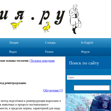
Лекции
Словарь
In English
Видео
Разное
Форум
кие основы этологии
|
Половое поведение
Поиск по сайту
етод реинтродукции.
Обсуждение [1]
и метод подготовки к реинтродукции выросших в
 животных в процессе постнатального
ности, в пределах нормы, характерной для вида.