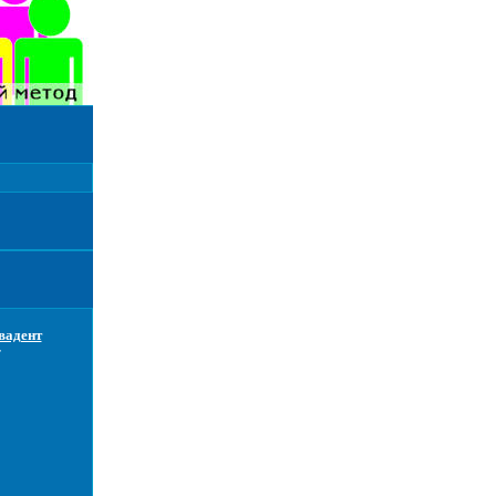
вадент
т