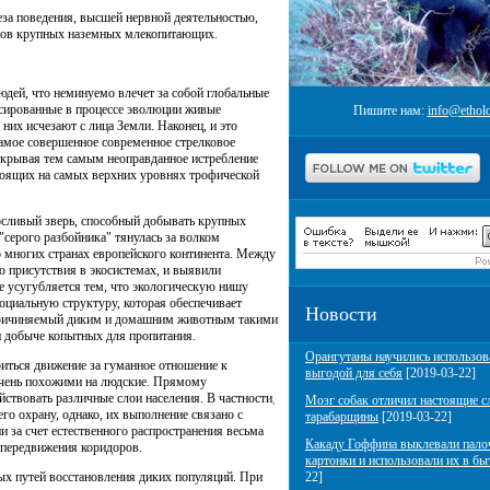
еза поведения, высшей нервной деятельностью,
идов крупных наземных млекопитающих.
юдей, что неминуемо влечет за собой глобальные
нсированные в процессе эволюции живые
Пишите нам:
info@etholo
них исчезают с лица Земли. Наконец, и это
амое совершенное современное стрелковое
ткрывая тем самым неоправданное истребление
тоящих на самых верхних уровнях трофической
осливый зверь, способный добывать крупных
"серого разбойника" тянулась за волком
о многих странах европейского континента. Между
о присутствия в экосистемах, и выявили
 усугубляется тем, что экологическую нишу
циальную структуру, которая обеспечивает
Новости
 причиняемый диким и домашним животным такими
 добыче копытных для пропитания.
Орангутаны научились использов
иться движение за гуманное отношение к
выгодой для себя
[2019-03-22]
очень похожими на людские. Прямому
ствовать различные слои населения. В частности,
Мозг собак отличил настоящие с
его охрану, однако, их выполнение связано с
тарабарщины
[2019-03-22]
и за счет естественного распространения весьма
Какаду Гоффина выклевали пало
 передвижения коридоров.
картонки и использовали их в бы
ых путей восстановления диких популяций. При
22]