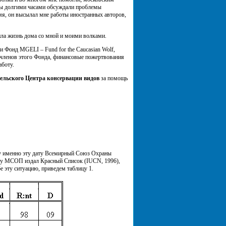
мы долгими часами обсуждали проблемы
мя, он высылал мне работы иностранных авторов,
ила жизнь дома со мной и моими волками.
 Фонд MGELI – Fund for the Caucasian Wolf,
членов этого Фонда, финансовые пожертвования
аботу.
ельского Центра консервации видов
за помощь
му именно эту дату Всемирный Союз Охраны
оду МСОП издал Красный Список (IUCN, 1996),
е эту ситуацию, приведем таблицу 1.