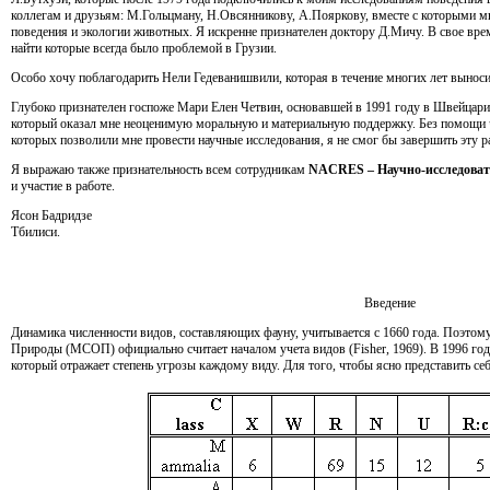
коллегам и друзьям: М.Гольцману, Н.Овсянникову, А.Пояркову, вместе с которыми 
поведения и экологии животных. Я искренне признателен доктору Д.Мичу. В свое вре
найти которые всегда было проблемой в Грузии.
Особо хочу поблагодарить Нели Гедеванишвили, которая в течение многих лет вынос
Глубоко признателен госпоже Мари Елен Четвин, основавшей в 1991 году в Швейцарии
который оказал мне неоценимую моральную и материальную поддержку. Без помощи 
которых позволили мне провести научные исследования, я не смог бы завершить эту р
Я выражаю также признательность всем сотрудникам
NACRES – Научно-исследоват
и участие в работе.
Ясон Бадридзе
Тбилиси.
Введение
Динамика численности видов, составляющих фауну, учитывается с 1660 года. Поэто
Природы (МСОП) официально считает началом учета видов (Fisher, 1969). В 1996 г
который отражает степень угрозы каждому виду. Для того, чтобы ясно представить себ