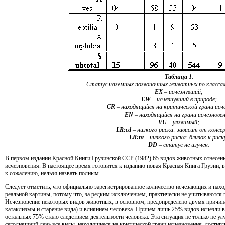
Таблица 1.
Статус наземных позвоночных животных по классам 
EX
– исчезнувший;
EW
– исчезнувший в природе;
CR
– находящийся на критической грани исч
EN
– находящийся на грани исчезновен
VU
– уязвимый;
LR:cd
– низкого риска: зависит от консе
LR:nt
– низкого риска: близок к риск
DD
– статус не изучен.
В первом издании Красной Книги Грузинской ССР (1982) 65 видов животных отнесены
исчезновения. В настоящее время готовится к изданию новая Красная Книга Грузии, в 
к сожалению, нельзя назвать полным.
Следует отметить, что официально зарегистрированное количество исчезающих и нахо
реальной картины, потому что, за редким исключением, практически не учитываются
Исчезновение некоторых видов животных, в основном, предопределено двумя причи
катаклизмы и старение вида) и влиянием человека. Причем лишь 25% видов исчезли в 
остальных 75% стало следствием деятельности человека. Эта ситуация не только не ул
сегодняшний день все виды, находящиеся на критической грани исчезновения, достигли