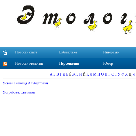
Новости сайта
Библиотека
Интервью
Новости этологии
Персоналии
Юмор
А
Б
В
Г
Д
Е
Ё
Ж
З
И
Й
К
Л
М
Н
О
П
Р
С
Т
У
Ф
Х
Ц
Ч
Ясвин, Витольд Альбертович
Ястребова, Светлана