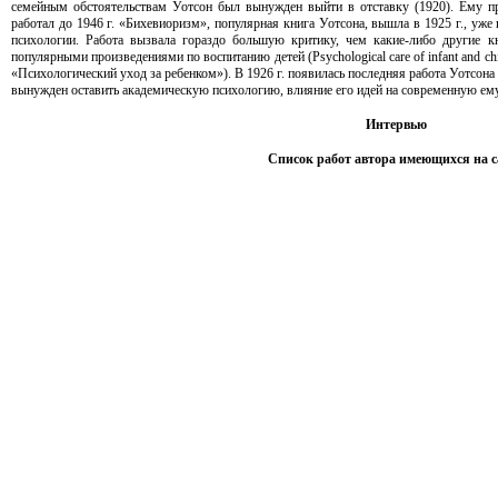
семейным обстоятельствам Уотсон был вынужден выйти в отставку (1920). Ему п
работал до
1946 г
. «Бихевиоризм», популярная книга Уотсона, вышла в
1925 г
., уже
психологии. Работа вызвала гораздо большую критику, чем какие-либо другие к
популярными произведениями по воспитанию детей (Psychological care of infant and ch
«Психологический уход за ребенком»). В
1926 г
. появилась последняя работа Уотсона
вынужден оставить академическую психологию, влияние его идей на современную ем
Интервью
Список работ автора имеющихся на с