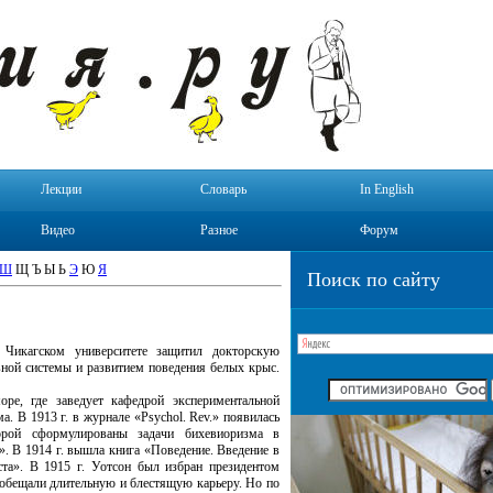
Лекции
Словарь
In English
Видео
Разное
Форум
Ш
Щ Ъ Ы Ь
Э
Ю
Я
Поиск по сайту
 Чикагском университете защитил докторскую
ной системы и развитием поведения белых крыс.
ре, где заведует кафедрой экспериментальной
ма. В
1913 г
. в журнале «Psychol. Rev.» появилась
орой сформулированы задачи бихевиоризма в
я». В
1914 г
. вышла книга «Поведение. Введение в
ста». В
1915 г
. Уотсон был избран президентом
 обещали длительную и блестящую карьеру. Но по