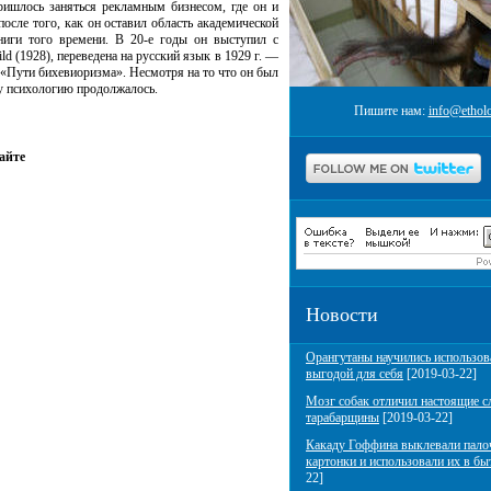
ришлось заняться рекламным бизнесом, где он и
 после того, как он оставил область академической
ниги того времени. В 20-е годы он выступил с
ild (1928), переведена на русский язык в
1929 г
. —
 «Пути бихевиоризма». Несмотря на то что он был
у психологию продолжалось.
Пишите нам:
info@etholo
айте
Новости
Орангутаны научились использов
выгодой для себя
[2019-03-22]
Мозг собак отличил настоящие с
тарабарщины
[2019-03-22]
Какаду Гоффина выклевали пало
картонки и использовали их в бы
22]