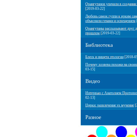
Орангутанов уличили в создании
[2019-03-22]
Любовь самок гуппи к ярким са
объяснили генами и освещением
Орангутаны рассказывают друг д
прошлом
[2019-03-22]
Библиотека
Блеск и нищета этологии
[2018-0
Почему хозяева похожи на своих
03-15]
Видео
Интервью с Анатолием Протопо
02-13]
Цирки: развлечение vs мучение
[
Разное