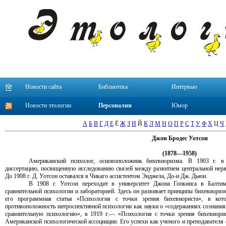
Новости сайта
Библиотека
Интервью
Новости этологии
Персоналии
Юмор
А
Б
В
Г
Д
Е
Ё
Ж
З
И
Й
К
Л
М
Н
О
П
Р
С
Т
У
Ф
Х
Ц
Ч
Джон Бродес Уотсон
(1878—1958)
Американский психолог, основоположник бихевиоризма. В
1903 г
. в
диссертацию, посвященную исследованию связей между развитием центральной нерв
До
1908 г
. Д. Уотсон оставался в Чикаго ассистентом Энджела, До-и Дж. Дьюи.
В
1908 г
. Уотсон переходит в университет Джона Гопкинса в Балтимо
сравнительной психологии и лабораторией. Здесь он развивает принципы бихевиориз
его программная статья «Психология с точки зрения бихевиориста», в кот
противоположность интроспективной психологии как науки о «содержаниях сознани
сравнительную психологию», в
1919 г
.— «Психология с точки зрения бихевиори
Американской психологической ассоциации. Его успехи как ученого и преподавателя