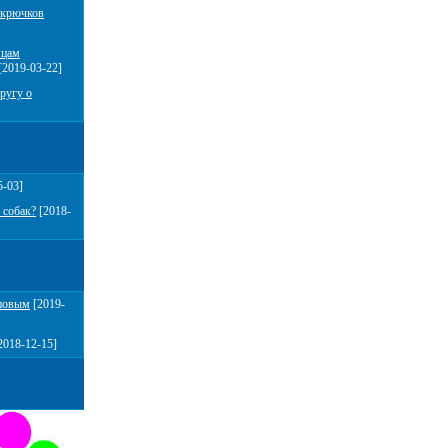
 крючков
мцам
[2019-03-22]
ругу о
5-03]
 собак?
[2018-
повым
[2019-
2018-12-15]