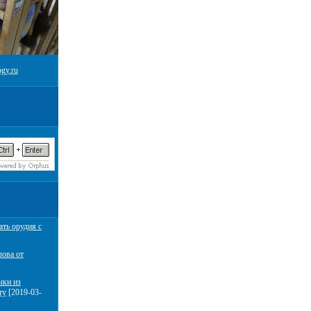
gy.ru
ать орудия с
лова от
чки из
ту
[2019-03-