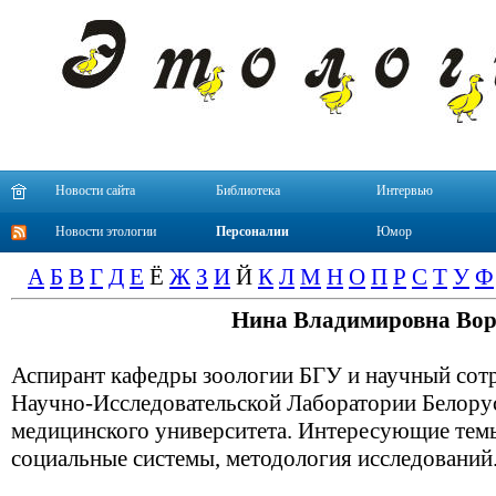
Новости сайта
Библиотека
Интервью
Новости этологии
Персоналии
Юмор
А
Б
В
Г
Д
Е
Ё
Ж
З
И
Й
К
Л
М
Н
О
П
Р
С
Т
У
Ф
Нина Владимировна Вор
Аспирант кафедры зоологии БГУ и научный сот
Научно-Исследовательской Лаборатории Белорус
медицинского университета. Интересующие тем
социальные системы, методология исследований