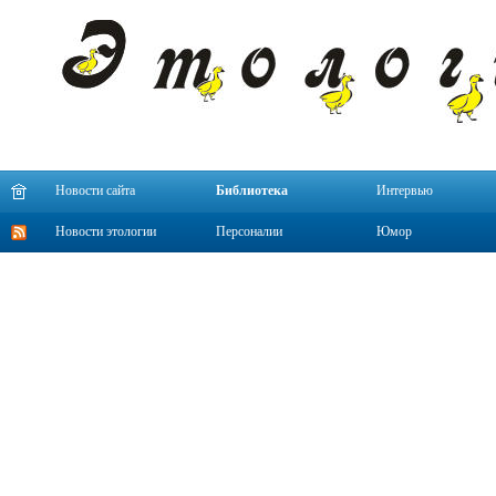
Новости сайта
Библиотека
Интервью
Новости этологии
Персоналии
Юмор