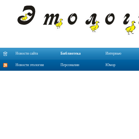
Новости сайта
Библиотека
Интервью
Новости этологии
Персоналии
Юмор