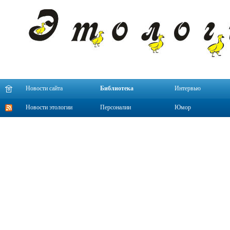
Новости сайта
Библиотека
Интервью
Новости этологии
Персоналии
Юмор