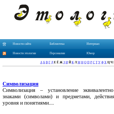
Новости сайта
Библиотека
Интервью
Новости этологии
Персоналии
Юмор
А
Б
В
Г
Д
Е
Ё
Ж
З
И
Й
К
Л
М
Н
О
П
Р
С
Т
У
Ф
Х
Ц
Ч
Символизация
Символизация – установление эквивалентн
знаками (символами) и предметами, действи
уровня и понятиями....