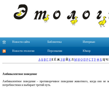
Новости сайта
Библиотека
Интервью
Новости этологии
Персоналии
Юмор
А
Б
В
Г
Д
Е
Ё
Ж
З
И
Й
К
Л
М
Н
О
П
Р
С
Т
У
Ф
Х
Ц
Ч
Амбивалентное поведение
Амбивалентное поведение – противоречивое поведение животного, когда оно не
потребностями и выбирает третий путь.