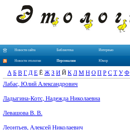
Новости сайта
Библиотека
Интервью
Новости этологии
Персоналии
Юмор
А
Б
В
Г
Д
Е
Ё
Ж
З
И
Й
К
Л
М
Н
О
П
Р
С
Т
У
Ф
Лабас, Юлий Александрович
Ладыгина-Котс, Надежда Николаевна
Левашова В. В.
Леонтьев, Алексей Николаевич