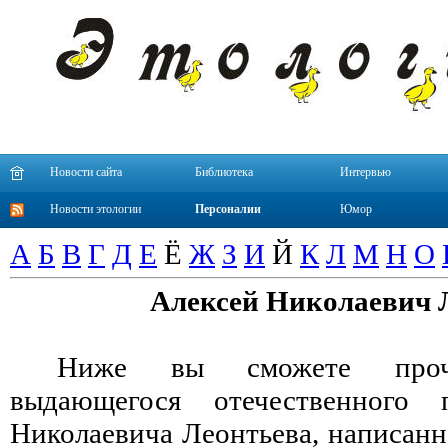
Новости сайта
Библиотека
Интервью
Новости этологии
Персоналии
Юмор
А
Б
В
Г
Д
Е
Ё
Ж
З
И
Й
К
Л
М
Н
О
Алексей Николаевич 
Ниже вы сможете прочи
выдающегося отечественного 
Николаевича Леонтьева, написанн