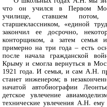
О школьных годах А.Н. мы зн
что он учился в Первом Мос
училище, ставшем потом
старшеклассником, «единой тру
закончил ее досрочно, некото
конторщиком, а затем семья 
примерно на три года – есть осн
после начала гражданской вой
Крыму и смогла вернуться в Моск
1921 года. И семья, и сам А.Н. п
станет инженером; в незаконченн
начатой автобиографии Леонть
детское увлечение авиамоделиз
технические увлечения А.Н. ему 