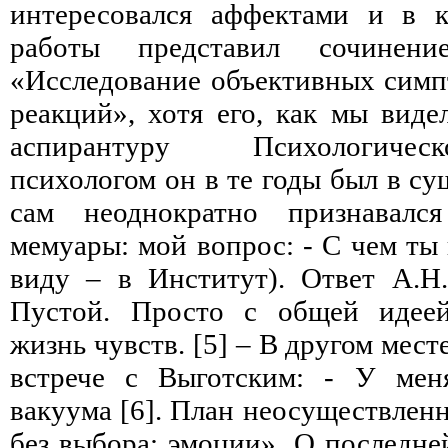
интересовался аффектами и в к
работы представил сочинен
«Исследование объективных сим
реакций», хотя его, как мы виде
аспирантуру Психологичес
психологом он в те годы был в с
сам неоднократно признавалс
мемуары: мой вопрос: - С чем ты
виду – в Институт). Ответ А.Н.
Пустой. Просто с общей идее
жизнь чувств. [5] – В другом мест
встрече с Выготским: - У мен
вакуума [6]. План неосуществлен
без выбора: эмоции». О последне