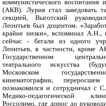
коммунистического воспитания 
(АКВ). Лурия стал заведовать т
секцией, Выготский руководи
Леонтьев был доцентом. «Зарабо
крайне низки», вспоминал А.Н., 
сейчас - бегали из одного учр
Леонтьев, в частности, кроме А
Государственном централ
театрального искусства (б
Московском государстве
кинематографии, переросш
познакомился и сотрудничал с С
Медико-педагогической кли
Россолимо, где дорос до руковод