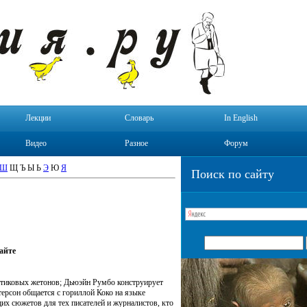
Лекции
Словарь
In English
Видео
Разное
Форум
Ш
Щ Ъ Ы Ь
Э
Ю
Я
Поиск по сайту
айте
стиковых жетонов; Дьюэйн Румбо конструирует
ерсон общается с гориллой Коко на языке
их сюжетов для тех писателей и журналистов, кто