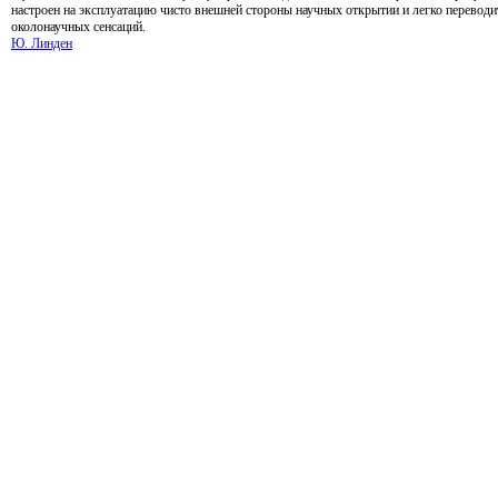
настроен на эксплуатацию чисто внешней стороны научных открытии и легко перевод
околонаучных сенсаций.
Ю. Линден