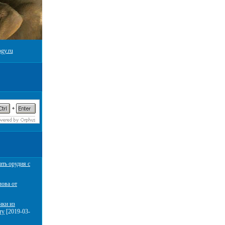
gy.ru
ать орудия с
лова от
чки из
ту
[2019-03-