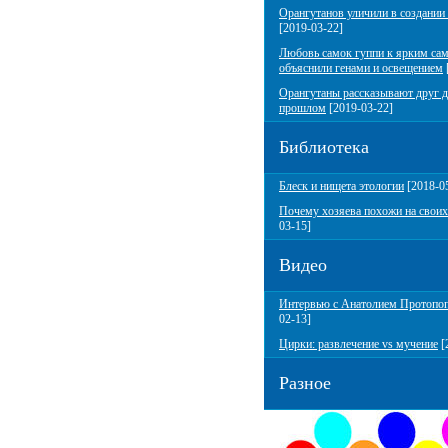
Орангутанов уличили в создании
[2019-03-22]
Любовь самок гуппи к ярким са
объяснили генами и освещением
Орангутаны рассказывают друг д
прошлом
[2019-03-22]
Библиотека
Блеск и нищета этологии
[2018-0
Почему хозяева похожи на своих
03-15]
Видео
Интервью с Анатолием Протопо
02-13]
Цирки: развлечение vs мучение
[
Разное