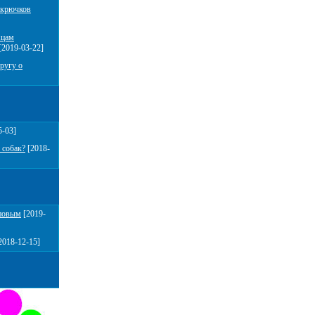
 крючков
мцам
[2019-03-22]
ругу о
5-03]
 собак?
[2018-
повым
[2019-
2018-12-15]