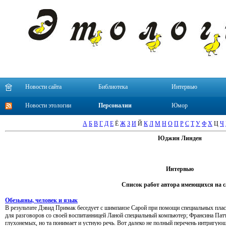
Новости сайта
Библиотека
Интервью
Новости этологии
Персоналии
Юмор
А
Б
В
Г
Д
Е
Ё
Ж
З
И
Й
К
Л
М
Н
О
П
Р
С
Т
У
Ф
Х
Ц
Ч
Юджин Линден
Интервью
Список работ автора имеющихся на с
Обезьяны, человек и язык
В результате Дэвид Примак беседует с шимпанзе Сарой при помощи специальных пла
для разговоров со своей воспитанницей Ланой специальный компьютер; Франсина Патт
глухонемых, но та понимает и устную речь. Вот далеко не полный перечень интригующ