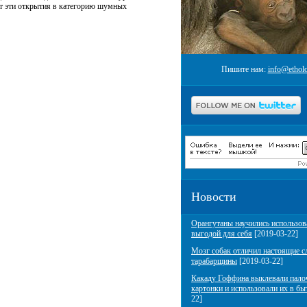
ит эти открытия в категорию шумных
Пишите нам:
info@etholo
Новости
Орангутаны научились использов
выгодой для себя
[2019-03-22]
Мозг собак отличил настоящие с
тарабарщины
[2019-03-22]
Какаду Гоффина выклевали пало
картонки и использовали их в бы
22]