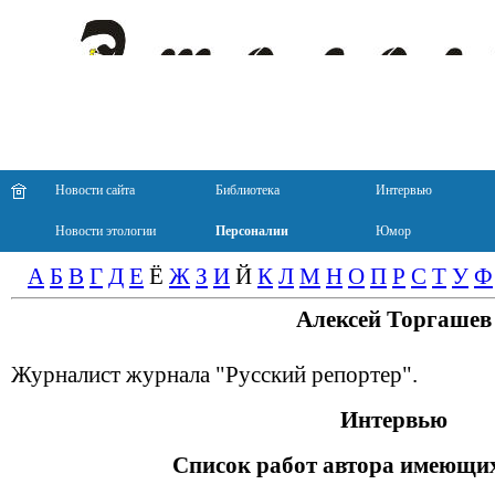
Новости сайта
Библиотека
Интервью
Новости этологии
Персоналии
Юмор
А
Б
В
Г
Д
Е
Ё
Ж
З
И
Й
К
Л
М
Н
О
П
Р
С
Т
У
Ф
Алексей Торгашев
Журналист журнала "Русский репортер".
Интервью
Список работ автора имеющих