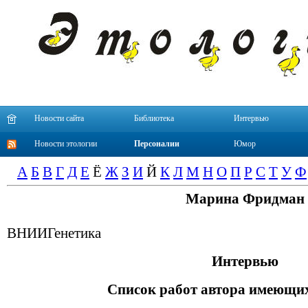
Новости сайта
Библиотека
Интервью
Новости этологии
Персоналии
Юмор
А
Б
В
Г
Д
Е
Ё
Ж
З
И
Й
К
Л
М
Н
О
П
Р
С
Т
У
Ф
Марина Фридман
ВНИИГенетика
Интервью
Список работ автора имеющих