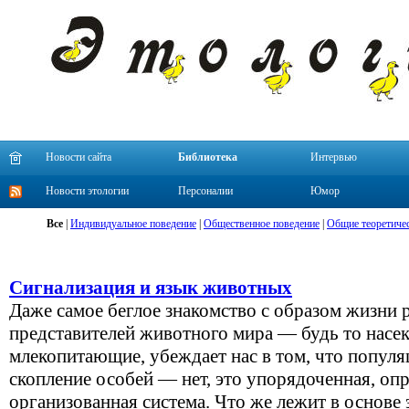
Новости сайта
Библиотека
Интервью
Новости этологии
Персоналии
Юмор
Все
|
Индивидуальное поведение
|
Общественное поведение
|
Общие теоретиче
Сигнализация и язык животных
Даже самое беглое знакомство с образом жизни
представителей животного мира — будь то насе
млекопитающие, убеждает нас в том, что популя
скопление особей — нет, это упорядоченная, о
организованная система. Что же лежит в основе 