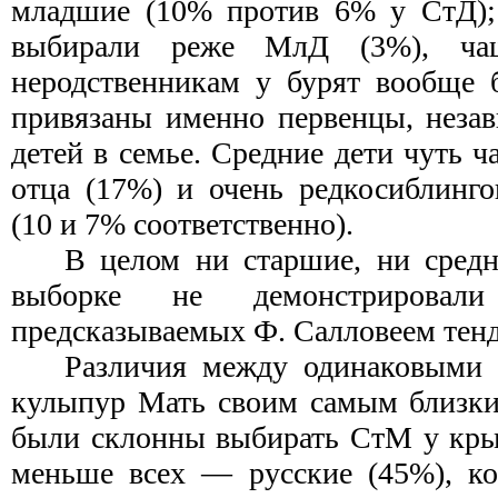
младшие (10% против 6% у СтД); 
выбирали реже МлД (3%), ч
неродственникам у бурят вообще 
привязаны именно первенцы, незав
детей в семье. Средние дети чуть 
отца (17%) и очень редкосиблинго
(10 и 7% соответственно).
В целом ни старшие, ни средн
выборке не демонстрирова
предсказываемых Ф. Салловеем тен
Различия между одинаковыми 
кулыпур Мать своим самым близки
были склонны выбирать СтМ у крым
меньше всех — русские (45%), ко