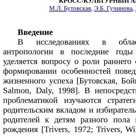
КРОСС-КУЛЬТУРНЫЙ А
М.Л. Бутовская
,
Э.Б. Гучинова
,
Введение
В исследованиях в облас
антропологии в последние годы
уделяется вопросу о роли раннего
формировании особенностей повед
жизненного успеха [Бутовская, Бойк
Salmon
, Daly, 1998]. В непосредс
проблематикой изучаются стратег
родительским вкладом и избирател
родителей к детям разного пола 
рождения [Trivers, 1972; Trivers, Wi