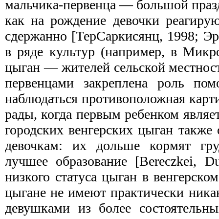
мальчика-первенца — большой празд
как на рождение девочки реагирую
сдержанно [ТерСаркисянц, 1998; Эр
в ряде культур (например, в Микр
цыган — жителей сельской местности
первенцами закреплена роль пом
наблюдаться противоположная карт
рады, когда первым ребенком являет
городских венгерских цыган также
девочкам: их дольше кормят гр
лучшее образование [Bereczkei, D
низкого статуса цыган в венгерск
цыгане не имеют практически ника
девушками из более состоятельны