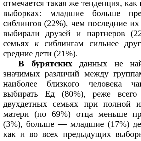
отмечается такая же тенденция, как
выборках: младшие больше пре
сиблингов (22%), чем последние их
выбирали друзей и партнеров (2
семьях
к
сиблингам сильнее дру
средние дети (21%).
В бурятских
данных не най
значимых различий между группам
наиболее близкого человека 
выбирать Ед (80%), реже все
двухдетных семьях при полной и
матери (по 69%) отца меньше пр
(3%), больше — младшие (17%) дет
как и во всех предыдущих выборк