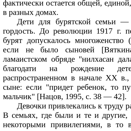
фактически остается общей, единой,
в разных домах.
Дети для бурятской семьи — 
гордость. До революции
1917 г
. 
бурят допускалось многоженство (
если не было сыновей [Вяткина
ламаистском обряде "нилхасан да
благодати на рождение де
распространенном в начале
ХХ
в.
сыне: если "придет ребенок, то п
мальчик" [Нацов, 1995, с. 38 — 42].
Девочки привлекались к труду р
В семьях, где были и те и другие,
некоторыми привилегиями, в то в