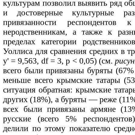
культурам позволил выявить ряд о
и достоверные культурные ра
привязанности респондентов 
неродственникам, а также к раз
пределах категории родственнико
Уоллиса для сравнения средних в тр
y' = 9,563, df = 3, р < 0,05) (см.
рисун
всего были привязаны буряты (67%
меньше всего крымские татары (5
ситуация обратная: крымские тата
других (18%), а буряты — реже (11
всех были привязаны армяне (13
русские (всего 5% респондентов
делили по этому показателю средн