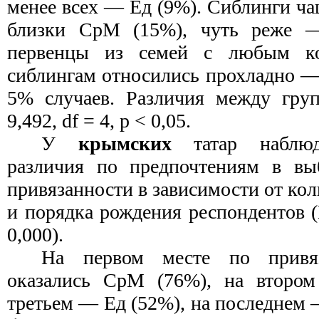
менее всех — Ед (9%). Сиблинги ча
близки СрМ (15%), чуть реже 
первенцы из семей с любым к
сиблингам относились прохладно —
5% случаев. Различия между груп
9,492, df = 4, р < 0,05.
У
крымских
татар наблю
различия по предпочтениям в вы
привязанности в зависимости от кол
и порядка рождения респондентов (К
0,000).
На первом месте по прив
оказались СрМ (76%), на второ
третьем — Ед (52%), на последнем