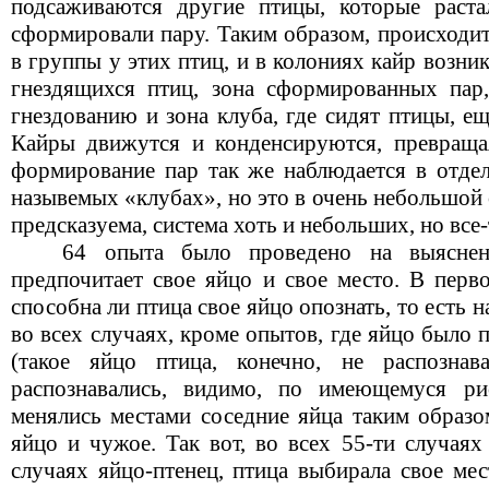
подсаживаются другие птицы, которые раста
сформировали пару. Таким образом, происходит
в группы у этих птиц, и в колониях кайр возник
гнездящихся птиц, зона сформированных пар
гнездованию и зона клуба, где сидят птицы, е
Кайры движутся и конденсируются, превращая
формирование пар так же наблюдается в отдел
назывемых «клубах», но это в очень небольшой 
предсказуема, система хоть и небольших, но все
64 опыта было проведено на выяснени
предпочитает свое яйцо и свое место. В перв
способна ли птица свое яйцо опознать, то есть н
во всех случаях, кроме опытов, где яйцо было
(такое яйцо птица, конечно, не распозна
распознавались, видимо, по имеющемуся ри
менялись местами соседние яйца таким образо
яйцо и чужое. Так вот, во всех 55-ти случаях
случаях яйцо-птенец, птица выбирала свое ме