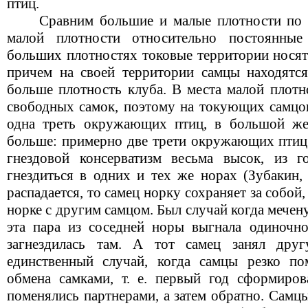
птиц.
Сравним большие и малые плотности по 
малой плотности относительно постоянные
больших плотностях токовые территории носят
причем на своей территории самцы находятс
больше плотность клуба. В места малой плотн
свободных самок, поэтому на токующих самцов
одна треть окружающих птиц, в большой же
больше: примерно две трети окружающих птиц.
гнездовой консерватизм весьма высок, из г
гнездиться в одних и тех же норах (Зубакин,
распадается, то самец норку сохраняет за собой,
норке с другим самцом. Был случай когда мечен
эта пара из соседней норы выгнала одиночно
загнездилась там. А тот самец занял дру
единственный случай, когда самцы резко по
обмена самками, т. е. первый год сформиров
поменялись партнерами, а затем обратно. Самцы