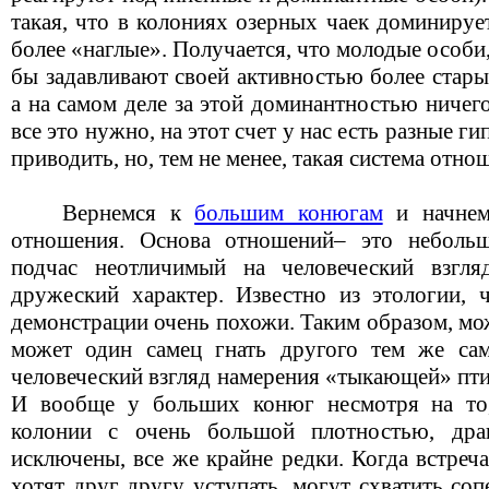
такая, что в колониях озерных чаек доминируе
более «наглые». Получается, что молодые особи,
бы задавливают своей активностью более стары
а на самом деле за этой доминантностью ничего
все это нужно, на этот счет у нас есть разные г
приводить, но, тем не менее, такая система отно
Вернемся к
большим конюгам
и начнем
отношения. Основа отношений– это неболь
подчас неотличимый на человеческий взгля
дружеский характер. Известно из этологии, 
демонстрации очень похожи. Таким образом, мож
может один самец гнать другого тем же са
человеческий взгляд намерения «тыкающей» пти
И вообще у больших конюг несмотря на то
колонии с очень большой плотностью, дра
исключены, все же крайне редки. Когда встреч
хотят друг другу уступать, могут схватить со