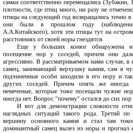
самки соответственно перемещались (Зубакин, 
плотности, где птиц много, ни разу не отмече
птицы на следующий год возвращались точно в 
они были в прошлом году (наблюдени
А.А.Китайского), хотя эти птицы тут на остро
расстояниях от своей норы гнездятся.
Еще у больших конюг обнаружена ин
посещение нор у соседей, причем они дале
агрессивно. В рассматриваемом нами случае, в
самец, занимающий верхушку камня, сам в чу
подчиненные особи заходили в его нору и так
других соседей. Причем опять же иногда 
немеченые, которые тоже посещали чужие норы
иногда нет. Вопрос "почему" остался до сих по
И вот для демонстрации сложности отн
наглядных ситуаций такого рода. Третий по 
вершину основного камня и стал там токо
доминантный самец вылез из норы и прогнал е