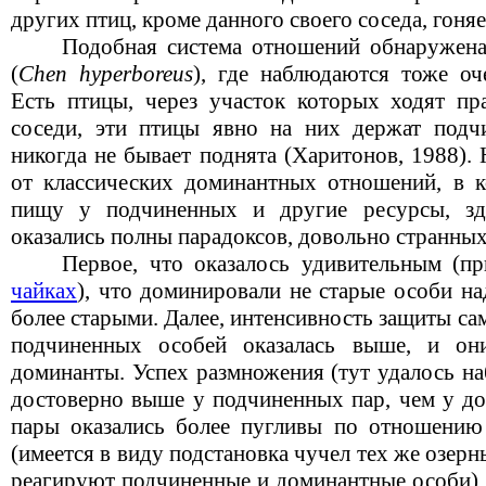
других птиц, кроме данного своего соседа, гоняе
Подобная система отношений обнаружен
(
Chen hyperboreus
), где наблюдаются тоже оч
Есть птицы, через участок которых ходят п
соседи, эти птицы явно на них держат подч
никогда не бывает поднята (Харитонов, 1988). 
от классических доминантных отношений, в 
пищу у подчиненных и другие ресурсы, зд
оказались полны парадоксов, довольно странных
Первое, что оказалось удивительным (п
чайках
), что доминировали не старые особи н
более старыми. Далее, интенсивность защиты сам
подчиненных особей оказалась выше, и он
доминанты. Успех размножения (тут удалось на
достоверно выше у подчиненных пар, чем у д
пары оказались более пугливы по отношению
(имеется в виду подстановка чучел тех же озерн
реагируют подчиненные и доминантные особи). 