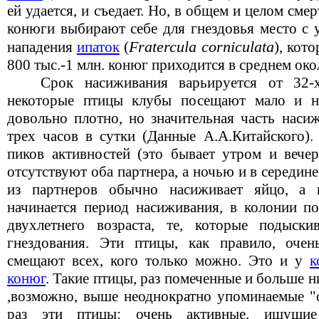
ей удается, и съедает. Но, в общем и целом сме
конюги выбирают себе для гнездовья место с 
Fratercula corniculata
нападения
ипаток
(
), кот
800 тыс.-1 млн. конюг приходится в среднем око
Срок насиживания варьируется от 32-
некоторые птицы клубы посещают мало и н
довольно плотно, но значительная часть наси
трех часов в сутки (Данные А.А.Китайского)
пиков активностей (это бывает утром и вечер
отсутствуют оба партнера, а ночью и в середин
из партнеров обычно насиживает яйцо, а 
начинается период насиживания, в колонии по
двухлетнего возраста, те, которые подыск
гнездования. Эти птицы, как правило, очен
смещают всех, кого только можно. Это и у
к
конюг
. Такие птицы, раз помеченные и больше н
,возможно, выше неоднократно упоминаемые "с
раз эти птицы: очень активные, ищущие