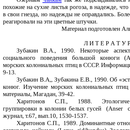
похожие на сухие листья рогоза, в надежде, что
в свои гнезда, но надежды не оправдались. Боле
реагировали на эти цветные штучки.
Материал подготовлен Алино
Л И Т Е Р А Т У 
Зубакин В.А., 1990. Некоторые аспек
социального поведения большой конюги (Aeth
морских колониальных птиц в СССР. Информаци
9-13.
Зубакин В.А,, Зубакина Е.В., 1990. Об «э
конюг. Изучение морских колониальных пти
материалы, Магадан, 39-42.
Харитонов
С.П.,
1988.
Этологиче
группировки в колонии белых гусей
(Anser
журнал, т.67, вып.10, 1530-1537.
Харитонов С.П.,
1989. Доминантные отн