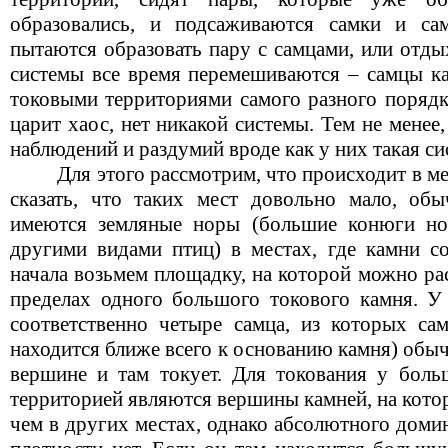
образовались, и подсаживаются самки и са
пытаются образовать пару с самцами, или отды
системы все время перемешиваются – самцы к
токовыми территориями самого разного порядка
царит хаос, нет никакой системы. Тем не мене
наблюдений и раздумий вроде как у них такая с
Для этого рассмотрим, что происходит в м
сказать, что таких мест довольно мало, об
имеются земляные норы (большие конюги н
другими видами птиц) в местах, где камни со
начала возьмем площадку, на которой можно ра
пределах одного большого токового камня. У 
соответственно четыре самца, из которых с
находится ближе всего к основанию камня) обы
вершине и там токует. Для токования у бол
территорией являются вершины камней, на кото
чем в других местах, однако абсолютного доми