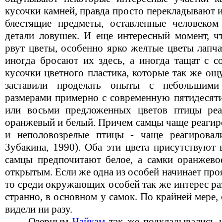
кусочки камней, правда просто перекладывают 
блестящие предметы, оставленные человеком
детали ловушек. И еще интересный момент, чт
рвут цветы, особенно ярко желтые цветы лапч
иногда бросают их здесь, а иногда тащат с с
кусочки цветного пластика, которые так же о
заставили проделать опыты с небольшими
размерами примерно с современную пятидесяти
или восьми предложенных цветов птицы реа
оранжевый и белый. Причем самцы чаще реагиро
и неполовозрелые птицы - чаще реагировал
Зубакина, 1990). Оба эти цвета присутствуют 
самцы предпочитают белое, а самки оранжевое
открытым. Если же одна из особей начинает про
то среди окружающих особей так же интерес ра
странно, в основном у самок. По крайней мере, 
видели ни разу.
Озерным
Чайкам
так же подкладывались н