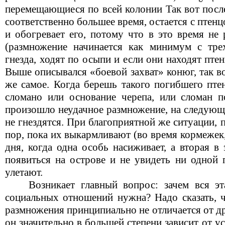
перемещающиеся по всей колонии Так вот посл
соответственно большее время, остается с птен
и обогревает его, потому что в это время не
(размножение начинается как минимум с тре
гнезда, ходят по осыпи и если они находят птен
Выше описывался «боевой захват» конюг, так в
же самое. Когда берешь такого погибшего птен
сломано или основание черепа, или сломан по
произошло неудачное размножение, на следующи
не гнездятся. При благоприятной же ситуации, п
пор, пока их выкармливают (во время кормежек,
дня, когда одна особь насиживает, а вторая в
появиться на острове и не увидеть ни одной 
улетают.
Возникает главный вопрос: зачем вся эт
социальных отношений нужна? Надо сказать, 
размножения принципиально не отличается от д
он значительно в большей степени зависит от у