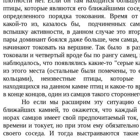
плотности нет. Если он там находится большу
птицы, которые являются его ближайшими сосе
определенного порядка токования. Время от
какой-то из, казалось бы,
подчиненных сам
вспышку активности, в данном случае это втор
пары доминант боялся даже больше, чем самца,
начинают токовать на вершине. Так было
в ра
токовали и четвертый вроде бы по рангу самец, 
наблюдалось, что появлялись какие-то "серые 
из этого места (остальные были помечены, то
кольцами), неизвестные птицы, которые
находящихся на данном камне птиц и какое-то вр
в конце концов, один из самцов такого сторонне
Но если мы расширим эту ситуацию с
ближайших камней, то окажется, что каждый 
норах самцов имеет свой предпочитаемый ток,
времени и токует, но при этом ему обязательно
своего соседа. И тогда выстраиваются таки