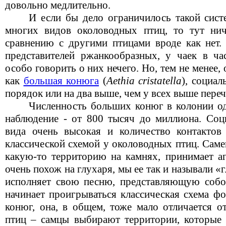
довольно медлительно.
И если бы дело ограничилось такой сист
многих видов околоводных птиц, то тут нич
сравнению с другими птицами вроде как нет.
представителей ржанкообразных, у чаек в ча
особо говорить о них нечего. Но, тем не менее,
как
большая конюга
(
Aethia cristatella
), социал
порядок или на два выше, чем у всех выше пере
Численность больших конюг в колонии од
наблюдение - от 800 тысяч до миллиона. Соци
вида очень высокая и количество контактов 
классической схемой у околоводных птиц. Сам
какую-то территорию на камнях, принимает аг
очень похож на глухаря, мы ее так и называли «
исполняет свою песню, представляющую собо
начинает проигрываться классическая схема ф
конюг, она, в общем, тоже мало отличается о
птиц – самцы выбирают территории, которые