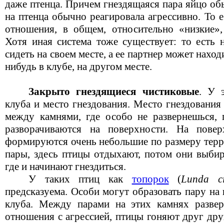
даже птенца. Причем гнездящаяся пара яйцо об
на птенца обычно реагировала агрессивно. То 
отношения, в общем, относительно «низкие»,
Хотя иная система тоже существует: то есть
сидеть на своем месте, а ее партнер может наход
нибудь в клубе, на другом месте.
Закрыто гнездящиеся чистиковые
. У 
клуба и место гнездования. Место гнездования
между камнями, где особо не развернешься,
разворачиваются на поверхности. На пове
формируются очень небольшие по размеру терр
пары, здесь птицы отдыхают, потом они выби
где и начинают гнездиться.
У таких птиц как
топорок
(
Lunda ci
предсказуема. Особи могут образовать пару на 
клуба. Между парами на этих камнях развер
отношения с агрессией, птицы гоняют друг дру