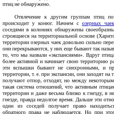
птиц не обнаружено.
Отвлечение к другим группам птиц по
происходит у конюг. Начнем с
озерных чае
соседями в колониях обнаружены своеобразн
строящиеся на территориальной основе (Харито
территории озерных чаек довольно сильно пере
они перекрываются, у них еще бывают так назы
то, что мы назвали «экспансиями». Вдруг птиц
более активной и начинает свою территорию р
эти вспышки бывают не синхронными, и пр
территории, т. е. при экспансии, они заходят н
получают отпор, отходят, но между некоторым
такая система отношений, что активным птица
территории и даже весьма близко к гнезду, в 
гнезде, правда недолгое время. Дальше эти отн
один из соседей получает право находитьс
обратного права не наблюдается. Но при эт