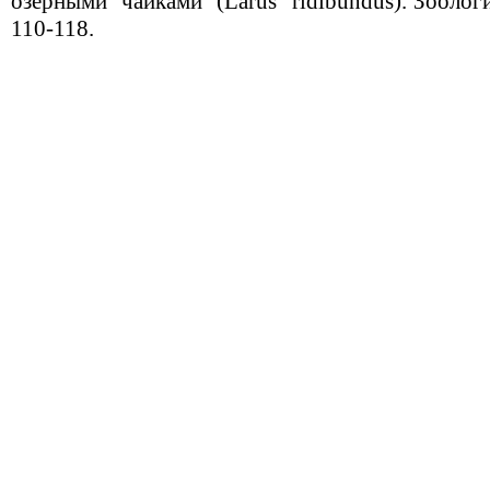
озерными
чайками
(Larus
ridibundus). Зоолог
110-118.