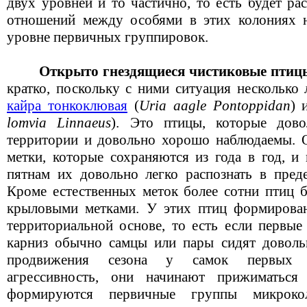
двух уровней и то частично, то есть будет ра
отношений между особями в этих колониях н
уровне первичных группировок.
Открыто гнездящиеся чистиковые птиц
кратко, поскольку с ними ситуация несколько 
кайра тонкоклювая
(
Uria aagle Pontoppidan
)
lomvia Linnaeus
). Это птицы, которые дов
территории и довольно хорошо наблюдаемы. 
метки, которые сохраняются из года в год, и
пятнам их довольно легко распознать в преде
Кроме естественных меток более сотни птиц
крыловыми метками. У этих птиц формирован
территориальной основе, то есть если первые
карниз обычно самцы или пары сидят доволь
продвижения сезона у самок первых т
агрессивность, они начинают прижиматься
формируются первичные группы микроко