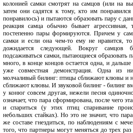
колонией самки смотрят на самцов (или на в
затем они садятся к тому, кто им понравился
понравилось) и пытаются образовать пару с да
реакция самца обычно бывает агрессивная, 
постепенно пары формируются. Причем у сам
самки и если она чем-то ему не нравится, то
дожидается следующей. Вокруг самцов 
подсаживаться самки, пытающиеся образовать п
много, в конце концов остается одна, и дальше
уже совместная демонстрация. Одна из н
молчаливый билинг: птицы сближают клювы и н
сближают клювы. И звуковой билинг - билинг вм
у конюг совсем другая, нежели песня одиночно
означает, что пара сформирована, после чего эт
и спариться (у этих птиц спаривание прои
небольших стайках). Но это не значит, что пар
же составе гнездиться, по наблюдениям с меч
того, что партнеры могут меняться до трех раз 