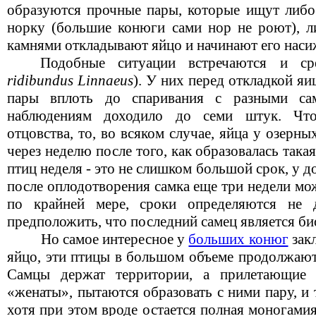
образуются прочные пары, которые ищут либ
норку (большие конюги сами нор не роют), 
камнями откладывают яйцо и начинают его наси
Подобные ситуации встречаются и с
ridibundus Linnaeus
). У них перед откладкой я
пары вплоть до спаривания с разными са
наблюдениям доходило до семи штук. Что 
отцовства, то, во всяком случае, яйца у озерн
через неделю после того, как образовалась така
птиц неделя - это не слишком большой срок, у д
после оплодотворения самка еще три недели може
по крайней мере, сроки определяются не
предположить, что последний самец является б
Но самое интересное у
больших конюг
закл
яйцо, эти птицы в большом объеме продолжают
Самцы держат территории, а прилетающие 
«женаты», пытаются образовать с ними пару, и 
хотя при этом вроде остается полная моногами