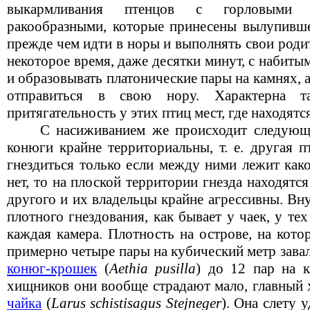
выкармливания птенцов с горловыми 
ракообразными, которые принесены вылупившем
прежде чем идти в норы и выполнять свои роди
некоторое время, даже десятки минут, с набиты
и образовывать платонические пары на камнях, а
отправиться в свою нору. Характерна т
притягательность у этих птиц мест, где находятс
С насиживанием же происходит следующ
конюги крайне территориальны, т. е. другая 
гнездиться только если между ними лежит како
нет, то на плоской территории гнезда находятс
другого и их владельцы крайне агрессивны. Вн
плотного гнездования, как бывает у чаек, у тех
каждая камера. Плотность на острове, на кото
примерно четыре пары на кубический метр завал
конюг-крошек
(
Aethia pusilla
) до 12 пар на 
хищников они вообще страдают мало, главный
чайка
(
Larus schistisagus Stejneger
). Она слету 