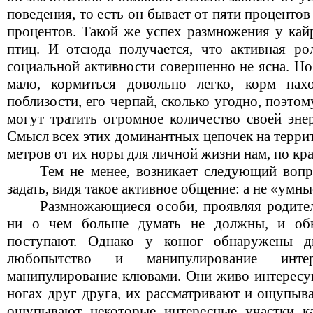
поведения, то есть он бывает от пяти процентов
процентов. Такой же успех размножения у кай
птиц. И отсюда получается, что активная ро
социальной активности совершенно не ясна. Но
мало, кормиться довольно легко, корм нах
поблизости, его черпай, сколько угодно, поэтом
могут тратить огромное количество своей эне
Смысл всех этих доминантных цепочек на терри
метров от их норы для личной жизни нам, по кра
Тем не менее, возникает следующий вопр
задать, видя такое активное общение: а не «умны
Размножающиеся особи, проявляя родител
ни о чем больше думать не должны, и об
поступают. Однако у конюг обнаружены дв
любопытство и манипулирование инте
манипулирование клювами. Они живо интересу
ногах друг друга, их рассматривают и ощупыв
ощупывают некоторые интересные участки ка