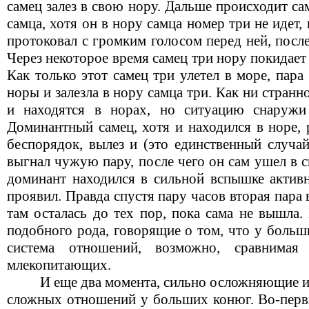
самец залез в свою нору. Дальше происходит с
самца, хотя он в нору самца номер три не идет,
протоковал с громким голосом перед ней, после
Через некоторое время самец три нору покидает 
Как только этот самец три улетел в море, пара
норы и залезла в нору самца три. Как ни странн
и находятся в норах, но ситуацию снаружи
Доминантный самец, хотя и находился в норе,
беспорядок, вылез и (это единственный случа
выгнал чужую пару, после чего он сам ушел в 
доминант находился в сильной вспышке активн
проявил. Правда спустя пару часов вторая пара 
там осталась до тех пор, пока сама не вышла.
подобного рода, говорящие о том, что у боль
система отношений, возможно, сравнима
млекопитающих.
И еще два момента, сильно осложняющие и
сложных отношений у больших конюг. Во-первы