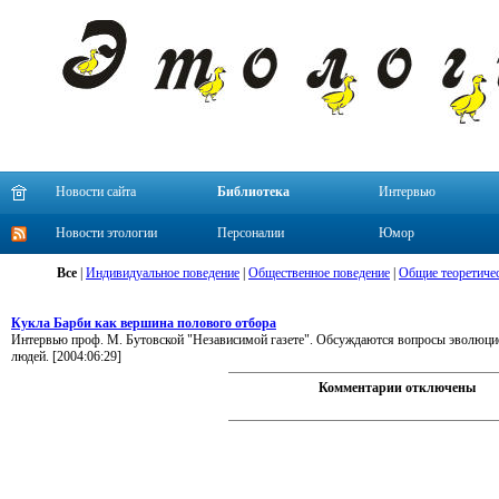
Новости сайта
Библиотека
Интервью
Новости этологии
Персоналии
Юмор
Все
|
Индивидуальное поведение
|
Общественное поведение
|
Общие теоретиче
Кукла Барби как вершина полового отбора
Интервью проф. М. Бутовской "Независимой газете". Обсуждаются вопросы эволюцио
людей. [2004:06:29]
Комментарии отключены