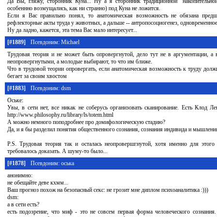
Да Вы, гляжу, сторонник Куна... Ну а я сторонник традиционной "накопительной
особеннно возмущались, как ни странно) под Куна не ложится.
Если я Вас правильно понял, то анатомическая возможность не обязана предш
рефлекторные акты труда у животных, а дальше -- антропосоциогенез, одновременное
Ну да ладно, кажется, эта тема Вас мало интересует...
[#1889]
Псевдоним: Michael
Трудовая теория и не может быть опровергнутой, дело тут не в аргументации, а
неопровергнутыми, а молодые выбирают, то что им ближе.
Что в трудовой теории опровергать, если анатомическая возможность к труду должн
бегает за своим хвостом
[#1883]
Псевдоним: dsm
Оське:
Увы, в сети нет, все никак не соберусь организовать сканирование. Есть Клод 
http://www.philosophy.ru/library/ls/totem.html
А можно немного поподробнее про домифологическую стадию?
Да, и я бы разделил понятия общественного сознания, сознания индивида и мышления
P.S. Трудовая теория так и осталась неопровершгнутой, хотя именно для этог
требовалось доказать. А шуму-то было...
[#1878]
Псевдоним: оська
анонимно:
не обещайте деве кхмм...
Ваш прогноз похож на безопасный секс: не грозит мне диплом психоаналитика :)))
dsm:
а в сети есть?
есть подозрение, что миф - это не совсем первая форма человеческого сознания