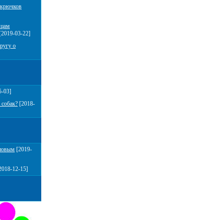
 крючков
мцам
[2019-03-22]
ругу о
5-03]
 собак?
[2018-
повым
[2019-
2018-12-15]