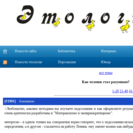
Новости сайта
Библиотека
Интервью
Новости этологии
Персоналии
Юмор
все темы
Как человек стал разумным?
1-20
21-40
41
[#1901]
Анонимно
>Любопытно, какими методами вы изучаете подсознание и как оформляете резуль
очень критически разработаны в "Материализме и эмпириокритицизме".
интересно - в одном топике вы совершенно верно говорите, что о подсознании нельз
определения, а в другом - ссылаетесь на работу Ленина. ему значит можно как-нибудь 