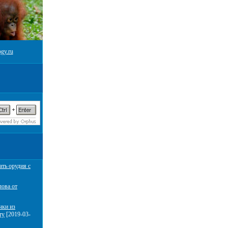
gy.ru
ать орудия с
лова от
чки из
ту
[2019-03-