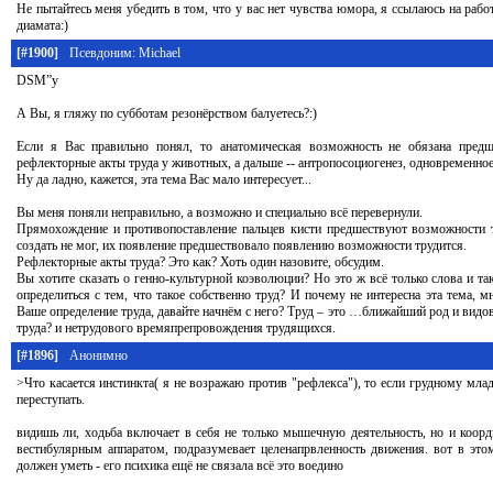
Не пытайтесь меня убедить в том, что у вас нет чувства юмора, я ссылаюсь на рабо
диамата:)
[#1900]
Псевдоним: Michael
DSM”у
А Вы, я гляжу по субботам резонёрством балуетесь?:)
Если я Вас правильно понял, то анатомическая возможность не обязана предш
рефлекторные акты труда у животных, а дальше -- антропосоциогенез, одновременное
Ну да ладно, кажется, эта тема Вас мало интересует...
Вы меня поняли неправильно, а возможно и специально всё перевернули.
Прямохождение и противопоставление пальцев кисти предшествуют возможности тр
создать не мог, их появление предшествовало появлению возможности трудится.
Рефлекторные акты труда? Это как? Хоть один назовите, обсудим.
Вы хотите сказать о генно-культурной коэволюции? Но это ж всё только слова и та
определиться с тем, что такое собственно труд? И почему не интересна эта тема, 
Ваше определение труда, давайте начнём с него? Труд – это …ближайший род и вид
труда? и нетрудового времяпрепровождения трудящихся.
[#1896]
Анонимно
>Что касается инстинкта( я не возражаю против "рефлекса"), то если грудному млад
переступать.
видишь ли, ходьба включает в себя не только мышечную деятельность, но и коор
вестибулярным аппаратом, подразумевает целенапрвленность движения. вот в это
должен уметь - его психика ещё не связала всё это воедино