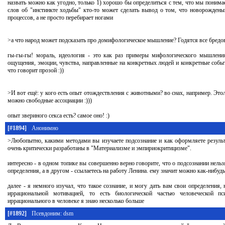
назвать можно как угодно, только 1) хорошо бы определиться с тем, что мы понимае
слов об "инстинкте ходьбы" кто-то может сделать вывод о том, что новорождены
процессов, а не просто перебирает ногами
>а что народ может подсказать про домифологическое мышление? Годятся все бредо
гы-гы-гы! мораль, идеология - это как раз примеры мифологического мышлени
ощущения, эмоции, чувства, направленные на конкретных людей и конкретные событ
что говорит прозой :))
>И вот ещё: у кого есть опыт отождествления с животными? во снах, например. Это
можно свободные ассоциации :)))
опыт звериного секса есть? самое оно! :)
[#1894]
Анонимно
>Любопытно, какими методами вы изучаете подсознание и как оформляете резуль
очень критически разработаны в "Материализме и эмпириокритицизме".
интересно - в одном топике вы совершенно верно говорите, что о подсознании нельз
определения, а в другом - ссылаетесь на работу Ленина. ему значит можно как-нибудь 
далее - я немного изучал, что такое сознание, и могу дать вам свои определения,
иррациональной мотивацией, то есть биологической частью человеческой п
иррационального в человеке я знаю несколько больше
[#1892]
Псевдоним: dsm