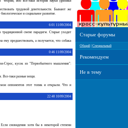
" теории, ибо все-таки история науки (физики
ествовать трудовой деяетельности. Бывают же
 биологическое и социальное развитие.
6:01 11/09/2004
 в традиционной смене парадигм. Старые уходят
Старые форумы
а ему предшествовать, а получается, что собака
Общий
|
Специальный
0:46 11/09/2004
Рекомендуем
Леви-Строс, кусок из "Первобытного мышления":
Не в тему
. Все-таки разные вещи.
о мои оппонентов этот топик и открыли. Что и
22:48 10/09/2004
. Если сновидения хотя бы в некоторой степени