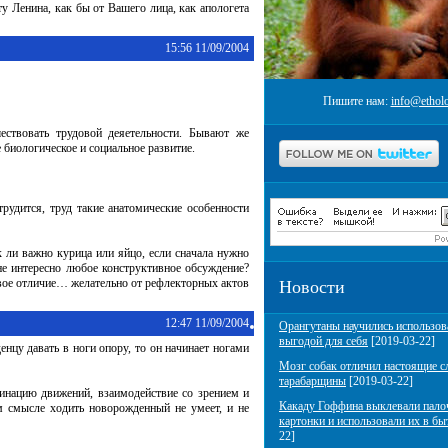
ту Ленина, как бы от Вашего лица, как апологета
15:56 11/09/2004
Пишите нам:
info@etholo
ествовать трудовой деяетельности. Бывают же
 биологическое и социальное развитие.
удится, труд такие анатомические особенности
к ли важно курица или яйцо, если сначала нужно
мне интересно любое конструктивное обсуждение?
овое отличие… желательно от рефлекторных актов
Новости
12:47 11/09/2004
Орангутаны научились использов
выгодой для себя
[2019-03-22]
енцу давать в ноги опору, то он начинает ногами
Мозг собак отличил настоящие с
тарабарщины
[2019-03-22]
динацию движений, взаимодействие со зрением и
Какаду Гоффина выклевали пало
м смысле ходить новорожденный не умеет, и не
картонки и использовали их в бы
22]