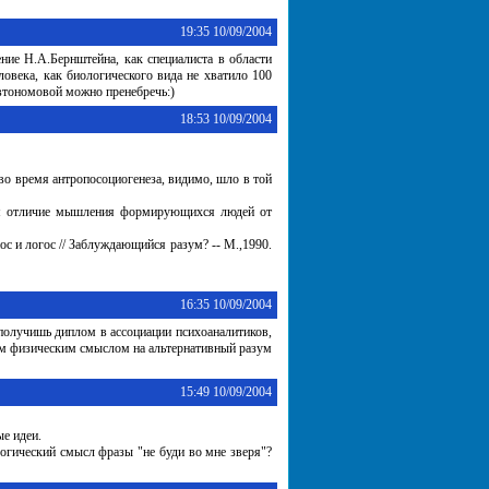
19:35 10/09/2004
е Н.А.Бернштейна, как специалиста в области
овека, как биологического вида не хватило 100
втономовой можно пренебречь:)
18:53 10/09/2004
во время антропосоциогенеза, видимо, шло в той
ном отличие мышления формирующихся людей от
ос и логос // Заблуждающийся разум? -- М.,1990.
16:35 10/09/2004
 получишь диплом в ассоциации психоаналитиков,
оим физическим смыслом на альтернативный разум
15:49 10/09/2004
е идеи.
логический смысл фразы "не буди во мне зверя"?