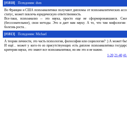
[#1818]
Псевдоним: dsm
Во Франции и США психоаналитики получают дипломы от психоаналитических ассоц
статус, может повлечь юридическую ответственность.
Все-таки, психоанализ -- это наука, просто еще не сформировавшаяся. Смо
(бессознательное), свои методы. Это и дает нам науку. А то, что там мифологии п
болезнь роста...
[#1813]
Псевдоним: Michael
А теории личности, это часть психологии, философии или социологии? :) А может бы
И ещё... может у кого-то из присутствующих есть диплом психоаналитика государс
критерии науки, это знают все психоаналитики, но им это и не важно.
1-20
21-40
41