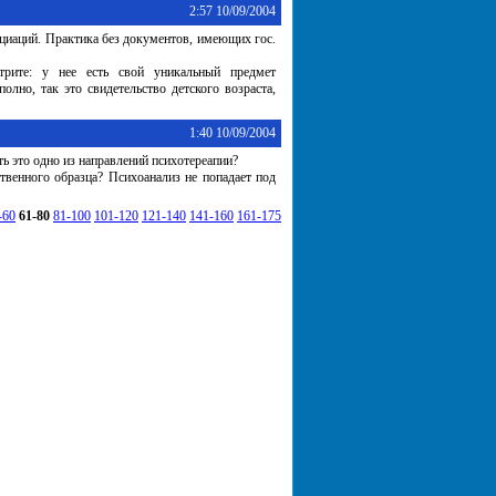
2:57 10/09/2004
иаций. Практика без документов, имеющих гос.
трите: у нее есть свой уникальный предмет
олно, так это свидетельство детского возраста,
1:40 10/09/2004
ть это одно из направлений психотереапии?
твенного образца? Психоанализ не попадает под
-60
61-80
81-100
101-120
121-140
141-160
161-175