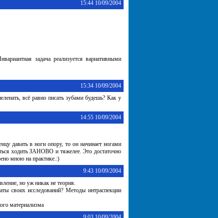
15:44 10/09/2004
Инвариантная задача реализуется вариативными
15:34 10/09/2004
пеленать, всё равно писать зубами будешь? Как у
14:55 10/09/2004
енцу давать в ноги опору, то он начинает ногами
читься ходить ЗАНОВО и тяжелее. Это достаточно
ено мною на практике.:)
9:43 10/09/2004
ление, но уж никак не теория.
таты своих исследований? Методы интраспекции
кого материализма
9:03 10/09/2004