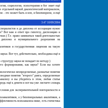
огии, социологии, психотерапии и бог знает ещё
ся отдельной наукой диалектический материализм,
ом - это может быть и нлп, и бихевиоризм, и ещё
3:47 10/09/2004
специалистов и до диплома от ассоциации нужно
? Вот вам и ответ про гипотезу, диспозицию и
мах:) Т.е. право заниматься такой деятельностью
го диплома и муниципального разрешения на
налитиков и государственная лицензия на такую
науки. Вот тут, действительно, необходима ещё и
структуру науки не попадает по методу:)
его формирования, как науки? Если вы хотите
нологически неопределяемые, размытые понятия
оизводные понятия "второго" ранга, определяемые
анализу и вы убедитесь в этом, любая статья
редь ещё к девяти и вот вы уже листаете словарь
 условия для экспериментальной повторяемости и
хоаналитиков, а у бихевиоральных аналитиков, а
ффективность психоанализа ниже, есть статистика