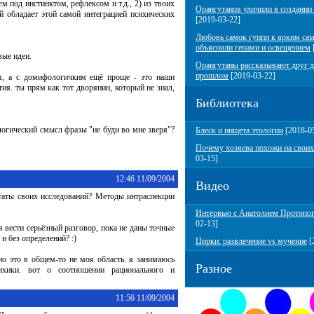
м под инстинктом, рефлексом и т.д., 2) из твоих
Орангутанов уличили в создании
й обладает этой самой интеграцией психических
[2019-03-22]
Любовь самок гуппи к ярким са
объяснили генами и освещением
вые идеи.
Орангутаны рассказывают друг д
прошлом
[2019-03-22]
я, а с домифологичким ещё проще - это наши
ия. ты прям как тот дворянин, который не знал,
Библиотека
логический смысл фразы "не буди во мне зверя"?
Блеск и нищета этологии
[2018-0
Почему хозяева похожи на своих
03-15]
12:46 11/09/2004
Видео
таты своих исследований? Методы интраспекции
Интервью с Анатолием Протопо
02-13]
я вести серьёзный разговор, пока не даны точные
и без определений? :)
Цирки: развлечение vs мучение
[
 но это в общем-то не моя область. я занимаюсь
Разное
сихики. вот о соотношении рационального и
11:56 11/09/2004