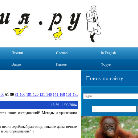
Лекции
Словарь
In English
Видео
Разное
Форум
Поиск по сайту
-60
61-80
81-100
101-120
121-140
141-160
161-175
15:59 11/09/2004
таты своих исследований? Методы интраспекции
я вести серьёзный разговор, пока не даны точные
и без определений? :)