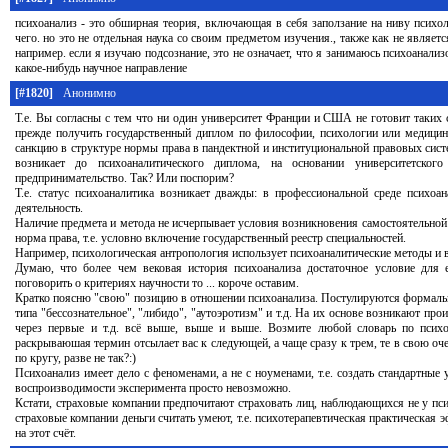
психоанализ - это обширная теория, включающая в себя заползание на ниву психол
чего. но это не отдельная наука со своим предметом изучения., также как не являет
например. если я изучаю подсознание, это не означает, что я занимаюсь психоанализ
какое-нибудь научное направление
[#1820]
Анонимно
Т.е. Вы согласны с тем что ни один университет Франции и США не готовит таких 
прежде получить государственный диплом по философии, психологии или медицине
санкцию в структуре нормы права в пандектной и институциональной правовых систе
возникает до психоаналитического диплома, на основании университетско
предпринимательство. Так? Или поспорим?
Т.е. статус психоаналитика возникает дважды: в профессиональной среде психоа
деятельность.
Наличие предмета и метода не исчерпывает условия возникновения самостоятельной 
норма права, т.е. условно включение государственный реестр специальностей.
Например, психологическая антропология использует психоаналитические методы и в 
Думаю, что более чем вековая история психоанализа достаточное условие для 
поговорить о критериях научности то ... короче оставим.
Кратко поясню "свою" позицию в отношении психоанализа. Постулируются формаль
типа "бессознательное", "либидо", "аутоэротизм" и т.д. На их основе возникают пр
через первые и т.д. всё выше, выше и выше. Возмите любой словарь по психо
раскрываюшая термин отсылает вас к следующей, а чаще сразу к трем, те в свою оче
по кругу, разве не так?:)
Психоанализ имеет дело с феноменами, а не с ноуменами, т.е. создать стандартные
воспроизводимости эксперимента просто невозможно.
Кстати, страховые компании предпочитают страховать лиц, наблюдающихся не у пси
страховые компании деньги считать умеют, т.е. психотерапевтическая практическая э
на этот счёт.