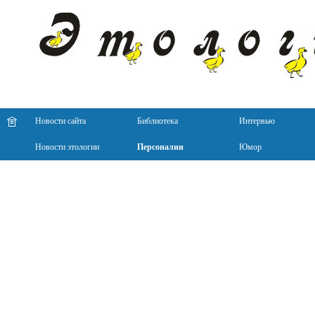
Новости сайта
Библиотека
Интервью
Новости этологии
Персоналии
Юмор