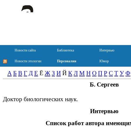
Новости сайта
Библиотека
Интервью
Новости этологии
Персоналии
Юмор
А
Б
В
Г
Д
Е
Ё
Ж
З
И
Й
К
Л
М
Н
О
П
Р
С
Т
У
Ф
Б. Сергеев
Доктор биологических наук.
Интервью
Список работ автора имеющих